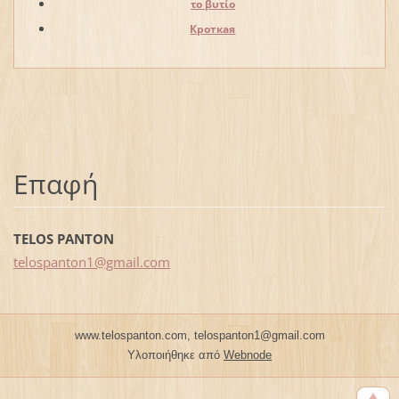
το βυτίο
Кроткая
Επαφή
TELOS PANTON
telospan
ton1@gma
il.com
www.telospanton.com, telospanton1@gmail.com
Υλοποιήθηκε από
Webnode