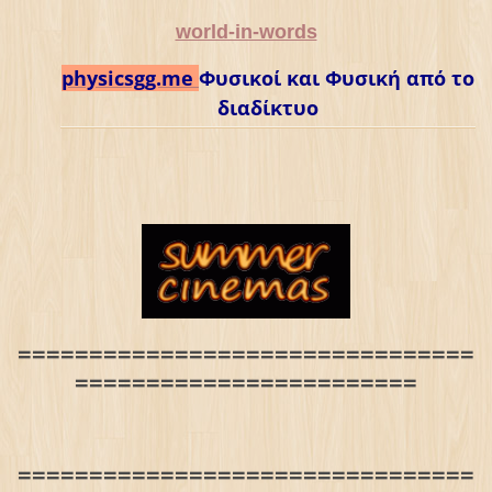
world-in-words
physicsgg.me
Φυσικοί και Φυσική από το
διαδίκτυο
================================
========================
================================