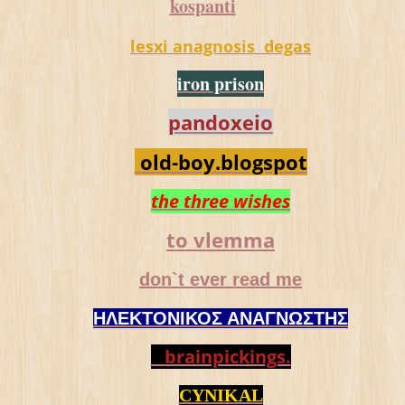
kospanti
lesxi anagnosis degas
iron prison
pandoxeio
old-boy.blogspot
the three wishes
to vlemma
don`t ever read me
ΗΛΕΚΤΟΝΙΚΟΣ ΑΝΑΓΝΩΣΤΗΣ
brainpickings.
CYNIKAL