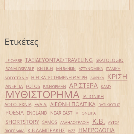
Ετικέτες
ΤΑΞΙΔΕΥΟΝΤΑΣ/TRAVELING
SKATOLOGIO
LE CARRE
REITICH
RONALDSEARLE
ΑΣΤΥΝΟΜΙΚΑ
ΙΤΑΛΙΚΗ
IAN RANKIN
ΚΡΙΣΗ
Η ΕΓΚΑΤΕΣΤΗΜΕΝΗ ΘΛΙΨΗ
ΛΟΓΟΤΕΧΝΙΑ
ΑΦΡΙΚΑ
ΑΡΙΣΤΕΡΑ
ΑΝΕΡΓΙΑ
FOTOS
F.S.HOFMAN
ΚΑΜΥ
ΜΥΘΙΣΤΟΡΗΜΑ
ΙΑΠΩΝΙΚΗ
ΔΙΕΘΝΗ ΠΟΛΙΤΙΚΑ
ΛΟΓΟΤΕΧΝΙΑ
EVA Α.
ΒΑΤΙΚΙΩΤΗΣ
POESIA
ENGLAND
NEAR EAST
ΟΝΕΙΡΑ
Μ
Κ.Β.
SHORTSTORY
SAMOS
ΑΛΛΗΛΟΓΡΑΦΙΑ
ΑΥΤΟ/
ΗΜΕΡΟΛΟΓΙΑ
Κ.Β.ΛΑΜΠΡΑΚΗΣ
ΒΙΟΓΡΑΦΙΑ
JAZZ