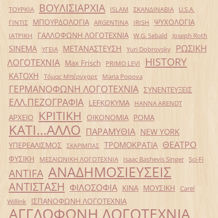
ΒΟΥΛΙΣΙΑΡΧΙΑ
ΤΟΥΡΚΙΑ
ISLAM
ΣΚΑΝΔΙΝΑΒΙΑ
U.S.A.
ΜΠΟΥΡΔΟΛΟΓΙΑ
ΨΥΧΟΛΟΓΙΑ
ΓΙΝΤΙΣ
ARGENTINA
IRISH
ΓΑΛΛΟΦΩΝΗ ΛΟΓΟΤΕΧΝΙΑ
ΙΑΤΡΙΚΗ
W.G. Sebald
Joseph Roth
ΡΩΣΙΚΗ
SINEMA
ΜΕΤΑΝΑΣΤΕΥΣΗ
ΥΓΕΙΑ
Yuri Dobrovsky
HISTORY
ΛΟΓΟΤΕΧΝΙΑ
Max Frisch
PRIMO LEVI
ΚΑΤΟΧΗ
Τόμας Μπέρνχαρτ
Maria Popova
ΓΕΡΜΑΝΟΦΩΝΗ ΛΟΓΟΤΕΧΝΙΑ
ΣΥΝΕΝΤΕΥΞΕΙΣ
ΕΛΛ.ΠΕΖΟΓΡΑΦΙΑ
LEFKOKYMA
HANNA ARENDT
ΚΡΙΤΙΚΗ
ΑΡΧΕΙΟ
ΟΙΚΟΝΟΜΙΑ
ΡΟΜΑ
ΚΑΤΙ...ΑΛΛΟ
ΠΑΡΑΜΥΘΙΑ
NEW YORK
ΘΕΑΤΡΟ
ΤΡΟΜΟΚΡΑΤΙΑ
ΥΠΕΡΕΑΛΙΣΜΟΣ
ΣΚΑΡΙΜΠΑΣ
ΦΥΣΙΚΗ
ΜΕΣΑΙΩΝΙΚΗ ΛΟΓΟΤΕΧΝΙΑ
Isaac Bashevis Singer
Sci-Fi
ΑΝΑΔΗΜΟΣΙΕΥΣΕΙΣ
ANTIFA
ΑΝΤΙΣΤΑΣΗ
ΦΙΛΟΣΟΦΙΑ
ΚΙΝΑ
ΜΟΥΣΙΚΗ
Carel
ΙΣΠΑΝΟΦΩΝΗ ΛΟΓΟΤΕΧΝΙΑ
Willink
ΑΓΓΛΟΦΩΝΗ ΛΟΓΟΤΕΧΝΙΑ