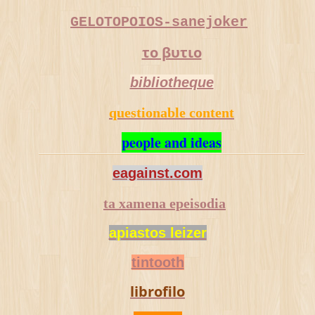
GELOTOPOIOS-sanejoker
το βυτιο
bibliotheque
questionable content
people and ideas
eagainst.com
ta xamena epeisodia
apiastos leizer
tintooth
librofilo