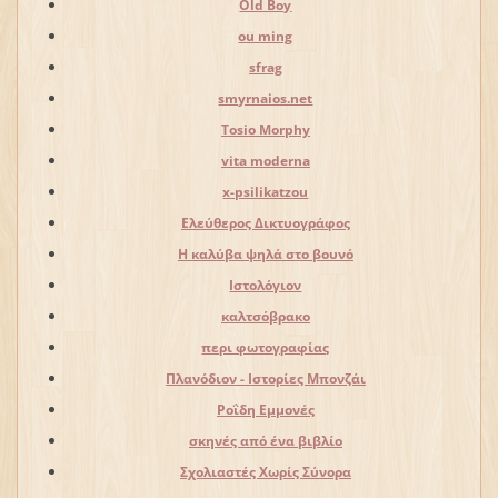
Old Boy
ou ming
sfrag
smyrnaios.net
Tosio Morphy
vita moderna
x-psilikatzou
Ελεύθερος Δικτυογράφος
Η καλύβα ψηλά στο βουνό
Ιστολόγιον
καλτσόβρακο
περι φωτογραφίας
Πλανόδιον - Ιστορίες Μπονζάι
Ροΐδη Εμμονές
σκηνές από ένα βιβλίο
Σχολιαστές Χωρίς Σύνορα