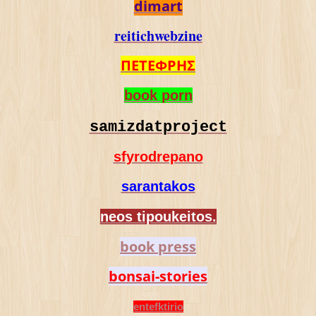
dimart
reitichwebzine
ΠΕΤΕΦΡΗΣ
book porn
samizdatproject
sfyrodrepano
sarantakos
neos tipoukeitos.
book press
bonsai-stories
entefktirio