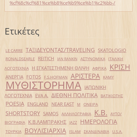
%cf%8c%cf%81%ce%b8%ce%b9%ce%b1%c2%bb-/
Ετικέτες
ΤΑΞΙΔΕΥΟΝΤΑΣ/TRAVELING
SKATOLOGIO
LE CARRE
REITICH
RONALDSEARLE
ΑΣΤΥΝΟΜΙΚΑ
ΙΤΑΛΙΚΗ
IAN RANKIN
ΚΡΙΣΗ
Η ΕΓΚΑΤΕΣΤΗΜΕΝΗ ΘΛΙΨΗ
ΛΟΓΟΤΕΧΝΙΑ
ΑΦΡΙΚΑ
ΑΡΙΣΤΕΡΑ
ΑΝΕΡΓΙΑ
FOTOS
F.S.HOFMAN
ΚΑΜΥ
ΜΥΘΙΣΤΟΡΗΜΑ
ΙΑΠΩΝΙΚΗ
ΔΙΕΘΝΗ ΠΟΛΙΤΙΚΑ
ΛΟΓΟΤΕΧΝΙΑ
EVA Α.
ΒΑΤΙΚΙΩΤΗΣ
POESIA
ENGLAND
NEAR EAST
ΟΝΕΙΡΑ
Μ
Κ.Β.
SHORTSTORY
SAMOS
ΑΛΛΗΛΟΓΡΑΦΙΑ
ΑΥΤΟ/
ΗΜΕΡΟΛΟΓΙΑ
Κ.Β.ΛΑΜΠΡΑΚΗΣ
ΒΙΟΓΡΑΦΙΑ
JAZZ
ΒΟΥΛΙΣΙΑΡΧΙΑ
ΤΟΥΡΚΙΑ
ISLAM
ΣΚΑΝΔΙΝΑΒΙΑ
U.S.A.