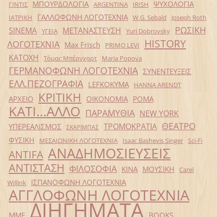
ΜΠΟΥΡΔΟΛΟΓΙΑ
ΨΥΧΟΛΟΓΙΑ
ΓΙΝΤΙΣ
ARGENTINA
IRISH
ΓΑΛΛΟΦΩΝΗ ΛΟΓΟΤΕΧΝΙΑ
ΙΑΤΡΙΚΗ
W.G. Sebald
Joseph Roth
ΡΩΣΙΚΗ
SINEMA
ΜΕΤΑΝΑΣΤΕΥΣΗ
ΥΓΕΙΑ
Yuri Dobrovsky
HISTORY
ΛΟΓΟΤΕΧΝΙΑ
Max Frisch
PRIMO LEVI
ΚΑΤΟΧΗ
Τόμας Μπέρνχαρτ
Maria Popova
ΓΕΡΜΑΝΟΦΩΝΗ ΛΟΓΟΤΕΧΝΙΑ
ΣΥΝΕΝΤΕΥΞΕΙΣ
ΕΛΛ.ΠΕΖΟΓΡΑΦΙΑ
LEFKOKYMA
HANNA ARENDT
ΚΡΙΤΙΚΗ
ΑΡΧΕΙΟ
ΟΙΚΟΝΟΜΙΑ
ΡΟΜΑ
ΚΑΤΙ...ΑΛΛΟ
ΠΑΡΑΜΥΘΙΑ
NEW YORK
ΘΕΑΤΡΟ
ΤΡΟΜΟΚΡΑΤΙΑ
ΥΠΕΡΕΑΛΙΣΜΟΣ
ΣΚΑΡΙΜΠΑΣ
ΦΥΣΙΚΗ
ΜΕΣΑΙΩΝΙΚΗ ΛΟΓΟΤΕΧΝΙΑ
Isaac Bashevis Singer
Sci-Fi
ΑΝΑΔΗΜΟΣΙΕΥΣΕΙΣ
ANTIFA
ΑΝΤΙΣΤΑΣΗ
ΦΙΛΟΣΟΦΙΑ
ΚΙΝΑ
ΜΟΥΣΙΚΗ
Carel
ΙΣΠΑΝΟΦΩΝΗ ΛΟΓΟΤΕΧΝΙΑ
Willink
ΑΓΓΛΟΦΩΝΗ ΛΟΓΟΤΕΧΝΙΑ
ΔΙΗΓΗΜΑΤΑ
ΜΜΕ
BOOKS