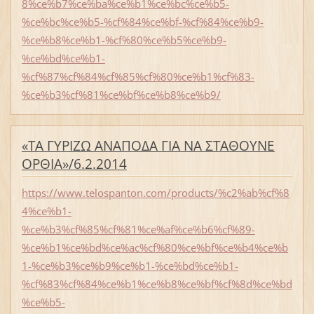
8%ce%b7%ce%ba%ce%b1%ce%bc%ce%b5-
%ce%bc%ce%b5-%cf%84%ce%bf-%cf%84%ce%b9-
%ce%b8%ce%b1-%cf%80%ce%b5%ce%b9-
%ce%bd%ce%b1-
%cf%87%cf%84%cf%85%cf%80%ce%b1%cf%83-
%ce%b3%cf%81%ce%bf%ce%b8%ce%b9/
«ΤΑ ΓΥΡΙΖΩ ΑΝΑΠΟΔΑ ΓΙΑ ΝΑ ΣΤΑΘΟΥΝΕ
ΟΡΘΙΑ»/6.2.2014
https://www.telospanton.com/products/%c2%ab%cf%8
4%ce%b1-
%ce%b3%cf%85%cf%81%ce%af%ce%b6%cf%89-
%ce%b1%ce%bd%ce%ac%cf%80%ce%bf%ce%b4%ce%b
1-%ce%b3%ce%b9%ce%b1-%ce%bd%ce%b1-
%cf%83%cf%84%ce%b1%ce%b8%ce%bf%cf%8d%ce%bd
%ce%b5-