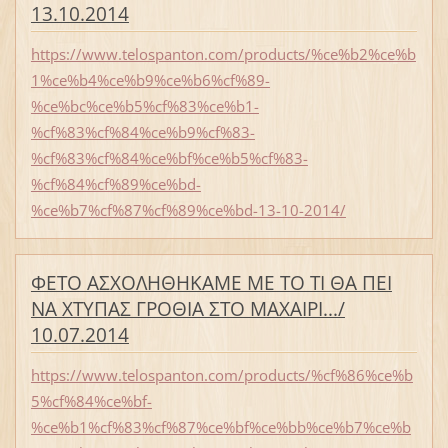
13.10.2014
https://www.telospanton.com/products/%ce%b2%ce%b
1%ce%b4%ce%b9%ce%b6%cf%89-
%ce%bc%ce%b5%cf%83%ce%b1-
%cf%83%cf%84%ce%b9%cf%83-
%cf%83%cf%84%ce%bf%ce%b5%cf%83-
%cf%84%cf%89%ce%bd-
%ce%b7%cf%87%cf%89%ce%bd-13-10-2014/
ΦΕΤΟ ΑΣΧΟΛΗΘΗΚΑΜΕ ΜΕ ΤΟ ΤΙ ΘΑ ΠΕΙ
ΝΑ ΧΤΥΠΑΣ ΓΡΟΘΙΑ ΣΤΟ ΜΑΧΑΙΡΙ.../
10.07.2014
https://www.telospanton.com/products/%cf%86%ce%b
5%cf%84%ce%bf-
%ce%b1%cf%83%cf%87%ce%bf%ce%bb%ce%b7%ce%b