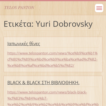
TELOS PANTON
Ετικέτα: Yuri Dobrovsky
Ιαπωνικές θίνες
https://www.telospanton.com/news/%ce%b9%ce%b1%
cf%80%cf%89%ce%bd%ce%b9%ce%ba%ce%ad%cf%82-
%ce%b8%ce%af%ce%bd%ce%b5%cf%82/
BLACK & BLACK ΣΤΗ ΒΙΒΛΙΟΘΗΚΗ.
https://www.telospanton.com/news/black-black-
%cf%83%cf%84%ce%b7-
%ce%b2%ce%b9%ce%b2%ce%bb%ce%b9%ce%bf%ce%b