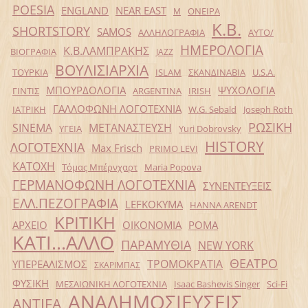
POESIA
ENGLAND
NEAR EAST
ΟΝΕΙΡΑ
Μ
Κ.Β.
SHORTSTORY
SAMOS
ΑΛΛΗΛΟΓΡΑΦΙΑ
ΑΥΤΟ/
ΗΜΕΡΟΛΟΓΙΑ
Κ.Β.ΛΑΜΠΡΑΚΗΣ
ΒΙΟΓΡΑΦΙΑ
JAZZ
ΒΟΥΛΙΣΙΑΡΧΙΑ
ΤΟΥΡΚΙΑ
ISLAM
ΣΚΑΝΔΙΝΑΒΙΑ
U.S.A.
ΜΠΟΥΡΔΟΛΟΓΙΑ
ΨΥΧΟΛΟΓΙΑ
ΓΙΝΤΙΣ
ARGENTINA
IRISH
ΓΑΛΛΟΦΩΝΗ ΛΟΓΟΤΕΧΝΙΑ
ΙΑΤΡΙΚΗ
W.G. Sebald
Joseph Roth
ΡΩΣΙΚΗ
SINEMA
ΜΕΤΑΝΑΣΤΕΥΣΗ
ΥΓΕΙΑ
Yuri Dobrovsky
HISTORY
ΛΟΓΟΤΕΧΝΙΑ
Max Frisch
PRIMO LEVI
ΚΑΤΟΧΗ
Τόμας Μπέρνχαρτ
Maria Popova
ΓΕΡΜΑΝΟΦΩΝΗ ΛΟΓΟΤΕΧΝΙΑ
ΣΥΝΕΝΤΕΥΞΕΙΣ
ΕΛΛ.ΠΕΖΟΓΡΑΦΙΑ
LEFKOKYMA
HANNA ARENDT
ΚΡΙΤΙΚΗ
ΑΡΧΕΙΟ
ΟΙΚΟΝΟΜΙΑ
ΡΟΜΑ
ΚΑΤΙ...ΑΛΛΟ
ΠΑΡΑΜΥΘΙΑ
NEW YORK
ΘΕΑΤΡΟ
ΤΡΟΜΟΚΡΑΤΙΑ
ΥΠΕΡΕΑΛΙΣΜΟΣ
ΣΚΑΡΙΜΠΑΣ
ΦΥΣΙΚΗ
ΜΕΣΑΙΩΝΙΚΗ ΛΟΓΟΤΕΧΝΙΑ
Isaac Bashevis Singer
Sci-Fi
ΑΝΑΔΗΜΟΣΙΕΥΣΕΙΣ
ANTIFA