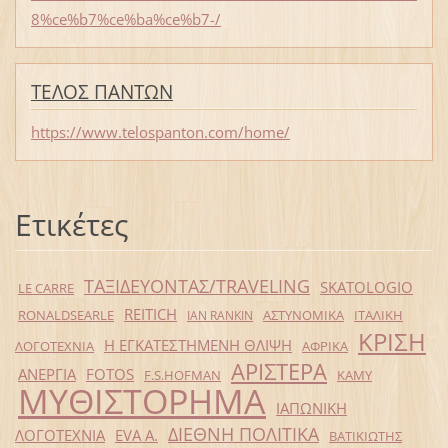
8%ce%b7%ce%ba%ce%b7-/
ΤΕΛΟΣ ΠΑΝΤΩΝ
https://www.telospanton.com/home/
Ετικέτες
ΤΑΞΙΔΕΥΟΝΤΑΣ/TRAVELING
SKATOLOGIO
LE CARRE
REITICH
RONALDSEARLE
ΑΣΤΥΝΟΜΙΚΑ
ΙΤΑΛΙΚΗ
IAN RANKIN
ΚΡΙΣΗ
Η ΕΓΚΑΤΕΣΤΗΜΕΝΗ ΘΛΙΨΗ
ΛΟΓΟΤΕΧΝΙΑ
ΑΦΡΙΚΑ
ΑΡΙΣΤΕΡΑ
ΑΝΕΡΓΙΑ
FOTOS
F.S.HOFMAN
ΚΑΜΥ
ΜΥΘΙΣΤΟΡΗΜΑ
ΙΑΠΩΝΙΚΗ
ΔΙΕΘΝΗ ΠΟΛΙΤΙΚΑ
ΛΟΓΟΤΕΧΝΙΑ
EVA Α.
ΒΑΤΙΚΙΩΤΗΣ