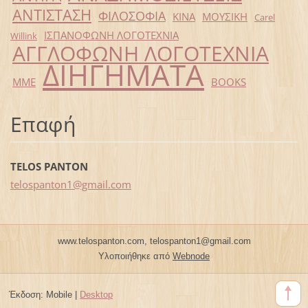
ΑΝΤΙΣΤΑΣΗ
ΦΙΛΟΣΟΦΙΑ
ΚΙΝΑ
ΜΟΥΣΙΚΗ
Carel
ΙΣΠΑΝΟΦΩΝΗ ΛΟΓΟΤΕΧΝΙΑ
Willink
ΑΓΓΛΟΦΩΝΗ ΛΟΓΟΤΕΧΝΙΑ
ΔΙΗΓΗΜΑΤΑ
ΜΜΕ
BOOKS
Επαφή
TELOS PANTON
telospan
ton1@gma
il.com
www.telospanton.com, telospanton1@gmail.com
Υλοποιήθηκε από
Webnode
Έκδοση:
Mobile
|
Desktop