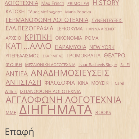
HISTORY
ΛΟΓΟΤΕΧΝΙΑ
Max Frisch
PRIMO LEVI
ΚΑΤΟΧΗ
Τόμας Μπέρνχαρτ
Maria Popova
ΓΕΡΜΑΝΟΦΩΝΗ ΛΟΓΟΤΕΧΝΙΑ
ΣΥΝΕΝΤΕΥΞΕΙΣ
ΕΛΛ.ΠΕΖΟΓΡΑΦΙΑ
LEFKOKYMA
HANNA ARENDT
ΚΡΙΤΙΚΗ
ΑΡΧΕΙΟ
ΟΙΚΟΝΟΜΙΑ
ΡΟΜΑ
ΚΑΤΙ...ΑΛΛΟ
ΠΑΡΑΜΥΘΙΑ
NEW YORK
ΘΕΑΤΡΟ
ΤΡΟΜΟΚΡΑΤΙΑ
ΥΠΕΡΕΑΛΙΣΜΟΣ
ΣΚΑΡΙΜΠΑΣ
ΦΥΣΙΚΗ
ΜΕΣΑΙΩΝΙΚΗ ΛΟΓΟΤΕΧΝΙΑ
Isaac Bashevis Singer
Sci-Fi
ΑΝΑΔΗΜΟΣΙΕΥΣΕΙΣ
ANTIFA
ΑΝΤΙΣΤΑΣΗ
ΦΙΛΟΣΟΦΙΑ
ΚΙΝΑ
ΜΟΥΣΙΚΗ
Carel
ΙΣΠΑΝΟΦΩΝΗ ΛΟΓΟΤΕΧΝΙΑ
Willink
ΑΓΓΛΟΦΩΝΗ ΛΟΓΟΤΕΧΝΙΑ
ΔΙΗΓΗΜΑΤΑ
ΜΜΕ
BOOKS
Επαφή