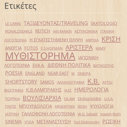
Ετικέτες
ΤΑΞΙΔΕΥΟΝΤΑΣ/TRAVELING
SKATOLOGIO
LE CARRE
REITICH
RONALDSEARLE
ΑΣΤΥΝΟΜΙΚΑ
ΙΤΑΛΙΚΗ
IAN RANKIN
ΚΡΙΣΗ
Η ΕΓΚΑΤΕΣΤΗΜΕΝΗ ΘΛΙΨΗ
ΛΟΓΟΤΕΧΝΙΑ
ΑΦΡΙΚΑ
ΑΡΙΣΤΕΡΑ
ΑΝΕΡΓΙΑ
FOTOS
F.S.HOFMAN
ΚΑΜΥ
ΜΥΘΙΣΤΟΡΗΜΑ
ΙΑΠΩΝΙΚΗ
ΔΙΕΘΝΗ ΠΟΛΙΤΙΚΑ
ΛΟΓΟΤΕΧΝΙΑ
EVA Α.
ΒΑΤΙΚΙΩΤΗΣ
POESIA
ENGLAND
NEAR EAST
ΟΝΕΙΡΑ
Μ
Κ.Β.
SHORTSTORY
SAMOS
ΑΛΛΗΛΟΓΡΑΦΙΑ
ΑΥΤΟ/
ΗΜΕΡΟΛΟΓΙΑ
Κ.Β.ΛΑΜΠΡΑΚΗΣ
ΒΙΟΓΡΑΦΙΑ
JAZZ
ΒΟΥΛΙΣΙΑΡΧΙΑ
ΤΟΥΡΚΙΑ
ISLAM
ΣΚΑΝΔΙΝΑΒΙΑ
U.S.A.
ΜΠΟΥΡΔΟΛΟΓΙΑ
ΨΥΧΟΛΟΓΙΑ
ΓΙΝΤΙΣ
ARGENTINA
IRISH
ΓΑΛΛΟΦΩΝΗ ΛΟΓΟΤΕΧΝΙΑ
ΙΑΤΡΙΚΗ
W.G. Sebald
Joseph Roth
ΡΩΣΙΚΗ
SINEMA
ΜΕΤΑΝΑΣΤΕΥΣΗ
ΥΓΕΙΑ
Yuri Dobrovsky