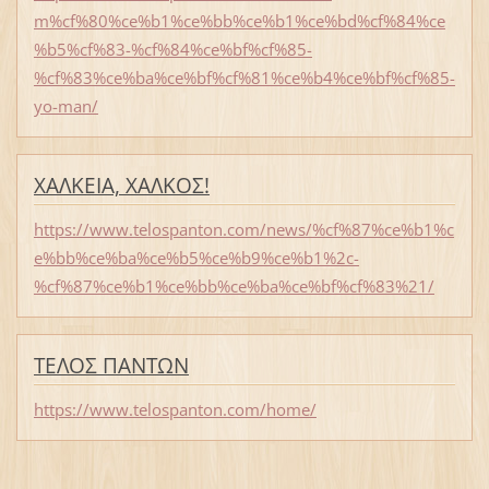
m%cf%80%ce%b1%ce%bb%ce%b1%ce%bd%cf%84%ce
%b5%cf%83-%cf%84%ce%bf%cf%85-
%cf%83%ce%ba%ce%bf%cf%81%ce%b4%ce%bf%cf%85-
yo-man/
ΧΑΛΚΕΙΑ, ΧΑΛΚΟΣ!
https://www.telospanton.com/news/%cf%87%ce%b1%c
e%bb%ce%ba%ce%b5%ce%b9%ce%b1%2c-
%cf%87%ce%b1%ce%bb%ce%ba%ce%bf%cf%83%21/
ΤΕΛΟΣ ΠΑΝΤΩΝ
https://www.telospanton.com/home/