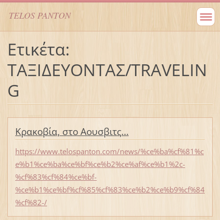
TELOS PANTON
Ετικέτα:
ΤΑΞΙΔΕΥΟΝΤΑΣ/TRAVELIN
G
Κρακοβία, στο Αουσβιτς...
https://www.telospanton.com/news/%ce%ba%cf%81%c
e%b1%ce%ba%ce%bf%ce%b2%ce%af%ce%b1%2c-
%cf%83%cf%84%ce%bf-
%ce%b1%ce%bf%cf%85%cf%83%ce%b2%ce%b9%cf%84
%cf%82-/