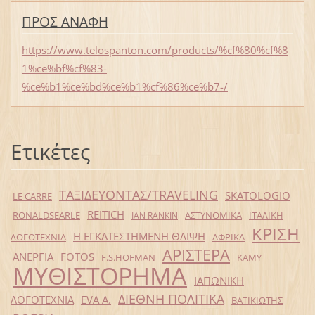
ΠΡΟΣ ΑΝΑΦΗ
https://www.telospanton.com/products/%cf%80%cf%8
1%ce%bf%cf%83-
%ce%b1%ce%bd%ce%b1%cf%86%ce%b7-/
Ετικέτες
ΤΑΞΙΔΕΥΟΝΤΑΣ/TRAVELING
SKATOLOGIO
LE CARRE
REITICH
RONALDSEARLE
ΑΣΤΥΝΟΜΙΚΑ
ΙΤΑΛΙΚΗ
IAN RANKIN
ΚΡΙΣΗ
Η ΕΓΚΑΤΕΣΤΗΜΕΝΗ ΘΛΙΨΗ
ΛΟΓΟΤΕΧΝΙΑ
ΑΦΡΙΚΑ
ΑΡΙΣΤΕΡΑ
ΑΝΕΡΓΙΑ
FOTOS
F.S.HOFMAN
ΚΑΜΥ
ΜΥΘΙΣΤΟΡΗΜΑ
ΙΑΠΩΝΙΚΗ
ΔΙΕΘΝΗ ΠΟΛΙΤΙΚΑ
ΛΟΓΟΤΕΧΝΙΑ
EVA Α.
ΒΑΤΙΚΙΩΤΗΣ