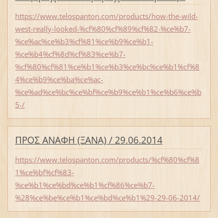
https://www.telospanton.com/products/how-the-wild-
west-really-looked-%cf%80%cf%89%cf%82-%ce%b7-
%ce%ac%ce%b3%cf%81%ce%b9%ce%b1-
%ce%b4%cf%8d%cf%83%ce%b7-
%cf%80%cf%81%ce%b1%ce%b3%ce%bc%ce%b1%cf%8
4%ce%b9%ce%ba%ce%ac-
%ce%ad%ce%bc%ce%bf%ce%b9%ce%b1%ce%b6%ce%b
5-/
ΠΡΟΣ ΑΝΑΦΗ (ΞΑΝΑ) / 29.06.2014
https://www.telospanton.com/products/%cf%80%cf%8
1%ce%bf%cf%83-
%ce%b1%ce%bd%ce%b1%cf%86%ce%b7-
%28%ce%be%ce%b1%ce%bd%ce%b1%29-29-06-2014/