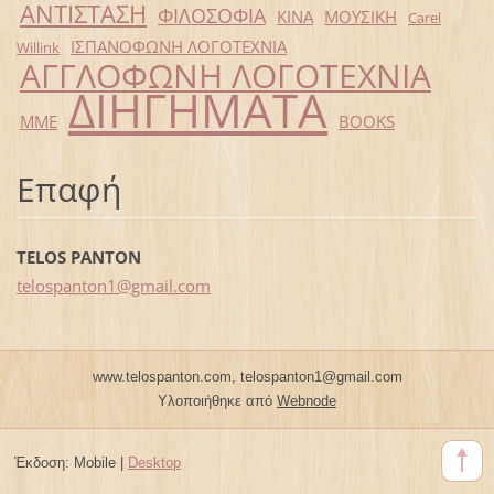
ΑΝΤΙΣΤΑΣΗ
ΦΙΛΟΣΟΦΙΑ
ΚΙΝΑ
ΜΟΥΣΙΚΗ
Carel
ΙΣΠΑΝΟΦΩΝΗ ΛΟΓΟΤΕΧΝΙΑ
Willink
ΑΓΓΛΟΦΩΝΗ ΛΟΓΟΤΕΧΝΙΑ
ΔΙΗΓΗΜΑΤΑ
ΜΜΕ
BOOKS
Επαφή
TELOS PANTON
telospan
ton1@gma
il.com
www.telospanton.com, telospanton1@gmail.com
Υλοποιήθηκε από
Webnode
Έκδοση:
Mobile
|
Desktop