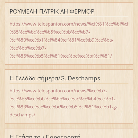
ΡΟΥΜΕΛΗ-ΠΑΤΡΙΚ ΛΗ ΦΕΡΜΟΡ
https://www.telospanton.com/news/%cf%81%ce%bf%cf
%85%ce%bc%ce%b5%ce%bb%ce%b7-
%cf%80%ce%b1%cf%84%cf%81%ce%b9%ce%ba-
%ce%bb%ce%b7-
%cf%86%ce%b5%cf%81%ce%bc%ce%bf%cf%81/
Η Ελλάδα σήμερα/G. Deschamps
https://www.telospanton.com/news/%ce%b7-
%ce%b5%ce%bb%ce%bb%ce%ac%ce%b4%ce%b1-
%cf%83%ce%ae%ce%bc%ce%b5%cf%81%ce%b1-g-
deschamps/
Η Στάση του Παρατηρητή.