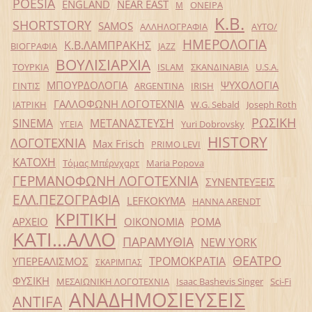
POESIA
ENGLAND
NEAR EAST
ΟΝΕΙΡΑ
Μ
Κ.Β.
SHORTSTORY
SAMOS
ΑΛΛΗΛΟΓΡΑΦΙΑ
ΑΥΤΟ/
ΗΜΕΡΟΛΟΓΙΑ
Κ.Β.ΛΑΜΠΡΑΚΗΣ
ΒΙΟΓΡΑΦΙΑ
JAZZ
ΒΟΥΛΙΣΙΑΡΧΙΑ
ΤΟΥΡΚΙΑ
ISLAM
ΣΚΑΝΔΙΝΑΒΙΑ
U.S.A.
ΜΠΟΥΡΔΟΛΟΓΙΑ
ΨΥΧΟΛΟΓΙΑ
ΓΙΝΤΙΣ
ARGENTINA
IRISH
ΓΑΛΛΟΦΩΝΗ ΛΟΓΟΤΕΧΝΙΑ
ΙΑΤΡΙΚΗ
W.G. Sebald
Joseph Roth
ΡΩΣΙΚΗ
SINEMA
ΜΕΤΑΝΑΣΤΕΥΣΗ
ΥΓΕΙΑ
Yuri Dobrovsky
HISTORY
ΛΟΓΟΤΕΧΝΙΑ
Max Frisch
PRIMO LEVI
ΚΑΤΟΧΗ
Τόμας Μπέρνχαρτ
Maria Popova
ΓΕΡΜΑΝΟΦΩΝΗ ΛΟΓΟΤΕΧΝΙΑ
ΣΥΝΕΝΤΕΥΞΕΙΣ
ΕΛΛ.ΠΕΖΟΓΡΑΦΙΑ
LEFKOKYMA
HANNA ARENDT
ΚΡΙΤΙΚΗ
ΑΡΧΕΙΟ
ΟΙΚΟΝΟΜΙΑ
ΡΟΜΑ
ΚΑΤΙ...ΑΛΛΟ
ΠΑΡΑΜΥΘΙΑ
NEW YORK
ΘΕΑΤΡΟ
ΤΡΟΜΟΚΡΑΤΙΑ
ΥΠΕΡΕΑΛΙΣΜΟΣ
ΣΚΑΡΙΜΠΑΣ
ΦΥΣΙΚΗ
ΜΕΣΑΙΩΝΙΚΗ ΛΟΓΟΤΕΧΝΙΑ
Isaac Bashevis Singer
Sci-Fi
ΑΝΑΔΗΜΟΣΙΕΥΣΕΙΣ
ANTIFA