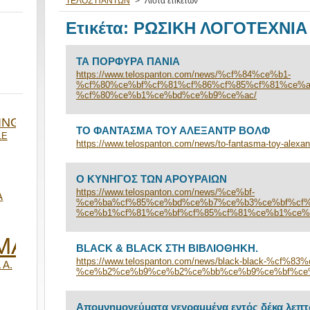
ΤΕΛΟΣ ΠΑΝΤΩΝ
>
Λίστα ετικετών
Ετικέτα: ΡΩΣΙΚΗ ΛΟΓΟΤΕΧΝΙΑ
ΤΑ ΠΟΡΦΥΡΑ ΠΑΝΙΑ
https://www.telospanton.com/news/%cf%84%ce%b1-
%cf%80%ce%bf%cf%81%cf%86%cf%85%cf%81%ce%a
%cf%80%ce%b1%ce%bd%ce%b9%ce%ac/
ING
ΤΟ ΦΑΝΤΑΣΜΑ ΤΟΥ ΑΛΕΞΑΝΤΡ ΒΟΛΦ
LE
https://www.telospanton.com/news/to-fantasma-toy-alexant
Ο ΚΥΝΗΓΟΣ ΤΩΝ ΑΡΟΥΡΑΙΩΝ
https://www.telospanton.com/news/%ce%bf-
Α
%ce%ba%cf%85%ce%bd%ce%b7%ce%b3%ce%bf%cf%
%ce%b1%cf%81%ce%bf%cf%85%cf%81%ce%b1%ce%
ΜΑ
BLACK & BLACK ΣΤΗ ΒΙΒΛΙΟΘΗΚΗ.
https://www.telospanton.com/news/black-black-%cf%8
 Α.
%ce%b2%ce%b9%ce%b2%ce%bb%ce%b9%ce%bf%ce
Απομνημονεύματα γεγραμμένα εντός δέκα λεπτ