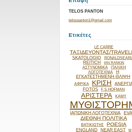
Επαφή
TELOS PANTON
telospan
ton1@gma
il.com
Ετικέτες
LE CARRE
ΤΑΞΙΔΕΥΟΝΤΑΣ/TRAVEL
SKATOLOGIO
RONALDSEAR
REITICH
IAN RANKIN
ΑΣΤΥΝΟΜΙΚΑ
ΙΤΑΛΙΚΗ
Η
ΛΟΓΟΤΕΧΝΙΑ
ΕΓΚΑΤΕΣΤΗΜΕΝΗ ΘΛΙΨΗ
ΚΡΙΣΗ
ΑΝΕΡΓΙ
ΑΦΡΙΚΑ
FOTOS
F.S.HOFMAN
ΑΡΙΣΤΕΡΑ
ΚΑΜΥ
ΜΥΘΙΣΤΟΡΗ
ΙΑΠΩΝΙΚΗ ΛΟΓΟΤΕΧΝΙΑ
EVA
ΔΙΕΘΝΗ ΠΟΛΙΤΙΚΑ
POESIA
ΒΑΤΙΚΙΩΤΗΣ
ENGLAND
NEAR EAST
Μ