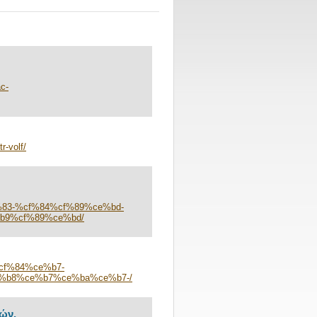
c-
r-volf/
83-%cf%84%cf%89%ce%bd-
b9%cf%89%ce%bd/
3%cf%84%ce%b7-
%b8%ce%b7%ce%ba%ce%b7-/
ών.