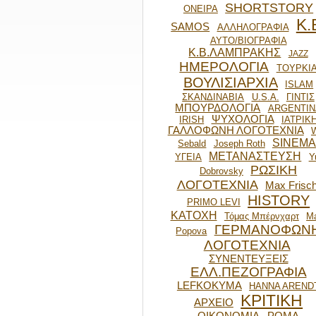
SHORTSTORY
ΟΝΕΙΡΑ
Κ.
SAMOS
ΑΛΛΗΛΟΓΡΑΦΙΑ
ΑΥΤΟ/ΒΙΟΓΡΑΦΙΑ
Κ.Β.ΛΑΜΠΡΑΚΗΣ
JAZZ
ΗΜΕΡΟΛΟΓΙΑ
ΤΟΥΡΚΙ
ΒΟΥΛΙΣΙΑΡΧΙΑ
ISLAM
ΣΚΑΝΔΙΝΑΒΙΑ
U.S.A.
ΓΙΝΤΙΣ
ΜΠΟΥΡΔΟΛΟΓΙΑ
ARGENTIN
ΨΥΧΟΛΟΓΙΑ
IRISH
ΙΑΤΡΙΚ
ΓΑΛΛΟΦΩΝΗ ΛΟΓΟΤΕΧΝΙΑ
SINEMA
Sebald
Joseph Roth
ΜΕΤΑΝΑΣΤΕΥΣΗ
ΥΓΕΙΑ
Y
ΡΩΣΙΚΗ
Dobrovsky
ΛΟΓΟΤΕΧΝΙΑ
Max Frisc
HISTORY
PRIMO LEVI
ΚΑΤΟΧΗ
Τόμας Μπέρνχαρτ
Ma
ΓΕΡΜΑΝΟΦΩΝ
Popova
ΛΟΓΟΤΕΧΝΙΑ
ΣΥΝΕΝΤΕΥΞΕΙΣ
ΕΛΛ.ΠΕΖΟΓΡΑΦΙΑ
LEFKOKYMA
HANNA AREND
ΚΡΙΤΙΚΗ
ΑΡΧΕΙΟ