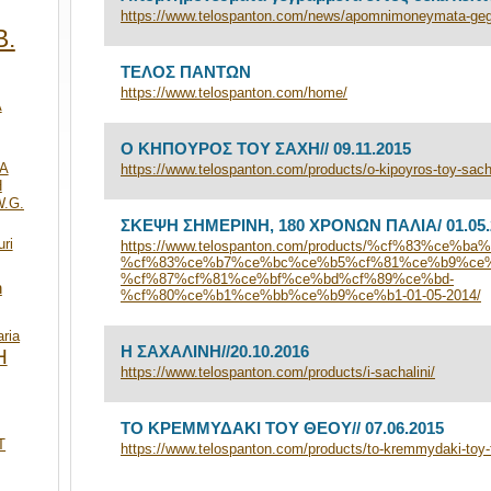
https://www.telospanton.com/news/apomnimoneymata-geg
Β.
ΤΕΛΟΣ ΠΑΝΤΩΝ
https://www.telospanton.com/home/
Α
O ΚΗΠΟΥΡΟΣ ΤΟΥ ΣΑΧΗ// 09.11.2015
A
https://www.telospanton.com/products/o-kipoyros-toy-sach
Η
W.G.
ΣΚΕΨΗ ΣΗΜΕΡΙΝΗ, 180 ΧΡΟΝΩΝ ΠΑΛΙΑ/ 01.05.
uri
https://www.telospanton.com/products/%cf%83%ce%
%cf%83%ce%b7%ce%bc%ce%b5%cf%81%ce%b9%ce%
%cf%87%cf%81%ce%bf%ce%bd%cf%89%ce%bd-
h
%cf%80%ce%b1%ce%bb%ce%b9%ce%b1-01-05-2014/
ria
Η ΣΑΧΑΛΙΝΗ//20.10.2016
Η
https://www.telospanton.com/products/i-sachalini/
ΤΟ ΚΡΕΜΜΥΔΑΚΙ ΤΟΥ ΘΕΟΥ// 07.06.2015
T
https://www.telospanton.com/products/to-kremmydaki-toy-