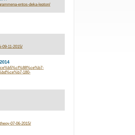
rammena-entos-deka-lepton/
i-09-11-2015/
2014
ba%ce%b5%cf%88%ce%b7-
bd%ce%b7-180-
theoy-07-06-2015/