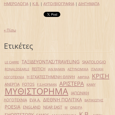
ΗΜΕΡΟΛΟΓΙΑ
|
Κ.Β.
|
ΑΥΤΟ/ΒΙΟΓΡΑΦΙΑ
|
ΔΙΗΓΗΜΑΤΑ
« Πίσω
Ετικέτες
ΤΑΞΙΔΕΥΟΝΤΑΣ/TRAVELING
SKATOLOGIO
LE CARRE
REITICH
RONALDSEARLE
ΑΣΤΥΝΟΜΙΚΑ
ΙΤΑΛΙΚΗ
IAN RANKIN
ΚΡΙΣΗ
Η ΕΓΚΑΤΕΣΤΗΜΕΝΗ ΘΛΙΨΗ
ΛΟΓΟΤΕΧΝΙΑ
ΑΦΡΙΚΑ
ΑΡΙΣΤΕΡΑ
ΑΝΕΡΓΙΑ
FOTOS
F.S.HOFMAN
ΚΑΜΥ
ΜΥΘΙΣΤΟΡΗΜΑ
ΙΑΠΩΝΙΚΗ
ΔΙΕΘΝΗ ΠΟΛΙΤΙΚΑ
ΛΟΓΟΤΕΧΝΙΑ
EVA Α.
ΒΑΤΙΚΙΩΤΗΣ
POESIA
ENGLAND
NEAR EAST
ΟΝΕΙΡΑ
Μ
Κ.Β.
SHORTSTORY
SAMOS