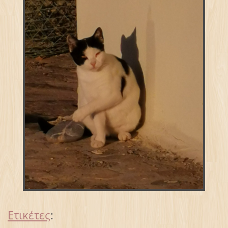
Ετικέτες
: