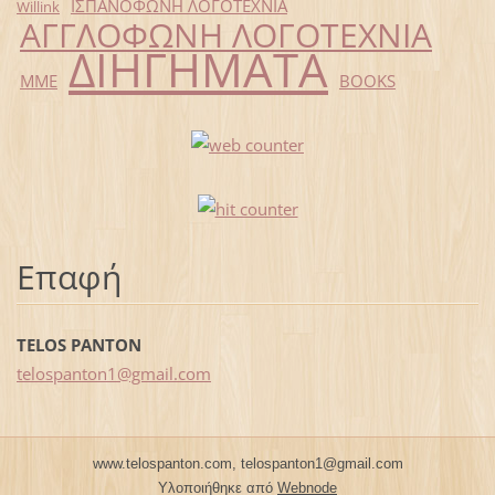
ΙΣΠΑΝΟΦΩΝΗ ΛΟΓΟΤΕΧΝΙΑ
Willink
ΑΓΓΛΟΦΩΝΗ ΛΟΓΟΤΕΧΝΙΑ
ΔΙΗΓΗΜΑΤΑ
ΜΜΕ
BOOKS
Επαφή
TELOS PANTON
telospan
ton1@gma
il.com
www.telospanton.com, telospanton1@gmail.com
Υλοποιήθηκε από
Webnode