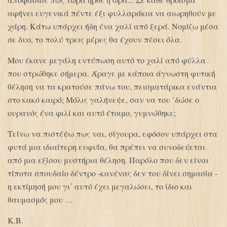
αφήνει ευγενικά πέντε έξι φυλλαράκια να αιωρηθούν με
χάρη. Κάτω υπάρχει ήδη ένα χαλί από ξερά. Νομίζω μέσα
σε δυο, το πολύ τρεις μέρες θα έχουν πέσει όλα.
Μου έκανε μεγάλη εντύπωση αυτό το χαλί από φύλλα
που στρώθηκε σήμερα. Άραγε με κάποια άγνωστη φυτική
θέληση να τα κρατούσε πάνω του, πεισματάρικα ενάντια
στο κακό καιρό; Μόλις γαλήνεψε, σαν να του `δώσε ο
ουρανός ένα φιλί και αυτό έτοιμο, γυμνώθηκε;
Τείνω να πιστέψω πως ναι, σίγουρα, εφόσον υπάρχει στα
φυτά μια ιδιαίτερη ευφυΐα, θα πρέπει να συνοδεύεται
από μια εξίσου μυστήρια θέληση. Παρόλο που δεν είναι
τίποτα σπουδαίο δέντρο -κανένας δεν του δίνει σημασία -
η εκτίμησή μου γι΄ αυτό έχει μεγαλώσει, το ίδιο και
θαυμασμός μου …
Κ.Β.