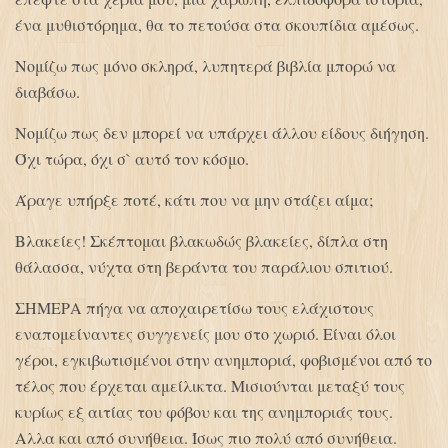
ένα μυθιστόρημα, θα το πετούσα στα σκουπίδια αμέσως.
Νομίζω πως μόνο σκληρά, λυπητερά βιβλία μπορώ να
διαβάσω.
Νομίζω πως δεν μπορεί να υπάρχει άλλου είδους διήγηση.
Όχι τώρα, όχι σ` αυτό τον κόσμο.
Άραγε υπήρξε ποτέ, κάτι που να μην στάζει αίμα;
Βλακείες! Σκέπτομαι βλακωδώς βλακείες, δίπλα στη
θάλασσα, νύχτα στη βεράντα του παράλιου σπιτιού.
ΣΗΜΕΡΑ πήγα να αποχαιρετίσω τους ελάχιστους
εναπομείναντες συγγενείς μου στο χωριό. Είναι όλοι
γέροι, εγκιβωτισμένοι στην ανημποριά, φοβισμένοι από το
τέλος που έρχεται αμείλικτα. Μισιούνται μεταξύ τους
κυρίως εξ αιτίας του φόβου και της ανημποριάς τους.
Αλλα και από συνήθεια. Ίσως πιο πολύ από συνήθεια.