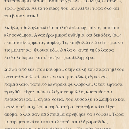
τακτοποιήσεών τους. Βασικά χρεώνω, κερδίζω, σκοτώνω,
τρώω χρόνο. Αυτό το είδος που μου λείπει τώρα όλο και
πιο βασανιστικά.
Σκάβω, τσαλαβουτώ στο παλιό σπίτι της μάνας μου που
κληρονόμησα. Ανασύρω μικρά ενθύμια και δεκάδες, ίσως
εκατοντάδες φωτογραφίες. Τις κουβαλώ εδώ κάτω για να
τις μελετήσω. Φυσικά εδώ, δίπλα σ` αυτή τη θάλασσα
δυσκολεύομαι και τ΄ αφήνω για άλλη μέρα.
Δίπλα από εκεί που κάθομαι, στην αυλή του παρατημένου
σπιτιού του Φωκίωνα, ένα και μοναδικό, άγνωστο,
παμπάλαιο, ταπεινό δεντράκι φυλλοβολεί. Όταν έφτασα
προχθές, είχαν πέσει ελάχιστα φύλλα, κρατούσε τα
περισσότερα. Η άγρια νοτιά, που λύσσαξε το Σάββατο και
σταδιακά υποχώρησε τη Δευτέρα, του πήρε κάτι λίγα
ακόμα, αλλά σαν από πείσμα αρνήθηκε να ενδώσει. Τώρα
με την μπουνάτσα και το λεπτό, απαλό βοριαδάκι,
αποφάσισε πως τώρα ήρθε η ώρα... Σε κάθε θρόισμα