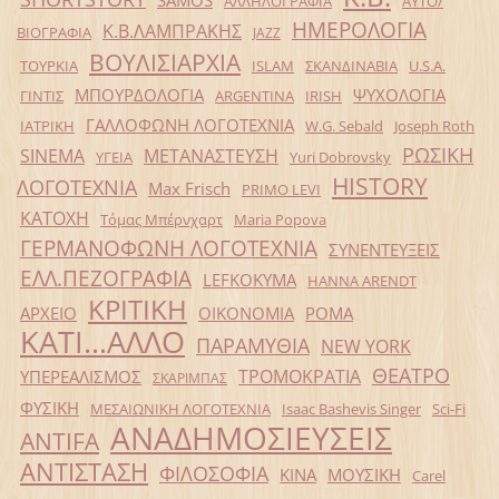
ΑΛΛΗΛΟΓΡΑΦΙΑ
ΑΥΤΟ/
ΗΜΕΡΟΛΟΓΙΑ
Κ.Β.ΛΑΜΠΡΑΚΗΣ
ΒΙΟΓΡΑΦΙΑ
JAZZ
ΒΟΥΛΙΣΙΑΡΧΙΑ
ΤΟΥΡΚΙΑ
ISLAM
ΣΚΑΝΔΙΝΑΒΙΑ
U.S.A.
ΜΠΟΥΡΔΟΛΟΓΙΑ
ΨΥΧΟΛΟΓΙΑ
ΓΙΝΤΙΣ
ARGENTINA
IRISH
ΓΑΛΛΟΦΩΝΗ ΛΟΓΟΤΕΧΝΙΑ
ΙΑΤΡΙΚΗ
W.G. Sebald
Joseph Roth
ΡΩΣΙΚΗ
SINEMA
ΜΕΤΑΝΑΣΤΕΥΣΗ
ΥΓΕΙΑ
Yuri Dobrovsky
HISTORY
ΛΟΓΟΤΕΧΝΙΑ
Max Frisch
PRIMO LEVI
ΚΑΤΟΧΗ
Τόμας Μπέρνχαρτ
Maria Popova
ΓΕΡΜΑΝΟΦΩΝΗ ΛΟΓΟΤΕΧΝΙΑ
ΣΥΝΕΝΤΕΥΞΕΙΣ
ΕΛΛ.ΠΕΖΟΓΡΑΦΙΑ
LEFKOKYMA
HANNA ARENDT
ΚΡΙΤΙΚΗ
ΑΡΧΕΙΟ
ΟΙΚΟΝΟΜΙΑ
ΡΟΜΑ
ΚΑΤΙ...ΑΛΛΟ
ΠΑΡΑΜΥΘΙΑ
NEW YORK
ΘΕΑΤΡΟ
ΤΡΟΜΟΚΡΑΤΙΑ
ΥΠΕΡΕΑΛΙΣΜΟΣ
ΣΚΑΡΙΜΠΑΣ
ΦΥΣΙΚΗ
ΜΕΣΑΙΩΝΙΚΗ ΛΟΓΟΤΕΧΝΙΑ
Isaac Bashevis Singer
Sci-Fi
ΑΝΑΔΗΜΟΣΙΕΥΣΕΙΣ
ANTIFA
ΑΝΤΙΣΤΑΣΗ
ΦΙΛΟΣΟΦΙΑ
ΚΙΝΑ
ΜΟΥΣΙΚΗ
Carel