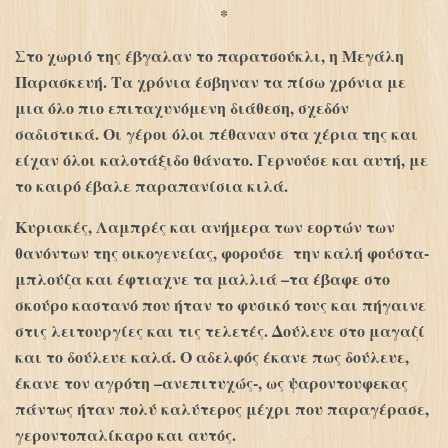
*
Στο χωριό της έβγαλαν το παρατσούκλι, η Μεγάλη
Παρασκευή. Τα χρόνια έσβηναν τα πίσω χρόνια με
μια όλο πιο επιταχυνόμενη διάθεση, σχεδόν
σαδιστικά. Οι γέροι όλοι πέθαναν στα χέρια της και
είχαν όλοι καλοτάξιδο θάνατο. Γερνούσε και αυτή, με
το καιρό έβαλε παραπανίσια κιλά.
Κυριακές, Λαμπρές και ανήμερα των εορτών των
θανόντων της οικογενείας, φορούσε την καλή φούστα-
μπλούζα και έφτιαχνε τα μαλλιά –τα έβαφε στο
σκούρο καστανό που ήταν το φυσικό τους και πήγαινε
στις λειτουργίες και τις τελετές. Δούλευε στο μαγαζί
και το δούλευε καλά. Ο αδελφός έκανε πως δούλευε,
έκανε τον αγρότη –ανεπιτυχώς-, ως ψαροντουφεκας
πάντως ήταν πολύ καλύτερος μέχρι που παραγέρασε,
γεροντοπαλίκαρο και αυτός.