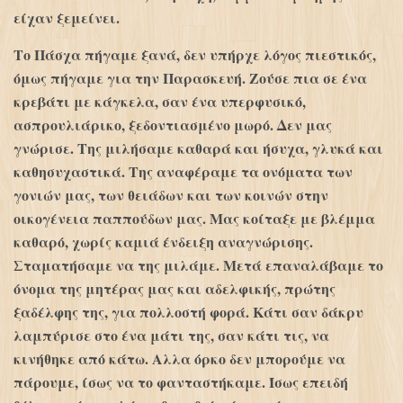
είχαν ξεμείνει.
Το Πάσχα πήγαμε ξανά, δεν υπήρχε λόγος πιεστικός,
όμως πήγαμε για την Παρασκευή. Ζούσε πια σε ένα
κρεβάτι με κάγκελα, σαν ένα υπερφυσικό,
ασπρουλιάρικο, ξεδοντιασμένο μωρό. Δεν μας
γνώρισε. Της μιλήσαμε καθαρά και ήσυχα, γλυκά και
καθησυχαστικά. Της αναφέραμε τα ονόματα των
γονιών μας, των θειάδων και των κοινών στην
οικογένεια παππούδων μας. Μας κοίταξε με βλέμμα
καθαρό, χωρίς καμιά ένδειξη αναγνώρισης.
Σταματήσαμε να της μιλάμε. Μετά επαναλάβαμε το
όνομα της μητέρας μας και αδελφικής, πρώτης
ξαδέλφης της, για πολλοστή φορά. Κάτι σαν δάκρυ
λαμπύρισε στο ένα μάτι της, σαν κάτι τις, να
κινήθηκε από κάτω. Αλλα όρκο δεν μπορούμε να
πάρουμε, ίσως να το φανταστήκαμε. Ίσως επειδή