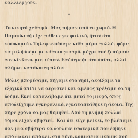
καλλιεργούν.
*
Το κινητό χτύπησε. Μας πήραν από το χωριό. Η
Παρασκευή είχε πάθει εγκεφαλικό, ήταν στο
νοσοκομείο. Τηλεφωνούσαμε κάθε μέρα πολλές φόρες
να μιλήσουμε με κάποιο γιατρό, μέχρι που ξεπέρασε
τον κίνδυνο, μας είπαν. Επέστρεψε στο σπίτι, αλλά
πλήρως κατάκοιτη πλέον.
Μόλις μπορέσαμε, πήγαμε στο νησί, ανοίξαμε το
εξοχικό σπίτι να αεριστεί και αμέσως τρέξαμε να τη
δούμε. Εκεί καταλάβαμε ότι μετά το μικρό, όπως
αποδείχτηκε εγκεφαλικό, εγκαταστάθηκε η άνοια. Της
πήρε χρόνο να μας θυμηθεί. Από τη μνήμη πολλοί
τόμοι είχαν σβηστεί. Και ότι είχε μείνει, το βλέπαμε
σαν μια σβήστρα να δούλευε εσωτερικά που έσβηνε
από δω και από κει, στη τύχη, κομμάτια μνήμης που