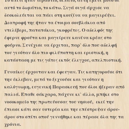
αυτό το δωμάτιο, το κάτω. Σιγά σιγά άρχισε να
δυσκολεύεται να πάει στη κουζίνα να μαγειρέψει.
Διατροφή της ήταν τα έτοιμα σουβλάκια από
ντελίβερι, πατατάκια, γκοφρέτες. Ο αδελφός της
έφερνε φρούτα και μαγείρευε κανένα κρέας στο
φούρνο. Συνέχισε να έρχεται, παρ` όλο που αδελφή
του γινόταν όλο πιο φιλύποπτη και εριστική, η
κατάσταση με τις γάτες εκτός έλεγχου, απελπιστική.
Γυναίκες έρχονταν και έφευγαν. Τις κατηγορούσε ότι
την έκλεβαν, μετά το ξεχνούσε και γινόταν η
καλόγνωμη, ευγενική Παρασκευή που όλοι ήξεραν από
παλιά. Έπαθε σάκχαρο, πάχυνε κι` άλλο, μπήκε στο
νοσοκομείο της πρωτεύουσας του νησιού, εκεί την
έπιασε κάτι σαν υστερία και την επέστρεψαν άρον-
άρον στο σπίτι οπού γεννήθηκε και πέρασε όλα της τα
χρόνια.