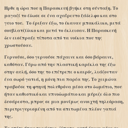
Ήρθε η ώρα που η Παρασκευή βγήκε στη σύνταξη. Το
μαγαζί το έδωσε σε ένα αχαΐρευτο ξάδελφο και στο
γυιο του. Το έριξαν έξω, το έκαναν μπακάλικο, μετά
σουβλατζίδικο και μετά το έκλεισαν. Η Παρασκευή
δεν εισέπραξε τίποτα από τα νοίκια που της
χρωστούσαν.
Γερνούσε, όσο γερνούσε πάχαινε και όσο βάραινε,
καθόταν. Γύρω από την πλαστική καρέκλα της έξω
στην αυλή, όσο της το επέτρεπε ο καιρός, λιάζονταν
ένα σωρό γατιά, η μόνη πια παρέα της. Το χειμώνα
τραβούσε τη φτηνή πολυθρόνα μέσα στο δωμάτιο, που
ήταν καθιστικό και υπνοδωμάτιο και μύριζε όλο πιο
δυσάρεστα, μπρος σε μια μονίμως ανοιχτή τηλεόραση,
περιτριγυρισμένη από τα σπιτωμένα πλέον γατιά
της.
Το σπίτι ήταν τεράστιο, δίπατο, αυτή έμενε μόνο σε