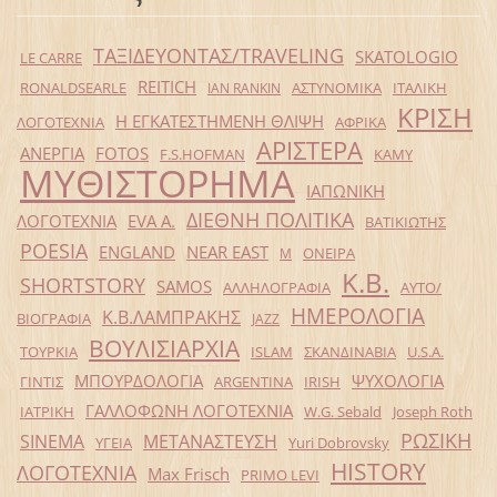
ΤΑΞΙΔΕΥΟΝΤΑΣ/TRAVELING
SKATOLOGIO
LE CARRE
REITICH
RONALDSEARLE
ΑΣΤΥΝΟΜΙΚΑ
ΙΤΑΛΙΚΗ
IAN RANKIN
ΚΡΙΣΗ
Η ΕΓΚΑΤΕΣΤΗΜΕΝΗ ΘΛΙΨΗ
ΛΟΓΟΤΕΧΝΙΑ
ΑΦΡΙΚΑ
ΑΡΙΣΤΕΡΑ
ΑΝΕΡΓΙΑ
FOTOS
F.S.HOFMAN
ΚΑΜΥ
ΜΥΘΙΣΤΟΡΗΜΑ
ΙΑΠΩΝΙΚΗ
ΔΙΕΘΝΗ ΠΟΛΙΤΙΚΑ
ΛΟΓΟΤΕΧΝΙΑ
EVA Α.
ΒΑΤΙΚΙΩΤΗΣ
POESIA
ENGLAND
NEAR EAST
ΟΝΕΙΡΑ
Μ
Κ.Β.
SHORTSTORY
SAMOS
ΑΛΛΗΛΟΓΡΑΦΙΑ
ΑΥΤΟ/
ΗΜΕΡΟΛΟΓΙΑ
Κ.Β.ΛΑΜΠΡΑΚΗΣ
ΒΙΟΓΡΑΦΙΑ
JAZZ
ΒΟΥΛΙΣΙΑΡΧΙΑ
ΤΟΥΡΚΙΑ
ISLAM
ΣΚΑΝΔΙΝΑΒΙΑ
U.S.A.
ΜΠΟΥΡΔΟΛΟΓΙΑ
ΨΥΧΟΛΟΓΙΑ
ΓΙΝΤΙΣ
ARGENTINA
IRISH
ΓΑΛΛΟΦΩΝΗ ΛΟΓΟΤΕΧΝΙΑ
ΙΑΤΡΙΚΗ
W.G. Sebald
Joseph Roth
ΡΩΣΙΚΗ
SINEMA
ΜΕΤΑΝΑΣΤΕΥΣΗ
ΥΓΕΙΑ
Yuri Dobrovsky
HISTORY
ΛΟΓΟΤΕΧΝΙΑ
Max Frisch
PRIMO LEVI