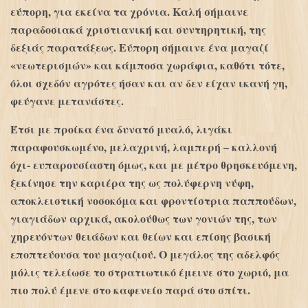
εύπορη, για εκείνα τα χρόνια. Καλή σήμαινε
παραδοσιακά χριστιανική και συντηρητική, της
δεξιάς παρατάξεως. Εύπορη σήμαινε ένα μαγαζί
«νεωτερισμών» και κάμποσα χωράφια, καθότι τότε,
όλοι σχεδόν αγρότες ήσαν και αν δεν είχαν ικανή γη,
φεύγανε μετανάστες.
Έτσι με προίκα ένα δυνατό μυαλό, λιγάκι
παραφουσκωμένο, μελαχρινή, λαμπερή – καλλονή
όχι- ευπαρουσίαστη όμως, και με μέτρο θρησκευόμενη,
ξεκίνησε την καριέρα της ως πολύφερνη νύφη,
αποκλειστική νοσοκόμα και φροντίστρια παππούδων,
γιαγιάδων αρχικά, ακολούθως των γονιών της, των
χηρευόντων θειάδων και θείων και επίσης βασική
εποπτεύουσα του μαγαζιού. Ο μεγάλος της αδελφός
μόλις τελείωσε το στρατιωτικό έμεινε στο χωριό, μα
πιο πολύ έμενε στο καφενείο παρά στο σπίτι.