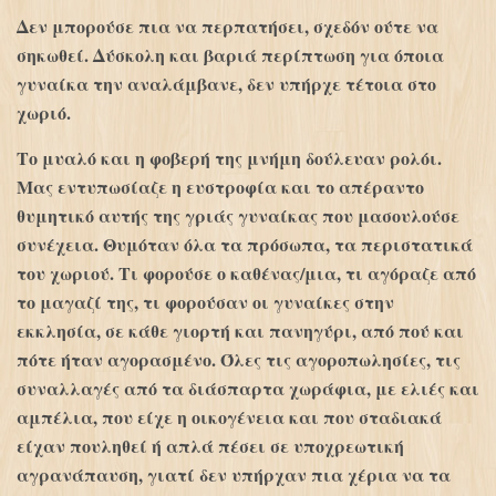
Δεν μπορούσε πια να περπατήσει, σχεδόν ούτε να
σηκωθεί. Δύσκολη και βαριά περίπτωση για όποια
γυναίκα την αναλάμβανε, δεν υπήρχε τέτοια στο
χωριό.
Το μυαλό και η φοβερή της μνήμη δούλευαν ρολόι.
Μας εντυπωσίαζε η ευστροφία και το απέραντο
θυμητικό αυτής της γριάς γυναίκας που μασουλούσε
συνέχεια. Θυμόταν όλα τα πρόσωπα, τα περιστατικά
του χωριού. Τι φορούσε ο καθένας/μια, τι αγόραζε από
το μαγαζί της, τι φορούσαν οι γυναίκες στην
εκκλησία, σε κάθε γιορτή και πανηγύρι, από πού και
πότε ήταν αγορασμένο. Όλες τις αγοροπωλησίες, τις
συναλλαγές από τα διάσπαρτα χωράφια, με ελιές και
αμπέλια, που είχε η οικογένεια και που σταδιακά
είχαν πουληθεί ή απλά πέσει σε υποχρεωτική
αγρανάπαυση, γιατί δεν υπήρχαν πια χέρια να τα