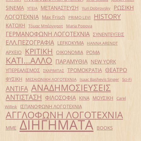
ΡΩΣΙΚΗ
SINEMA
ΜΕΤΑΝΑΣΤΕΥΣΗ
ΥΓΕΙΑ
Yuri Dobrovsky
HISTORY
ΛΟΓΟΤΕΧΝΙΑ
Max Frisch
PRIMO LEVI
ΚΑΤΟΧΗ
Τόμας Μπέρνχαρτ
Maria Popova
ΓΕΡΜΑΝΟΦΩΝΗ ΛΟΓΟΤΕΧΝΙΑ
ΣΥΝΕΝΤΕΥΞΕΙΣ
ΕΛΛ.ΠΕΖΟΓΡΑΦΙΑ
LEFKOKYMA
HANNA ARENDT
ΚΡΙΤΙΚΗ
ΑΡΧΕΙΟ
ΟΙΚΟΝΟΜΙΑ
ΡΟΜΑ
ΚΑΤΙ...ΑΛΛΟ
ΠΑΡΑΜΥΘΙΑ
NEW YORK
ΘΕΑΤΡΟ
ΤΡΟΜΟΚΡΑΤΙΑ
ΥΠΕΡΕΑΛΙΣΜΟΣ
ΣΚΑΡΙΜΠΑΣ
ΦΥΣΙΚΗ
ΜΕΣΑΙΩΝΙΚΗ ΛΟΓΟΤΕΧΝΙΑ
Isaac Bashevis Singer
Sci-Fi
ΑΝΑΔΗΜΟΣΙΕΥΣΕΙΣ
ANTIFA
ΑΝΤΙΣΤΑΣΗ
ΦΙΛΟΣΟΦΙΑ
ΚΙΝΑ
ΜΟΥΣΙΚΗ
Carel
ΙΣΠΑΝΟΦΩΝΗ ΛΟΓΟΤΕΧΝΙΑ
Willink
ΑΓΓΛΟΦΩΝΗ ΛΟΓΟΤΕΧΝΙΑ
ΔΙΗΓΗΜΑΤΑ
ΜΜΕ
BOOKS