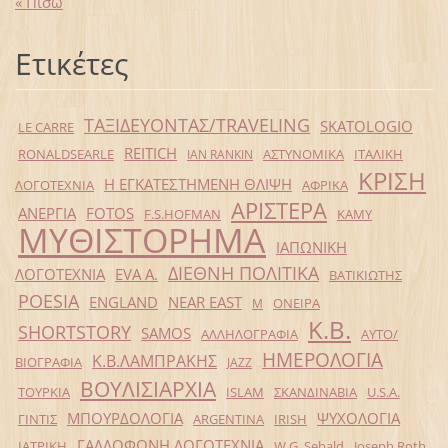
« Πίσω
Ετικέτες
ΤΑΞΙΔΕΥΟΝΤΑΣ/TRAVELING
SKATOLOGIO
LE CARRE
REITICH
RONALDSEARLE
ΑΣΤΥΝΟΜΙΚΑ
ΙΤΑΛΙΚΗ
IAN RANKIN
ΚΡΙΣΗ
Η ΕΓΚΑΤΕΣΤΗΜΕΝΗ ΘΛΙΨΗ
ΛΟΓΟΤΕΧΝΙΑ
ΑΦΡΙΚΑ
ΑΡΙΣΤΕΡΑ
ΑΝΕΡΓΙΑ
FOTOS
F.S.HOFMAN
ΚΑΜΥ
ΜΥΘΙΣΤΟΡΗΜΑ
ΙΑΠΩΝΙΚΗ
ΔΙΕΘΝΗ ΠΟΛΙΤΙΚΑ
ΛΟΓΟΤΕΧΝΙΑ
EVA Α.
ΒΑΤΙΚΙΩΤΗΣ
POESIA
ENGLAND
NEAR EAST
ΟΝΕΙΡΑ
Μ
Κ.Β.
SHORTSTORY
SAMOS
ΑΛΛΗΛΟΓΡΑΦΙΑ
ΑΥΤΟ/
ΗΜΕΡΟΛΟΓΙΑ
Κ.Β.ΛΑΜΠΡΑΚΗΣ
ΒΙΟΓΡΑΦΙΑ
JAZZ
ΒΟΥΛΙΣΙΑΡΧΙΑ
ΤΟΥΡΚΙΑ
ISLAM
ΣΚΑΝΔΙΝΑΒΙΑ
U.S.A.
ΜΠΟΥΡΔΟΛΟΓΙΑ
ΨΥΧΟΛΟΓΙΑ
ΓΙΝΤΙΣ
ARGENTINA
IRISH
ΓΑΛΛΟΦΩΝΗ ΛΟΓΟΤΕΧΝΙΑ
ΙΑΤΡΙΚΗ
W.G. Sebald
Joseph Roth