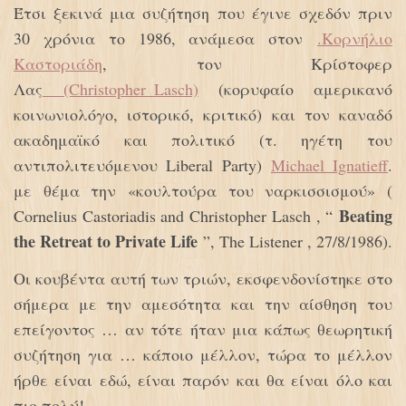
Έτσι ξεκινά μια συζήτηση που έγινε σχεδόν πριν
30 χρόνια το 1986, ανάμεσα στον
.Κορνήλιο
Καστοριάδη
, τον Κρίστοφερ
Λας
(Christopher_Lasch)
(κορυφαίο αμερικανό
κοινωνιολόγο, ιστορικό, κριτικό) και τον καναδό
ακαδημαϊκό και πολιτικό (τ. ηγέτη του
αντιπολιτευόμενου Liberal Party)
Michael_Ignatieff
.
με θέμα την «κουλτούρα του ναρκισσισμού» (
Beating
Cornelius Castoriadis and Christopher Lasch , “
the Retreat to Private Life
”, The Listener , 27/8/1986).
Οι κουβέντα αυτή των τριών, εκσφενδονίστηκε στο
σήμερα με την αμεσότητα και την αίσθηση του
επείγοντος … αν τότε ήταν μια κάπως θεωρητική
συζήτηση για … κάποιο μέλλον, τώρα το μέλλον
ήρθε είναι εδώ, είναι παρόν και θα είναι όλο και
πιο πολύ!