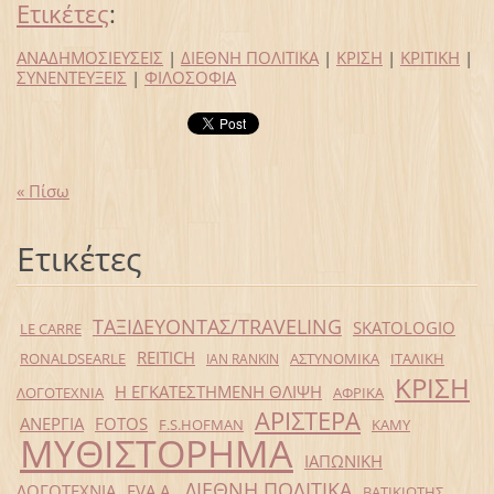
Ετικέτες
:
ΑΝΑΔΗΜΟΣΙΕΥΣΕΙΣ
|
ΔΙΕΘΝΗ ΠΟΛΙΤΙΚΑ
|
ΚΡΙΣΗ
|
ΚΡΙΤΙΚΗ
|
ΣΥΝΕΝΤΕΥΞΕΙΣ
|
ΦΙΛΟΣΟΦΙΑ
« Πίσω
Ετικέτες
ΤΑΞΙΔΕΥΟΝΤΑΣ/TRAVELING
SKATOLOGIO
LE CARRE
REITICH
RONALDSEARLE
ΑΣΤΥΝΟΜΙΚΑ
ΙΤΑΛΙΚΗ
IAN RANKIN
ΚΡΙΣΗ
Η ΕΓΚΑΤΕΣΤΗΜΕΝΗ ΘΛΙΨΗ
ΛΟΓΟΤΕΧΝΙΑ
ΑΦΡΙΚΑ
ΑΡΙΣΤΕΡΑ
ΑΝΕΡΓΙΑ
FOTOS
F.S.HOFMAN
ΚΑΜΥ
ΜΥΘΙΣΤΟΡΗΜΑ
ΙΑΠΩΝΙΚΗ
ΔΙΕΘΝΗ ΠΟΛΙΤΙΚΑ
ΛΟΓΟΤΕΧΝΙΑ
EVA Α.
ΒΑΤΙΚΙΩΤΗΣ