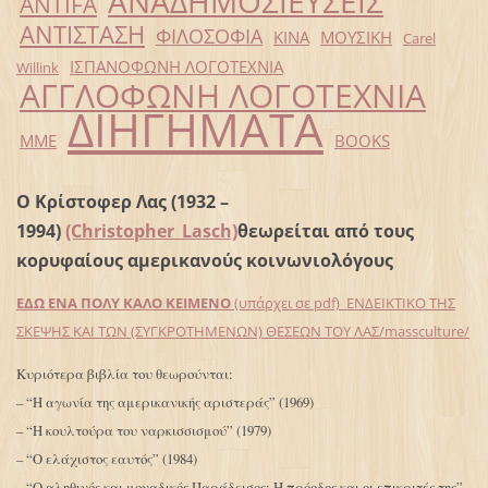
ΑΝΑΔΗΜΟΣΙΕΥΣΕΙΣ
ANTIFA
ΑΝΤΙΣΤΑΣΗ
ΦΙΛΟΣΟΦΙΑ
ΚΙΝΑ
ΜΟΥΣΙΚΗ
Carel
ΙΣΠΑΝΟΦΩΝΗ ΛΟΓΟΤΕΧΝΙΑ
Willink
ΑΓΓΛΟΦΩΝΗ ΛΟΓΟΤΕΧΝΙΑ
ΔΙΗΓΗΜΑΤΑ
ΜΜΕ
BOOKS
Ο Κρίστοφερ Λας (1932 –
1994)
(Christopher_Lasch)
θεωρείται από τους
κορυφαίους αμερικανούς κοινωνιολόγους
ΕΔΩ ΕΝΑ ΠΟΛΥ ΚΑΛΟ ΚΕΙΜΕΝΟ
(υπάρχει σε pdf) ΕΝΔΕΙΚΤΙΚΟ ΤΗΣ
ΣΚΕΨΗΣ ΚΑΙ ΤΩΝ (ΣΥΓΚΡΟΤΗΜΕΝΩΝ) ΘΕΣΕΩΝ ΤΟΥ ΛΑΣ/massculture/
Κυριότερα βιβλία του θεωρούνται:
– “Η αγωνία της αμερικανικής αριστεράς” (1969)
– “Η κουλτούρα του ναρκισσισμού” (1979)
– “Ο ελάχιστος εαυτός” (1984)
– “Ο αληθινός και μοναδικός Παράδεισος: Η πρόοδος και οι επικριτές της”