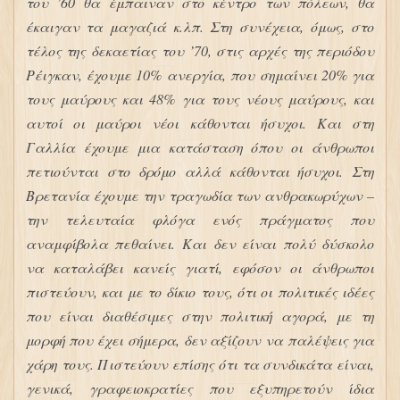
του ’60 θα έμπαιναν στο κέντρο των πόλεων, θα
έκαιγαν τα μαγαζιά κ.λπ. Στη συνέχεια, όμως, στο
τέλος της δεκαετίας του ’70, στις αρχές της περιόδου
Ρέιγκαν, έχουμε 10% ανεργία, που σημαίνει 20% για
τους μαύρους και 48% για τους νέους μαύρους, και
αυτοί οι μαύροι νέοι κάθονται ήσυχοι. Και στη
Γαλλία έχουμε μια κατάσταση όπου οι άνθρωποι
πετιούνται στο δρόμο αλλά κάθονται ήσυχοι. Στη
Βρετανία έχουμε την τραγωδία των ανθρακωρύχων –
την τελευταία φλόγα ενός πράγματος που
αναμφίβολα πεθαίνει. Και δεν είναι πολύ δύσκολο
να καταλάβει κανείς γιατί, εφόσον οι άνθρωποι
πιστεύουν, και με το δίκιο τους, ότι οι πολιτικές ιδέες
που είναι διαθέσιμες στην πολιτική αγορά, με τη
μορφή που έχει σήμερα, δεν αξίζουν να παλέψεις για
χάρη τους. Πιστεύουν επίσης ότι τα συνδικάτα είναι,
γενικά, γραφειοκρατίες που εξυπηρετούν ίδια