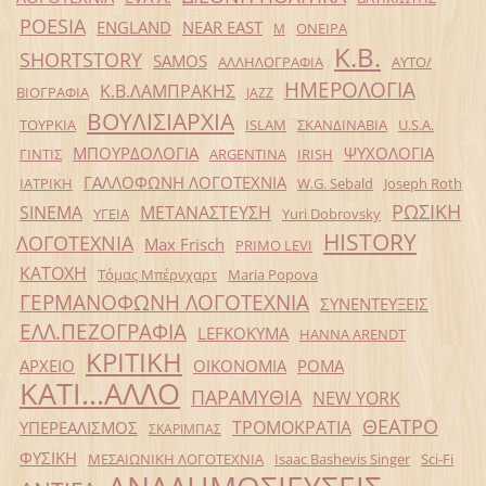
POESIA
ENGLAND
NEAR EAST
ΟΝΕΙΡΑ
Μ
Κ.Β.
SHORTSTORY
SAMOS
ΑΛΛΗΛΟΓΡΑΦΙΑ
ΑΥΤΟ/
ΗΜΕΡΟΛΟΓΙΑ
Κ.Β.ΛΑΜΠΡΑΚΗΣ
ΒΙΟΓΡΑΦΙΑ
JAZZ
ΒΟΥΛΙΣΙΑΡΧΙΑ
ΤΟΥΡΚΙΑ
ISLAM
ΣΚΑΝΔΙΝΑΒΙΑ
U.S.A.
ΜΠΟΥΡΔΟΛΟΓΙΑ
ΨΥΧΟΛΟΓΙΑ
ΓΙΝΤΙΣ
ARGENTINA
IRISH
ΓΑΛΛΟΦΩΝΗ ΛΟΓΟΤΕΧΝΙΑ
ΙΑΤΡΙΚΗ
W.G. Sebald
Joseph Roth
ΡΩΣΙΚΗ
SINEMA
ΜΕΤΑΝΑΣΤΕΥΣΗ
ΥΓΕΙΑ
Yuri Dobrovsky
HISTORY
ΛΟΓΟΤΕΧΝΙΑ
Max Frisch
PRIMO LEVI
ΚΑΤΟΧΗ
Τόμας Μπέρνχαρτ
Maria Popova
ΓΕΡΜΑΝΟΦΩΝΗ ΛΟΓΟΤΕΧΝΙΑ
ΣΥΝΕΝΤΕΥΞΕΙΣ
ΕΛΛ.ΠΕΖΟΓΡΑΦΙΑ
LEFKOKYMA
HANNA ARENDT
ΚΡΙΤΙΚΗ
ΑΡΧΕΙΟ
ΟΙΚΟΝΟΜΙΑ
ΡΟΜΑ
ΚΑΤΙ...ΑΛΛΟ
ΠΑΡΑΜΥΘΙΑ
NEW YORK
ΘΕΑΤΡΟ
ΤΡΟΜΟΚΡΑΤΙΑ
ΥΠΕΡΕΑΛΙΣΜΟΣ
ΣΚΑΡΙΜΠΑΣ
ΦΥΣΙΚΗ
ΜΕΣΑΙΩΝΙΚΗ ΛΟΓΟΤΕΧΝΙΑ
Isaac Bashevis Singer
Sci-Fi