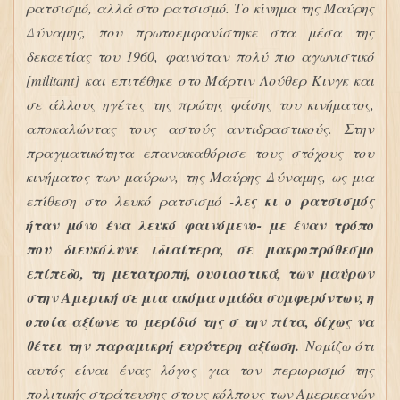
ρατσισμό, αλλά στο ρατσισμό. Το κίνημα της Μαύρης
Δύναμης, που πρωτοεμφανίστηκε στα μέσα της
δεκαετίας του 1960, φαινόταν πολύ πιο αγωνιστικό
[militant] και επιτέθηκε στο Μάρτιν Λούθερ Κινγκ και
σε άλλους ηγέτες της πρώτης φάσης του κινήματος,
αποκαλώντας τους αστούς αντιδραστικούς. Στην
πραγματικότητα επανακαθόρισε τους στόχους του
κινήματος των μαύρων, της Μαύρης Δύναμης, ως μια
επίθεση στο λευκό ρατσισμό -
λες κι ο ρατσισμός
ήταν μόνο ένα λευκό φαινόμενο- με έναν τρόπο
που διευκόλυνε ιδιαίτερα, σε μακροπρόθεσμο
επίπεδο, τη μετατροπή, ουσιαστικά, των μαύρων
στην Αμερική σε μια ακόμα ομάδα συμφερόντων, η
οποία αξίωνε το μερίδιό της σ την πίτα, δίχως να
θέτει την παραμικρή ευρύτερη αξίωση.
Νομίζω ότι
αυτός είναι ένας λόγος για τον περιορισμό της
πολιτικής στράτευσης στους κόλπους των Αμερικανών