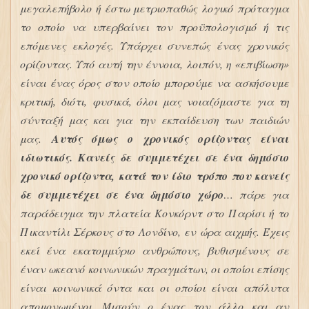
μεγαλεπήβολο ή έστω μετριοπαθώς λογικό πρόταγμα
το οποίο να υπερβαίνει τον προϋπολογισμό ή τις
επόμενες εκλογές. Υπάρχει συνεπώς ένας χρονικός
ορίζοντας. Υπό αυτή την έννοια, λοιπόν, η «επιβίωση»
είναι ένας όρος στον οποίο μπορούμε να ασκήσουμε
κριτική, διότι, φυσικά, όλοι μας νοιαζόμαστε για τη
σύνταξή μας και για την εκπαίδευση των παιδιών
μας.
Αυτός όμως ο χρονικός ορίζοντας είναι
ιδιωτικός. Κανείς δε συμμετέχει σε ένα δημόσιο
χρονικό ορίζοντα, κατά τον ίδιο τρόπο που κανείς
δε συμμετέχει σε ένα δημόσιο χώρο
… πάρε για
παράδειγμα την πλατεία Κονκόρντ στο Παρίσι ή το
Πικαντίλι Σέρκους στο Λονδίνο, εν ώρα αιχμής. Έχεις
εκεί ένα εκατομμύριο ανθρώπους, βυθισμένους σε
έναν ωκεανό κοινωνικών πραγμάτων, οι οποίοι επίσης
είναι κοινωνικά όντα και οι οποίοι είναι απόλυτα
απομονωμένοι. Μισούν ο ένας τον άλλο και αν