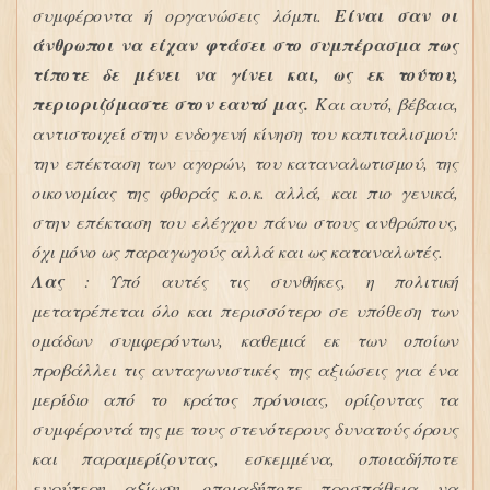
συμφέροντα ή οργανώσεις λόμπι.
Είναι σαν οι
άνθρωποι να είχαν φτάσει στο συμπέρασμα πως
τίποτε δε μένει να γίνει και, ως εκ τούτου,
περιοριζόμαστε στον εαυτό μας.
Και αυτό, βέβαια,
αντιστοιχεί στην ενδογενή κίνηση του καπιταλισμού:
την επέκταση των αγορών, του καταναλωτισμού, της
οικονομίας της φθοράς κ.ο.κ. αλλά, και πιο γενικά,
στην επέκταση του ελέγχου πάνω στους ανθρώπους,
όχι μόνο ως παραγωγούς αλλά και ως καταναλωτές.
Λας
: Υπό αυτές τις συνθήκες, η πολιτική
μετατρέπεται όλο και περισσότερο σε υπόθεση των
ομάδων συμφερόντων, καθεμιά εκ των οποίων
προβάλλει τις ανταγωνιστικές της αξιώσεις για ένα
μερίδιο από το κράτος πρόνοιας, ορίζοντας τα
συμφέροντά της με τους στενότερους δυνατούς όρους
και παραμερίζοντας, εσκεμμένα, οποιαδήποτε
ευρύτερη αξίωση, οποιαδήποτε προσπάθεια να