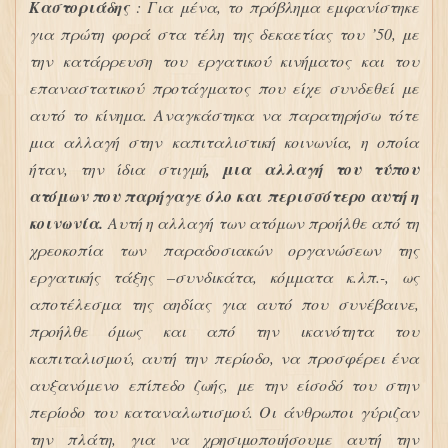
Καστοριάδης
: Για μένα, το πρόβλημα εμφανίστηκε
για πρώτη φορά στα τέλη της δεκαετίας του ’50, με
την κατάρρευση του εργατικού κινήματος και του
επαναστατικού προτάγματος που είχε συνδεθεί με
αυτό το κίνημα. Αναγκάστηκα να παρατηρήσω τότε
μια αλλαγή στην καπιταλιστική κοινωνία, η οποία
ήταν, την ίδια στιγμή
, μια αλλαγή του τύπου
ατόμων που παρήγαγε όλο και περισσότερο αυτή η
κοινωνία.
Αυτή η αλλαγή των ατόμων προήλθε από τη
χρεοκοπία των παραδοσιακών οργανώσεων της
εργατικής τάξης –συνδικάτα, κόμματα κ.λπ.-, ως
αποτέλεσμα της αηδίας για αυτό που συνέβαινε,
προήλθε όμως και από την ικανότητα του
καπιταλισμού, αυτή την περίοδο, να προσφέρει ένα
αυξανόμενο επίπεδο ζωής, με την είσοδό του στην
περίοδο του καταναλωτισμού. Οι άνθρωποι γύριζαν
την πλάτη, για να χρησιμοποιήσουμε αυτή την