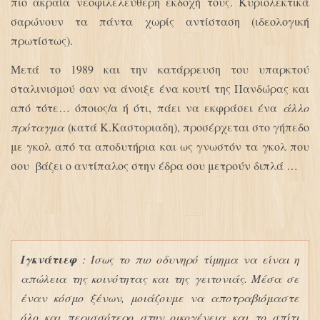
πιο ακραία νεοφιλελεύθερη εκδοχή τους. Κυριολεκτικά
σαρώνουν τα πάντα χωρίς αντίσταση (ιδεολογική
πρωτίστως).
Μετά το 1989 και την κατάρρευση του υπαρκτού
σταλινισμού σαν να άνοιξε ένα κουτί της Πανδώρας και
από τότε… όποιος/α ή ότι, πάει να εκφράσει ένα
άλλο
πρόταγμα
(κατά Κ.Καστοριαδη), προσέρχεται στο γήπεδο
με γκολ από τα αποδυτήρια και ως γνωστόν τα γκολ που
σου βάζει ο αντίπαλος στην έδρα σου μετρούν διπλά …
Ιγκνάτιεφ
: Ίσως το πιο οδυνηρό τίμημα να είναι η
απώλεια της κοινότητας και της γειτονιάς. Μέσα σε
έναν κόσμο ξένων, μοιάζουμε να αποτραβιόμαστε
όλο και περισσότερο στην οικογένεια και το σπίτι