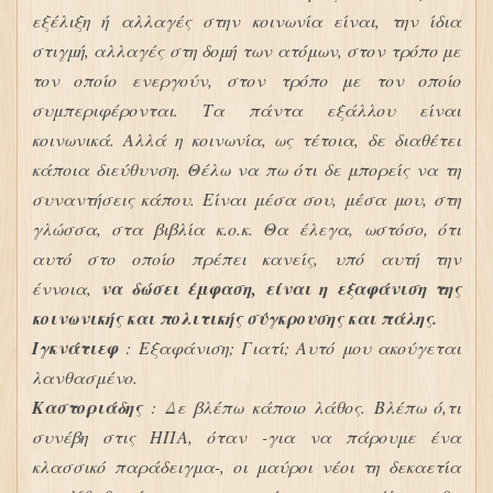
εξέλιξη ή αλλαγές στην κοινωνία είναι, την ίδια
στιγμή, αλλαγές στη δομή των ατόμων, στον τρόπο με
τον οποίο ενεργούν, στον τρόπο με τον οποίο
συμπεριφέρονται. Τα πάντα εξάλλου είναι
κοινωνικά. Αλλά η κοινωνία, ως τέτοια, δε διαθέτει
κάποια διεύθυνση. Θέλω να πω ότι δε μπορείς να τη
συναντήσεις κάπου. Είναι μέσα σου, μέσα μου, στη
γλώσσα, στα βιβλία κ.ο.κ. Θα έλεγα, ωστόσο, ότι
αυτό στο οποίο πρέπει κανείς, υπό αυτή την
έννοια,
να δώσει έμφαση, είναι η εξαφάνιση της
κοινωνικής και πολιτικής σύγκρουσης και πάλης.
Ιγκνάτιεφ
: Εξαφάνιση; Γιατί; Αυτό μου ακούγεται
λανθασμένο.
Καστοριάδης
: Δε βλέπω κάποιο λάθος. Βλέπω ό,τι
συνέβη στις ΗΠΑ, όταν -για να πάρουμε ένα
κλασσικό παράδειγμα-, οι μαύροι νέοι τη δεκαετία