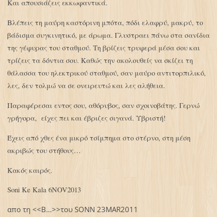
Και απουσιάζεις εκκωφαντικά.
Βλέπεις τη μαύρη καστόρινη μπότα, πόδι ελαφρύ, μακρύ, το
βάδισμα συγκινητικό, με άρωμα. Γλυστραει πάνω στα σανίδια
της γέφυρας του σταθμού. Τη βρίζεις τρυφερά μέσα σου και
τρίζεις τα δόντια σου. Καθώς την ακολουθείς να σκίζει τη
θάλασσα του ηλεκτρικού σταθμού, σαν μαύρο αντιτορπιλικό,
λες, δεν τολμώ να σε ονειρευτώ και λες αλήθεια.
Παραφέρεσαι εντος σου, αθόρυβος, σαν σχοινοβάτης. Γερνώ
γρήγορα, είχες πει και έβριζες σιγανά. Υβριστή!
Έχεις από χθες ένα μικρό τσίμπημα στο στέρνο, στη μέση
ακριβώς του στήθους…
Κακός καιρός.
Soni Ke Kala 6NOV2013
απο τη <<Β...>>του SONN 23MAR2011