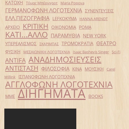
ΚΑΤΟΧΗ
Τόμας Μπέρνχαρτ
Maria Popova
ΓΕΡΜΑΝΟΦΩΝΗ ΛΟΓΟΤΕΧΝΙΑ
ΣΥΝΕΝΤΕΥΞΕΙΣ
ΕΛΛ.ΠΕΖΟΓΡΑΦΙΑ
LEFKOKYMA
HANNA ARENDT
ΚΡΙΤΙΚΗ
ΑΡΧΕΙΟ
ΟΙΚΟΝΟΜΙΑ
ΡΟΜΑ
ΚΑΤΙ...ΑΛΛΟ
ΠΑΡΑΜΥΘΙΑ
NEW YORK
ΘΕΑΤΡΟ
ΤΡΟΜΟΚΡΑΤΙΑ
ΥΠΕΡΕΑΛΙΣΜΟΣ
ΣΚΑΡΙΜΠΑΣ
ΦΥΣΙΚΗ
ΜΕΣΑΙΩΝΙΚΗ ΛΟΓΟΤΕΧΝΙΑ
Isaac Bashevis Singer
Sci-Fi
ΑΝΑΔΗΜΟΣΙΕΥΣΕΙΣ
ANTIFA
ΑΝΤΙΣΤΑΣΗ
ΦΙΛΟΣΟΦΙΑ
ΚΙΝΑ
ΜΟΥΣΙΚΗ
Carel
ΙΣΠΑΝΟΦΩΝΗ ΛΟΓΟΤΕΧΝΙΑ
Willink
ΑΓΓΛΟΦΩΝΗ ΛΟΓΟΤΕΧΝΙΑ
ΔΙΗΓΗΜΑΤΑ
ΜΜΕ
BOOKS