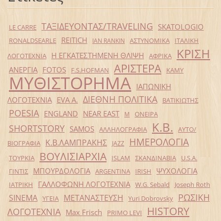
ΤΑΞΙΔΕΥΟΝΤΑΣ/TRAVELING
SKATOLOGIO
LE CARRE
REITICH
RONALDSEARLE
ΑΣΤΥΝΟΜΙΚΑ
ΙΤΑΛΙΚΗ
IAN RANKIN
ΚΡΙΣΗ
Η ΕΓΚΑΤΕΣΤΗΜΕΝΗ ΘΛΙΨΗ
ΛΟΓΟΤΕΧΝΙΑ
ΑΦΡΙΚΑ
ΑΡΙΣΤΕΡΑ
ΑΝΕΡΓΙΑ
FOTOS
F.S.HOFMAN
ΚΑΜΥ
ΜΥΘΙΣΤΟΡΗΜΑ
ΙΑΠΩΝΙΚΗ
ΔΙΕΘΝΗ ΠΟΛΙΤΙΚΑ
ΛΟΓΟΤΕΧΝΙΑ
EVA Α.
ΒΑΤΙΚΙΩΤΗΣ
POESIA
ENGLAND
NEAR EAST
ΟΝΕΙΡΑ
Μ
Κ.Β.
SHORTSTORY
SAMOS
ΑΛΛΗΛΟΓΡΑΦΙΑ
ΑΥΤΟ/
ΗΜΕΡΟΛΟΓΙΑ
Κ.Β.ΛΑΜΠΡΑΚΗΣ
ΒΙΟΓΡΑΦΙΑ
JAZZ
ΒΟΥΛΙΣΙΑΡΧΙΑ
ΤΟΥΡΚΙΑ
ISLAM
ΣΚΑΝΔΙΝΑΒΙΑ
U.S.A.
ΜΠΟΥΡΔΟΛΟΓΙΑ
ΨΥΧΟΛΟΓΙΑ
ΓΙΝΤΙΣ
ARGENTINA
IRISH
ΓΑΛΛΟΦΩΝΗ ΛΟΓΟΤΕΧΝΙΑ
ΙΑΤΡΙΚΗ
W.G. Sebald
Joseph Roth
ΡΩΣΙΚΗ
SINEMA
ΜΕΤΑΝΑΣΤΕΥΣΗ
ΥΓΕΙΑ
Yuri Dobrovsky
HISTORY
ΛΟΓΟΤΕΧΝΙΑ
Max Frisch
PRIMO LEVI