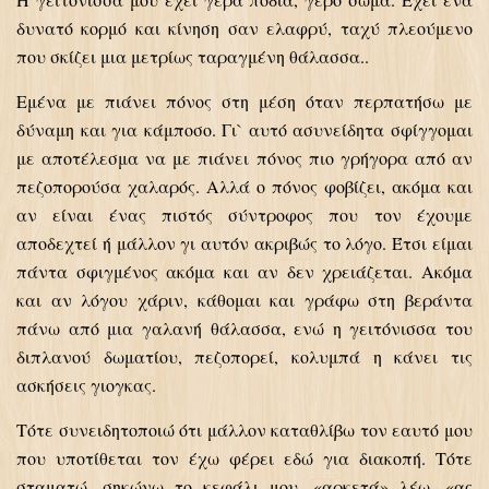
δυνατό κορμό και κίνηση σαν ελαφρύ, ταχύ πλεούμενο
που σκίζει μια μετρίως ταραγμένη θάλασσα..
Εμένα με πιάνει πόνος στη μέση όταν περπατήσω με
δύναμη και για κάμποσο. Γι` αυτό ασυνείδητα σφίγγομαι
με αποτέλεσμα να με πιάνει πόνος πιο γρήγορα από αν
πεζοπορούσα χαλαρός. Αλλά ο πόνος φοβίζει, ακόμα και
αν είναι ένας πιστός σύντροφος που τον έχουμε
αποδεχτεί ή μάλλον γι αυτόν ακριβώς το λόγο. Έτσι είμαι
πάντα σφιγμένος ακόμα και αν δεν χρειάζεται. Ακόμα
και αν λόγου χάριν, κάθομαι και γράφω στη βεράντα
πάνω από μια γαλανή θάλασσα, ενώ η γειτόνισσα του
διπλανού δωματίου, πεζοπορεί, κολυμπά η κάνει τις
ασκήσεις γιογκας.
Τότε συνειδητοποιώ ότι μάλλον καταθλίβω τον εαυτό μου
που υποτίθεται τον έχω φέρει εδώ για διακοπή. Τότε
σταματώ, σηκώνω το κεφάλι μου, «αρκετά» λέω, «ας