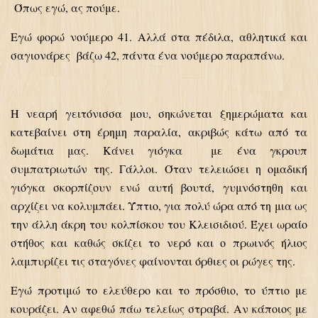
Όπως εγώ, ας πούμε.
Εγώ φορώ νούμερο 41. Αλλά στα πέδιλα, αθλητικά και
σαγιονάρες βάζω 42, πάντα ένα νούμερο παραπάνω.
Η νεαρή γειτόνισσα μου, σηκώνεται ξημερώματα και
κατεβαίνει στη έρημη παραλία, ακριβώς κάτω από τα
δωμάτια μας. Κάνει γιόγκα με ένα γκρουπ
συμπατριωτών της. Γάλλοι. Όταν τελειώσει η ομαδική
γιόγκα σκορπίζουν ενώ αυτή βουτά, γυμνόστηθη και
αρχίζει να κολυμπάει. Ύπτιο, για πολύ ώρα από τη μια ως
την άλλη άκρη του κολπίσκου του Κλεισιδιού. Έχει ωραίο
στήθος και καθώς σκίζει το νερό και ο πρωινός ήλιος
λαμπυρίζει τις σταγόνες φαίνονται όρθιες οι ρώγες της.
Εγώ προτιμώ το ελεύθερο και το πρόσθιο, το ύπτιο με
κουράζει. Αν αφεθώ πάω τελείως στραβά. Αν κάποιος με