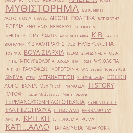
F.S.HOFMAN
ΚΑΜΥ
ΜΥΘΙΣΤΟΡΗΜΑ
ΙΑΠΩΝΙΚΗ
ΔΙΕΘΝΗ ΠΟΛΙΤΙΚΑ
ΛΟΓΟΤΕΧΝΙΑ
EVA Α.
ΒΑΤΙΚΙΩΤΗΣ
POESIA
ENGLAND
NEAR EAST
ΟΝΕΙΡΑ
Μ
Κ.Β.
SHORTSTORY
SAMOS
ΑΛΛΗΛΟΓΡΑΦΙΑ
ΑΥΤΟ/
ΗΜΕΡΟΛΟΓΙΑ
Κ.Β.ΛΑΜΠΡΑΚΗΣ
ΒΙΟΓΡΑΦΙΑ
JAZZ
ΒΟΥΛΙΣΙΑΡΧΙΑ
ΤΟΥΡΚΙΑ
ISLAM
ΣΚΑΝΔΙΝΑΒΙΑ
U.S.A.
ΜΠΟΥΡΔΟΛΟΓΙΑ
ΨΥΧΟΛΟΓΙΑ
ΓΙΝΤΙΣ
ARGENTINA
IRISH
ΓΑΛΛΟΦΩΝΗ ΛΟΓΟΤΕΧΝΙΑ
ΙΑΤΡΙΚΗ
W.G. Sebald
Joseph Roth
ΡΩΣΙΚΗ
SINEMA
ΜΕΤΑΝΑΣΤΕΥΣΗ
ΥΓΕΙΑ
Yuri Dobrovsky
HISTORY
ΛΟΓΟΤΕΧΝΙΑ
Max Frisch
PRIMO LEVI
ΚΑΤΟΧΗ
Τόμας Μπέρνχαρτ
Maria Popova
ΓΕΡΜΑΝΟΦΩΝΗ ΛΟΓΟΤΕΧΝΙΑ
ΣΥΝΕΝΤΕΥΞΕΙΣ
ΕΛΛ.ΠΕΖΟΓΡΑΦΙΑ
LEFKOKYMA
HANNA ARENDT
ΚΡΙΤΙΚΗ
ΑΡΧΕΙΟ
ΟΙΚΟΝΟΜΙΑ
ΡΟΜΑ
ΚΑΤΙ...ΑΛΛΟ
ΠΑΡΑΜΥΘΙΑ
NEW YORK