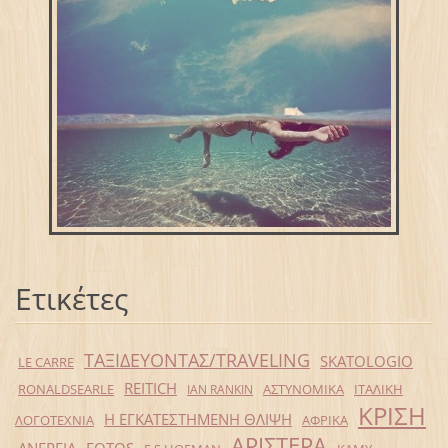
Ετικέτες
ΤΑΞΙΔΕΥΟΝΤΑΣ/TRAVELING
SKATOLOGIO
LE CARRE
REITICH
RONALDSEARLE
ΑΣΤΥΝΟΜΙΚΑ
ΙΤΑΛΙΚΗ
IAN RANKIN
ΚΡΙΣΗ
Η ΕΓΚΑΤΕΣΤΗΜΕΝΗ ΘΛΙΨΗ
ΛΟΓΟΤΕΧΝΙΑ
ΑΦΡΙΚΑ
ΑΡΙΣΤΕΡΑ
ΑΝΕΡΓΙΑ
FOTOS