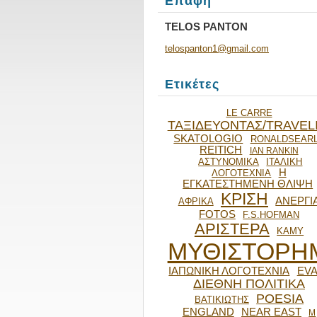
Επαφή
TELOS PANTON
telospan
ton1@gma
il.com
Ετικέτες
LE CARRE
ΤΑΞΙΔΕΥΟΝΤΑΣ/TRAVEL
SKATOLOGIO
RONALDSEAR
REITICH
IAN RANKIN
ΑΣΤΥΝΟΜΙΚΑ
ΙΤΑΛΙΚΗ
Η
ΛΟΓΟΤΕΧΝΙΑ
ΕΓΚΑΤΕΣΤΗΜΕΝΗ ΘΛΙΨΗ
ΚΡΙΣΗ
ΑΝΕΡΓΙ
ΑΦΡΙΚΑ
FOTOS
F.S.HOFMAN
ΑΡΙΣΤΕΡΑ
ΚΑΜΥ
ΜΥΘΙΣΤΟΡΗ
ΙΑΠΩΝΙΚΗ ΛΟΓΟΤΕΧΝΙΑ
EVA
ΔΙΕΘΝΗ ΠΟΛΙΤΙΚΑ
POESIA
ΒΑΤΙΚΙΩΤΗΣ
ENGLAND
NEAR EAST
Μ