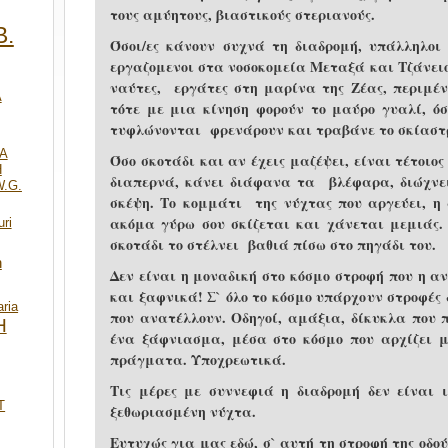
τους αμύητους, βιαστικούς στεριανούς.
Β.
Όσοι/ες κάνουν συχνά τη διαδρομή, υπάλληλοι
εργαζομενοι στα νοσοκομεία Μεταξά και Τζάνειο
ναύτες, εργάτες στη μαρίνα της Ζέας, περιμέν
Α
τότε με μια κίνηση φορούν το μαύρο γυαλί, όσ
τυφλώνονται φρενάρουν και τραβάνε το σκίαστρ
A
Όσο σκοτάδι και αν έχεις μαζέψει, είναι τέτοιος
Η
διαπερνά, κάνει διάφανα τα βλέφαρα, διώχνει
W.G.
σκέψη. Το κομμάτι της νύχτας που αργεύει, η
ακόμα γύρω σου σκίζεται και χάνεται μεμιάς.
uri
σκοτάδι το στέλνει βαθιά πίσω στο πηγάδι του.
h
Δεν είναι η μοναδική στο κόσμο στροφή που η α
και ξαφνικά! Σ` όλο το κόσμο υπάρχουν στροφές
ria
που ανατέλλουν. Οδηγοί, αμάξια, δίκυκλα που 
Η
ένα ξάφνιασμα, μέσα στο κόσμο που αρχίζει 
πράγματα. Υποχρεωτικά.
Τις μέρες με συννεφιά η διαδρομή δεν είναι 
T
ξεθωριασμένη νύχτα.
Ευτυχώς για μας εδώ, σ` αυτή τη στροφή της οδο