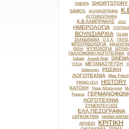
SHORTSTORY
ΟΝΕΙΡΑ
Κ.
SAMOS
ΑΛΛΗΛΟΓΡΑΦΙΑ
ΑΥΤΟ/ΒΙΟΓΡΑΦΙΑ
Κ.Β.ΛΑΜΠΡΑΚΗΣ
JAZZ
ΗΜΕΡΟΛΟΓΙΑ
ΤΟΥΡΚΙ
ΒΟΥΛΙΣΙΑΡΧΙΑ
ISLAM
ΣΚΑΝΔΙΝΑΒΙΑ
U.S.A.
ΓΙΝΤΙΣ
ΜΠΟΥΡΔΟΛΟΓΙΑ
ARGENTIN
ΨΥΧΟΛΟΓΙΑ
IRISH
ΙΑΤΡΙΚ
ΓΑΛΛΟΦΩΝΗ ΛΟΓΟΤΕΧΝΙΑ
SINEMA
Sebald
Joseph Roth
ΜΕΤΑΝΑΣΤΕΥΣΗ
ΥΓΕΙΑ
Y
ΡΩΣΙΚΗ
Dobrovsky
ΛΟΓΟΤΕΧΝΙΑ
Max Frisc
HISTORY
PRIMO LEVI
ΚΑΤΟΧΗ
Τόμας Μπέρνχαρτ
Ma
ΓΕΡΜΑΝΟΦΩΝ
Popova
ΛΟΓΟΤΕΧΝΙΑ
ΣΥΝΕΝΤΕΥΞΕΙΣ
ΕΛΛ.ΠΕΖΟΓΡΑΦΙΑ
LEFKOKYMA
HANNA AREND
ΚΡΙΤΙΚΗ
ΑΡΧΕΙΟ