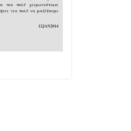
μα πιο πολύ χειμωνιάτικος
φήνει για πολύ να μαζέψουμε
12JAN2014