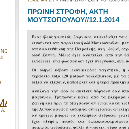
ΤΕΛΟΣ ΠΑΝΤΩΝ
>
ΠΡΩΙΝΗ ΣΤΡΟΦΗ, ΑΚΤΗ ΜΟΥΤΣΟΠΟΥΛΟΥ//
ΠΡΩΙΝΗ ΣΤΡΟΦΗ, ΑΚΤΗ
ΜΟΥΤΣΟΠΟΥΛΟΥ//12.1.2014
Ένας ήλιος χαμηλός, ξαφνικός, αιφνιδιάζει του
κινούνται στη παραλιακή οδό Μουτσοπούλου, με
στην κατεύθυνση της Πειραϊκής, στη δεξιά, στρ
ING
οδού Ζαννή. Μόλις έχει ανατείλει από την θ
LE
εκτοξεύει ένα φως που δεν έχει στεγνώσει, οξύ, σ
Οι οδηγοί κόβουν ενστικτωδώς ταχύτητα, η
τεράστιο τόξο 120 μοιρών τουλάχιστον, με τ
δεξιά να εξέχουν, καθρέφτες και φτερά προκλητι
Α
Ανάλογα την ώρα οι ακτίνες πέφτουν σαν σπαθ
μάγουλου. Τρυπώνουν κάτω από τα βλέφαρα 
ΜΑ
Ζαννή και πριν τη Μαχάονος αν είναι κατά τις 8
της Αιγέος καθώς η κούρμπα συνεχίζεται ανελέητ
 Α.
αν τρέχεις μπορεί να χτυπήσεις άνθρωπο, γιατί
έχει κίνηση, πεζούς και διπλοπαρκαρισμεν
ποικιλία ανθρώπων, φυλές άγνωστες, γύρω από 