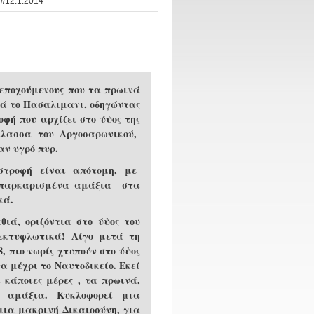
12.1.2014
ς εποχούμενους που τα πρωινά
τά το Πασαλιμανι, οδηγώντας
οφή που αρχίζει στο ύψος της
άλασσα του Αργοσαρωνικού,
αν υγρό πυρ.
 στροφή είναι απότομη, με
α παρκαρισμένα αμάξια στα
κά.
ιά, οριζόντια στο ύψος του
εκτυφλωτικά! Λίγο μετά τη
, πιο νωρίς χτυπούν στο ύψος
α μέχρι το Ναυτοδικείο. Εκεί
 κάποιες μέρες , τα πρωινά,
α αμάξια. Κυκλοφορεί μια
μια μακρινή Δικαιοσύνη, για