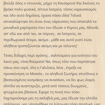
βούιξε όλος ο ντουνιάς, μέχρι τη Καισαρεια! Και Εκείνος το
βρήκε πολύ φυσικό, τέτοια λατρεία, τόσος ναρκισσισμός
και όλο αυτό δημόσια, έχασα πάσα ιδέα! Τελικά
αποκαλύφτηκε ότι είναι ένας νάρκισσος που σπαταλά τα
μοναδικά χαρίσματα που του έδωσε ο Κύριος μας, Αδονάϊ,
απ’ εδώ και από ‘κει, σε πόρνες , σε λεπρούς, σε
περιθωριακά άτομα, ακόμα , μάθε και αυτό γιατί είναι
αλήθεια τραπεζώνεται ακόμη και με τελώνες!
Τόσες διδαχές περί αγάπης , σαλπίσματα για ενότητα του
λαού μας, τόσα θαύματα! Να, όπως τότε που περπάτησε
πάνω στο νερό, όλη η Γαλιλαία, λένε , έτρεξε να
προσκύνηση το Μεσσία , το αληθινό Σωτήρα, επιτέλους ο
βασανισμένος κοσμάκης να ανασάνει, να δει φως ιλαρό,
ελπίδα να αναπτεριζει, μετά από τόσους διωγμούς ,
φτώχεια και βάσανα. Έφερε τη πνοή που τόσο
λαχταρούσαμε μες τη σκλαβιά μας, μας έδωσε την ελπίδα
απλόχερα, μας υποσχέθηκε τη λύτρωση τόσο πειστικά, μας