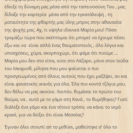
έδειξε τη δύναμη μας μέσα από την ταπεινοσύνη Του , μας
δίδαξε την καρτερία μέσα από την εγκατάλειψη , τη
ματαιότητα της φθαρτής μας ύλης μπρος στην αθανασία
της ψυχής μας. Αχ, τι υψηλα ιδανικά Μαρία μου! Πόσο
τρομάζω τώρα που σκέπτομαι ότι μπορεί να έχουμε πέσει
έξω και να είναι απλά ένας θαυματοποιός , όλο λόγια και
υποσχέσεις, χύμα, σκορποχώρι, ότι φάμε ότι πιούμε …
Μαρία μου δεν στο είπα, ούτε στο Λάζαρο, μόνο στον Ιούδα
του Ισκαριοθ, μίλησα που μου φαίνεται ο πιο
προσγειωμένος από όλους αυτούς που έχει μαζέψει, αν και
είναι φανατικός ικανός για όλα. Έλα πιο κοντά τζόγια μου,
δεν θέλω να μας ακούνε. Λοιπόν, θυμάσαι το πρώτο του
θαύμα, να , αυτό με το γάμο στη Κανά , το θυμήθηκες? Γιατί
διάλεξε ένα γάμο και ένα τέτοιο τρόπο, να κάνει το νερό
κρασί, για να δείξει ότι είναι Μεσσίας?
Έγιναν όλοι στουπί απ το μεθύσι, μαθεύτηκε σ’ όλο το