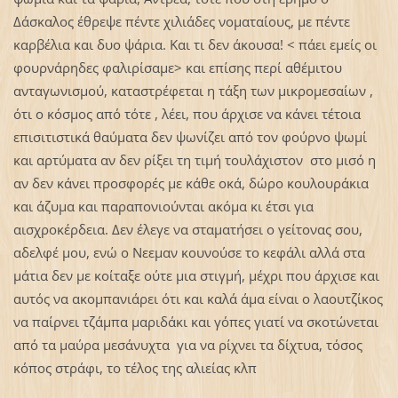
Δάσκαλος έθρεψε πέντε χιλιάδες νοματαίους, με πέντε
καρβέλια και δυο ψάρια. Και τι δεν άκουσα! < πάει εμείς οι
φουρνάρηδες φαλιρίσαμε> και επίσης περί αθέμιτου
ανταγωνισμού, καταστρέφεται η τάξη των μικρομεσαίων ,
ότι ο κόσμος από τότε , λέει, που άρχισε να κάνει τέτοια
επισιτιστικά θαύματα δεν ψωνίζει από τον φούρνο ψωμί
και αρτύματα αν δεν ρίξει τη τιμή τουλάχιστον στο μισό η
αν δεν κάνει προσφορές με κάθε οκά, δώρο κουλουράκια
και άζυμα και παραπονιούνται ακόμα κι έτσι για
αισχροκέρδεια. Δεν έλεγε να σταματήσει ο γείτονας σου,
αδελφέ μου, ενώ ο Νεεμαν κουνούσε το κεφάλι αλλά στα
μάτια δεν με κοίταξε ούτε μια στιγμή, μέχρι που άρχισε και
αυτός να ακομπανιάρει ότι και καλά άμα είναι ο λαουτζίκος
να παίρνει τζάμπα μαριδάκι και γόπες γιατί να σκοτώνεται
από τα μαύρα μεσάνυχτα για να ρίχνει τα δίχτυα, τόσος
κόπος στράφι, το τέλος της αλιείας κλπ