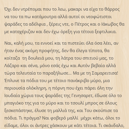
Όχι δεν ντρέπομαι που το λεω, μακαρι να είχα το θάρρος
να του τα πω κατάμουτρα αλλά αυτοί οι νεοφώτιστοι
ψαράδες τα αδέλφια , ξέρεις ντε, ο Πέτρος και ο Ιάκωβος θα
με καταχέριζαν και δεν έχω όρεξη για τέτοια ξεφτιλικια.
Ναι, καλή μου, τα εννοεί και τα πιστεύει όλα όσα λέει, αν
ήταν ένας ακόμη προφήτης, δεν θα έλεγα τίποτα, θα
κοίταζα τη δουλειά μου, τη λάτρα του σπιτιού μας, το
Λάζαρο και σένα, μόνο εσάς έχω και Αυτόν βεβαία αλλά
τώρα τελευταία το παραξήλωσε… Μα με τη Σαμαρειτισα!
Έπλυνε τα πόδια του με τέτοιο πανάκριβο μύρο, μια
περιουσία ολόκληρη, η πόρνη που έχει πάρει όλη την
Ιουδαία χώρια τους ψαράδες της Γενησαρετ, έδωσε όλο το
μπαγιόκο της για το μύρο και το τσουλί μπρος σε όλους
ξεσκεπάστηκε, έλυσε τη μαλλιά της, και Του σκούπισε τα
πόδια. Τι πράγμα? Ναι φοβερό μαλλί μέχρι κάτω, όλοι το
είδαμε, όλοι οι άντρες χάσκουν με κάτι τέτοια. Τι σκάνδαλο,