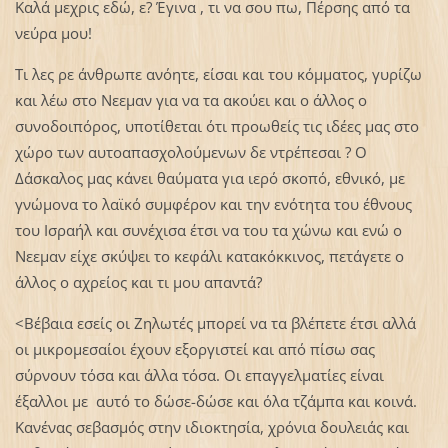
Καλά μεχρις εδώ, ε? Έγινα , τι να σου πω, Πέρσης από τα
νεύρα μου!
Τι λες ρε άνθρωπε ανόητε, είσαι και του κόμματος, γυρίζω
και λέω στο Νεεμαν για να τα ακούει και ο άλλος ο
συνοδοιπόρος, υποτίθεται ότι προωθείς τις ιδέες μας στο
χώρο των αυτοαπασχολούμενων δε ντρέπεσαι ? Ο
Δάσκαλος μας κάνει θαύματα για ιερό σκοπό, εθνικό, με
γνώμονα το λαϊκό συμφέρον και την ενότητα του έθνους
του Ισραήλ και συνέχισα έτσι να του τα χώνω και ενώ ο
Νεεμαν είχε σκύψει το κεφάλι κατακόκκινος, πετάγετε ο
άλλος ο αχρείος και τι μου απαντά?
<Βέβαια εσείς οι Ζηλωτές μπορεί να τα βλέπετε έτσι αλλά
οι μικρομεσαίοι έχουν εξοργιστεί και από πίσω σας
σύρνουν τόσα και άλλα τόσα. Οι επαγγελματίες είναι
έξαλλοι με αυτό το δώσε-δώσε και όλα τζάμπα και κοινά.
Κανένας σεβασμός στην ιδιοκτησία, χρόνια δουλειάς και