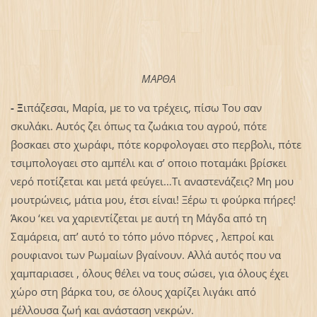
ΜΑΡΘΑ
- Ξ
ιπάζεσαι, Μαρία, με το να τρέχεις, πίσω Του σαν
σκυλάκι. Αυτός ζει όπως τα ζωάκια του αγρού, πότε
βοσκαει στο χωράφι, πότε κορφολογαει στο περβολι, πότε
τσιμπολογαει στο αμπέλι και σ’ οποιο ποταμάκι βρίσκει
νερό ποτίζεται και μετά φεύγει…Τι αναστενάζεις? Μη μου
μουτρώνεις, μάτια μου, έτσι είναι! Ξέρω τι φούρκα πήρες!
Άκου ‘κει να χαριεντίζεται με αυτή τη Μάγδα από τη
Σαμάρεια, απ’ αυτό το τόπο μόνο πόρνες , λεπροί και
ρουφιανοι των Ρωμαίων βγαίνουν. Αλλά αυτός που να
χαμπαριασει , όλους θέλει να τους σώσει, για όλους έχει
χώρο στη βάρκα του, σε όλους χαρίζει λιγάκι από
μέλλουσα ζωή και ανάσταση νεκρών.