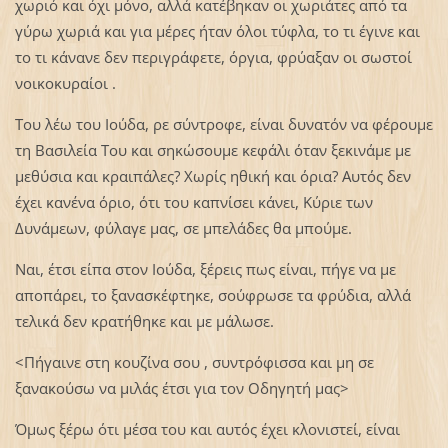
χωριό και όχι μόνο, αλλά κατέβηκαν οι χωριάτες από τα
γύρω χωριά και για μέρες ήταν όλοι τύφλα, το τι έγινε και
το τι κάνανε δεν περιγράφετε, όργια, φρύαξαν οι σωστοί
νοικοκυραίοι .
Του λέω του Ιούδα, ρε σύντροφε, είναι δυνατόν να φέρουμε
τη Βασιλεία Του και σηκώσουμε κεφάλι όταν ξεκινάμε με
μεθύσια και κραιπάλες? Χωρίς ηθική και όρια? Αυτός δεν
έχει κανένα όριο, ότι του καπνίσει κάνει, Κύριε των
Δυνάμεων, φύλαγε μας, σε μπελάδες θα μπούμε.
Ναι, έτσι είπα στον Ιούδα, ξέρεις πως είναι, πήγε να με
αποπάρει, το ξανασκέφτηκε, σούφρωσε τα φρύδια, αλλά
τελικά δεν κρατήθηκε και με μάλωσε.
<Πήγαινε στη κουζίνα σου , συντρόφισσα και μη σε
ξανακούσω να μιλάς έτσι για τον Οδηγητή μας>
Όμως ξέρω ότι μέσα του και αυτός έχει κλονιστεί, είναι