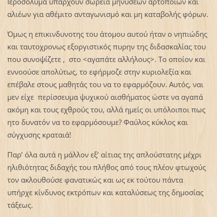
Ιεροσόλυμα υπάρχουν σωρεία μηνύσεων αρτοποιών και
αλιέων για αθέμιτο ανταγωνισμό και μη καταβολής φόρων.
Όμως η επικινδυνοτης του άτομου αυτού ήταν ο νηπιώδης
και ταυτοχρονως εξοργιστικός πυρην της διδασκαλίας του
που συνοψίζετε , στο <αγαπάτε αλλήλους>. Το οποίον και
εννοούσε απολύτως, το εφήρμοζε στην κυριολεξία και
επέβαλε στους μαθητάς του να το εφαρμόζουν. Αυτός, ναι
μεν είχε περίσσευμα ψυχικού αισθήματος ώστε να αγαπά
ακόμη και τους εχθρούς του, αλλά ημείς οι υπόλοιποι πως
ητο δυνατόν να το εφαρμόσουμε? Φαύλος κύκλος και
σύγχυσης κραταιά!
Παρ’ όλα αυτά η μάλλον εξ’ αίτιας της απλούστατης μέχρι
ηλιθιότητας διδαχής του πλήθος από τους πλέον φτωχούς
τον ακλουθούσε φανατικώς και ως εκ τούτου πάντα
υπήρχε κίνδυνος εκτρόπων και καταλύσεως της δημοσίας
τάξεως.