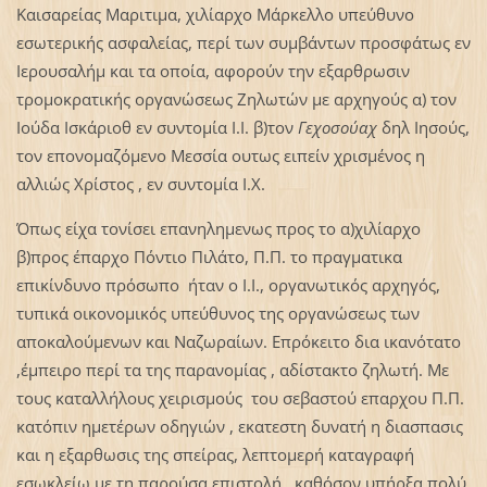
Καισαρείας Μαριτιμα, χιλίαρχο Μάρκελλο υπεύθυνο
εσωτερικής ασφαλείας, περί των συμβάντων προσφάτως εν
Ιερουσαλήμ και τα οποία, αφορούν την εξαρθρωσιν
τρομοκρατικής οργανώσεως Ζηλωτών με αρχηγούς α) τον
Ιούδα Ισκάριοθ εν συντομία Ι.Ι. β)τον
Γεχοσούαχ
δηλ Ιησούς,
τον επονομαζόμενο Μεσσία ουτως ειπείν χρισμένος η
αλλιώς Χρίστος , εν συντομία Ι.Χ.
Όπως είχα τονίσει επανηλημενως προς το α)χιλίαρχο
β)προς έπαρχο Πόντιο Πιλάτο, Π.Π. το πραγματικα
επικίνδυνο πρόσωπο ήταν ο Ι.Ι., οργανωτικός αρχηγός,
τυπικά οικονομικός υπεύθυνος της οργανώσεως των
αποκαλούμενων και Ναζωραίων. Επρόκειτο δια ικανότατο
,έμπειρο περί τα της παρανομίας , αδίστακτο ζηλωτή. Με
τους καταλλήλους χειρισμούς του σεβαστού επαρχου Π.Π.
κατόπιν ημετέρων οδηγιών , εκατεστη δυνατή η διασπασις
και η εξαρθωσις της σπείρας, λεπτομερή καταγραφή
εσωκλείω με τη παρούσα επιστολή , καθόσον υπήρξα πολύ