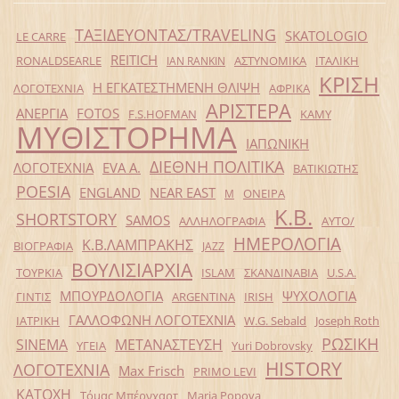
ΤΑΞΙΔΕΥΟΝΤΑΣ/TRAVELING
SKATOLOGIO
LE CARRE
REITICH
RONALDSEARLE
ΑΣΤΥΝΟΜΙΚΑ
ΙΤΑΛΙΚΗ
IAN RANKIN
ΚΡΙΣΗ
Η ΕΓΚΑΤΕΣΤΗΜΕΝΗ ΘΛΙΨΗ
ΛΟΓΟΤΕΧΝΙΑ
ΑΦΡΙΚΑ
ΑΡΙΣΤΕΡΑ
ΑΝΕΡΓΙΑ
FOTOS
F.S.HOFMAN
ΚΑΜΥ
ΜΥΘΙΣΤΟΡΗΜΑ
ΙΑΠΩΝΙΚΗ
ΔΙΕΘΝΗ ΠΟΛΙΤΙΚΑ
ΛΟΓΟΤΕΧΝΙΑ
EVA Α.
ΒΑΤΙΚΙΩΤΗΣ
POESIA
ENGLAND
NEAR EAST
ΟΝΕΙΡΑ
Μ
Κ.Β.
SHORTSTORY
SAMOS
ΑΛΛΗΛΟΓΡΑΦΙΑ
ΑΥΤΟ/
ΗΜΕΡΟΛΟΓΙΑ
Κ.Β.ΛΑΜΠΡΑΚΗΣ
ΒΙΟΓΡΑΦΙΑ
JAZZ
ΒΟΥΛΙΣΙΑΡΧΙΑ
ΤΟΥΡΚΙΑ
ISLAM
ΣΚΑΝΔΙΝΑΒΙΑ
U.S.A.
ΜΠΟΥΡΔΟΛΟΓΙΑ
ΨΥΧΟΛΟΓΙΑ
ΓΙΝΤΙΣ
ARGENTINA
IRISH
ΓΑΛΛΟΦΩΝΗ ΛΟΓΟΤΕΧΝΙΑ
ΙΑΤΡΙΚΗ
W.G. Sebald
Joseph Roth
ΡΩΣΙΚΗ
SINEMA
ΜΕΤΑΝΑΣΤΕΥΣΗ
ΥΓΕΙΑ
Yuri Dobrovsky
HISTORY
ΛΟΓΟΤΕΧΝΙΑ
Max Frisch
PRIMO LEVI
ΚΑΤΟΧΗ
Τόμας Μπέρνχαρτ
Maria Popova