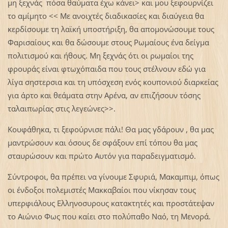
μη ξεχνάς πόσα θαύματα έχω κάνει> και μου ξεφουρνίζει
το αμίμητο << Με ανοιχτές διαδικασίες και διαύγεια θα
κερδίσουμε τη λαϊκή υποστήριξη, θα απομονώσουμε τους
Φαρισαίους και θα δώσουμε στους Ρωμαίους ένα δείγμα
πολιτισμού και ήθους. Μη ξεχνάς ότι οι ρωμαίοι της
φρουράς είναι φτωχόπαιδα που τους στέλνουν εδώ για
λίγα σηστερσια και τη υπόσχεση ενός κουπονιού διαρκείας
για άρτο και θεάματα στην Αρένα, αν επιζήσουν τόσης
ταλαιπωρίας στις λεγεώνες>>.
Κουφάθηκα, τι ξεφούρνισε πάλι! Θα μας γδάρουν , θα μας
μαντρώσουν και όσους δε σφάξουν επί τόπου θα μας
σταυρώσουν και πρώτο Αυτόν για παραδειγματισμό.
Σύντροφοι, θα πρέπει να γίνουμε Σφυριά, Μακαμπιμ, όπως
οι ένδοξοι πολεμιστές Μακκαβαίοι που νίκησαν τους
υπερφιάλους Ελληνοσυρους κατακτητές και προστάτεψαν
το Αιώνιο Φως που καίει στο πολύπαθο Ναό, τη Μενορά.