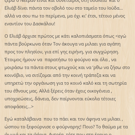
Ελιάβ δίνει πάντα τον οβολό του στο ταμείο του Ιούδα…
αλλά να σου πω το περίμενα, μα όχι κι’ έτσι, τέτοιο μένος
εναντίον του Δασκάλου!
Ο Ελιάβ άρχισε πρώτος με κάτι καλοπιάσματα όπως <εγώ
πάντα βούρκωνα όταν Τον άκουγα να μιλαει για αγάπη
προς τον πλησίον, για επί γης ειρήνη, για συγχώρηση.
Έτοιμος ήμουν να παρατήσω το φούρνο και όλα , να
μοιράσω τα πάντα στους φτωχούς και να ‘ρθω να ζήσω στο
κοινόβιο, να σιτίζομαι από την κοινή τράπεζα και να
υπηρετώ την οργάνωση για το κοινό καλό και τη σωτηρία
του έθνους μας. Αλλά ξέρεις όταν έχεις οικογένεια ,
υποχρεώσεις, δάνεια, δεν παίρνονται εύκολα τέτοιες
αποφάσεις…>
Εγώ καταλάβαινα που το πάει και τον άφηνα να μιλαει ,
ώσπου το ξεφούρνισε ο φούρναρης! Ποιο? Το θαύμα με τα
ψωμιά και τα ψάρια, Αντρέα, τότε που στη έρημο ο