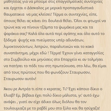
μαθητείας για να μπούμε στις επαγγελματικές συντεχνίες
και έρχεται ο Δάσκαλος με μερικά προπαγανδιστικά
θαυματακια να μας κλείσει! Τέρμα οι συντεχνίες, είπε,
όποιος θέλει ας κάνει ότι δουλειά θέλει. Όλοι οι φτωχοί να
τρώνε και να πίνουν τζάμπα τα ψωμάκια μας και τα
ψαράκια σας? Καλά όλα αυτά περί αγάπης και όλο αυτό το
ξόδεμα ψυχής και πνεύματος υπέρ αδυνάτων,
λιμοκτονούντων, λεπρών, παραλυτικών και το κακό
συναπάντημα, μέχρι εδώ ! Τέρμα! Έχουν γίνει καταγγελίες
στο Συμβούλιο και μηνύσεις στο Επαρχείο κι αν τολμήσει
να πατήσει το πόδι του στη πρωτεύουσα, στο λέω, θα είμαι
από τους πρώτους που θα φωνάζουν Σταυρωσον,
Σταυρωσον αυτόν!
Άκου ρε Αντρέα τι είπε ο κερατας. Τι? Έχει κάποιο δίκιο ο
Ελιαβ? Εμ, βέβαια έχει πολύ δίκιο μάλιστα, γι’ αυτό έχω
ανάψει , γιατί αν είχε άδικο όλως διόλου θα τον
τουλουμιαζα με το ραβδί μου στο ξύλο και θα ησύχαζα!