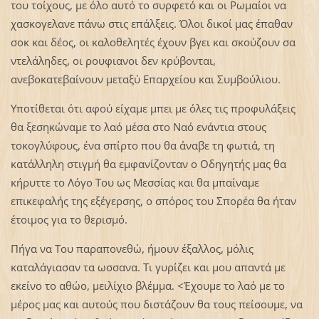
του τοίχους, με όλο αυτό το συρφετό και οι Ρωμαίοι να
χασκογελανε πάνω στις επάλξεις. Όλοι δικοί μας έπαθαν
σοκ και δέος, οι καλοθελητές έχουν βγει και σκούζουν σα
ντελάληδες, οι ρουφιανοι δεν κρύβονται,
ανεβοκατεβαίνουν μεταξύ Επαρχείου και Συμβούλιου.
Υποτίθεται ότι αφού είχαμε μπει με όλες τις προφυλάξεις
θα ξεσηκώναμε το λαό μέσα στο Ναό ενάντια στους
τοκογλύφους, ένα σπίρτο που θα άναβε τη φωτιά, τη
κατάλληλη στιγμή θα εμφανίζονταν ο Οδηγητής μας θα
κήρυττε το Λόγο Του ως Μεσσίας και θα μπαίναμε
επικεφαλής της εξέγερσης, ο σπόρος του Σπορέα θα ήταν
έτοιμος για το θερισμό.
Πήγα να Του παραπονεθώ, ήμουν έξαλλος, μόλις
καταλάγιασαν τα ωσσανα. Τι γυρίζει και μου απαντά με
εκείνο το αθώο, μειλίχιο βλέμμα. <Έχουμε το λαό με το
μέρος μας και αυτούς που διστάζουν θα τους πείσουμε, να