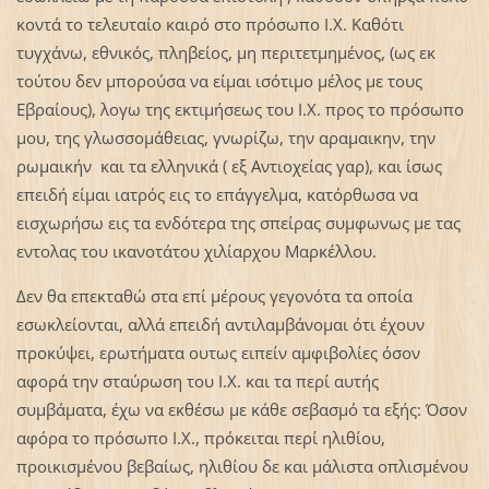
κοντά το τελευταίο καιρό στο πρόσωπο Ι.Χ. Καθότι
τυγχάνω, εθνικός, πληβείος, μη περιτετμημένος, (ως εκ
τούτου δεν μπορούσα να είμαι ισότιμο μέλος με τους
Εβραίους), λογω της εκτιμήσεως του Ι.Χ. προς το πρόσωπο
μου, της γλωσσομάθειας, γνωρίζω, την αραμαικην, την
ρωμαικήν και τα ελληνικά ( εξ Αντιοχείας γαρ), και ίσως
επειδή είμαι ιατρός εις το επάγγελμα, κατόρθωσα να
εισχωρήσω εις τα ενδότερα της σπείρας συμφωνως με τας
εντολας του ικανοτάτου χιλίαρχου Μαρκέλλου.
Δεν θα επεκταθώ στα επί μέρους γεγονότα τα οποία
εσωκλείονται, αλλά επειδή αντιλαμβάνομαι ότι έχουν
προκύψει, ερωτήματα ουτως ειπείν αμφιβολίες όσον
αφορά την σταύρωση του Ι.Χ. και τα περί αυτής
συμβάματα, έχω να εκθέσω με κάθε σεβασμό τα εξής: Όσον
αφόρα το πρόσωπο Ι.Χ., πρόκειται περί ηλιθίου,
προικισμένου βεβαίως, ηλιθίου δε και μάλιστα οπλισμένου