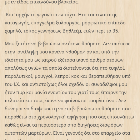
με εν είδος επικινδύνου βλακείας.
Κατ’ αρχήν τα γεγονότα εν τάχει. Ητο ταπεινοτατης
καταγωγής, επάγγελμα ξυλουργός, μορφωτικό επίπεδο
χαμηλό, τόπος γεννήσεως Βηθλεέμ, ετών περί τα 35.
Μου ζητάτε να βεβαιώσω αν έκανε θαύματα. Δεν υπέπεσε
στην αντίληψη μου κανένα <θαύμα> αν και υπό την
ιδιότητα μου ως ιατρού εξέτασα ικανό αριθμό ατόμων
απολύτως υγιών τα οποία διατείνονται ότι ητο τυφλοί,
παραλυτικοί, μουγγοί, λεπροί κοκ και θεραπευθήκαν υπό
του Ι.Χ. και αντιστοίχως όλοι σχεδόν οι συνάδελφοι μου
ήταν πυρ και μανία εναντίον του γιατί τους έπαιρνε την
πελατεία και τους έκανε να φαίνονται τσαρλατάνοι. Δεν
δύναμαι να διαψεύσω η να επιβεβαιώσω τα θαύματα που
παραθέτω στο χρονολογική αφήγηση που σας επισυνάπτω
καθώς είναι τα περισσότερα από διηγήσεις διαφόρων
αυτοπτών μαρτύρων. Είναι γεγονός ότι στο επαρχείο στα