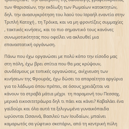
των Φαρισαίων, την εκδίωξη των Ρωμαίων κατακτητών,
δηλ. την ανασυγκρότηση του λαού του Ισραήλ εναντία στην
Τριπλή Κατοχή , τη Τρόικα, και να μη φροντίζεις συμμαχίες
, τακτικές κινήσεις, και το πιο σημαντικό τους κανόνες
συνωμοτικότητας που οφείλει να ακλουθεί μια
επαναστατική οργάνωση.
Πάνω που έχω οργανώσει με πολύ κόπο την είσοδο μας
στη πόλη, έχω βρει σπίτια που θα μας κρύψουν,
συνδέσμους με τοπικές οργανώσεις, ανίχνευση των
κινήσεων της Φρουράς, έχω δώσει τα απαραίτητα αργύρια
για το λάδωμα όπου πρέπει, σε όσους χρειάζεται να
κάνουν τα στραβά μάτια μέχρι τη παραμονή του Πεσσαχ,
μερικά εικοσιτετράωρα δηλ τι πάει και κάνει? Καβαλάει ένα
γαϊδούρι και όλα αυτά τα ξελιγωμένα γυναικόπαιδα
ωρύονται Ωσαννά, Βασιλεύ των Ιουδαίων, μπαίνει
καμαρωτός σα γύφτικο σκεπάρνι, από τη κεντρική πύλη