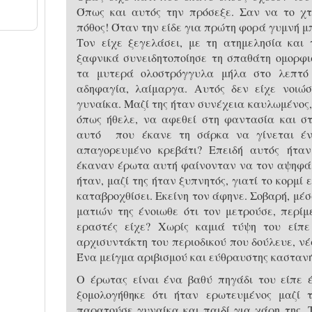
Όπως και αυτός την πρόσεξε. Σαν να το χτ
πόθος! Όταν την είδε για πρώτη φορά γυμνή μ
Τον είχε ξεγελάσει, με τη ατημελησία και 
ξαφνικά συνειδητοποίησε τη σπαθάτη ομορφι
τα μυτερά ολοστρόγγυλα μήλα στο λεπτό
αδηφαγία, λαίμαργα. Αυτός δεν είχε νοιώσ
γυναίκα. Μαζί της ήταν συνέχεια καυλωμένος,
όπως ήθελε, να αφεθεί στη φαντασία και σ
αυτό που έκανε τη σάρκα να γίνεται έν
απαγορευμένο κρεβάτι? Επειδή αυτός ήτα
έκαναν έρωτα αυτή φαίνονταν να τον αψηφά, 
ήταν, μαζί της ήταν ξυπνητός, γιατί το κορμί 
καταβροχθίσει. Εκείνη τον άφηνε. Σοβαρή, μέ
ματιών της ένοιωθε ότι τον μετρούσε, περίμ
εραστές είχε? Χωρίς καμιά τύψη του είπε 
αρχισυντάκτη του περιοδικού που δούλευε, νέ
Ένα μείγμα αριβισμού και εύθραυστης καστανή
Ο έρωτας είναι ένα βαθύ πηγάδι του είπε 
ξομολογήθηκε ότι ήταν ερωτευμένος μαζί 
παρατούσε γυναίκα και παιδί για χάρη της. 