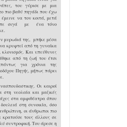
γάπες, του γύρισε με μια
ο πιο βαθύ πηγάδι που έχω
 έμεινε να τον κοιτά, μετά
 είπε σιγά με ένα τόνο
κε.
ν μυρωδιά της, μπήκε μέσα
 να κρυφτεί από τη γυναίκα
, κλονισμός. Και υπεύθυνες
άθηκε από τη ζωή του έτσι
 πάντως για χρόνια της
ωοδόχου Πηγής, μήπως πάρει
ε.
ασπουδαστικης. Οι καιροί
α στη νεολαία και μαζικές
μάχες στα αμφιθέατρα όπου
δουλειά στη συνοικία, όσο
ανθρώπινη, οι άνθρωποι πιο
α κρατούσε τους άλλους σε
ολύ συντροφική. Του άρεσε η