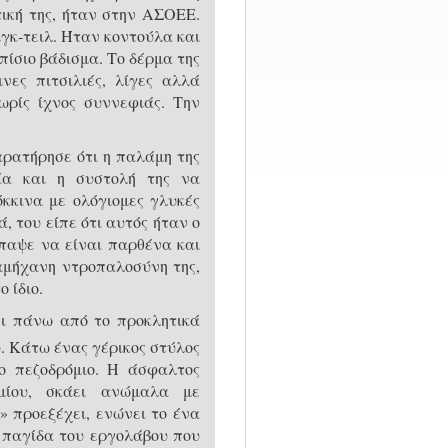
ική της, ήταν στην ΑΣΟΕΕ.
ιγκ-τειλ. Ήταν κοντούλα και
πίσιο βάδισμα. Το δέρμα της
νες πιτσιλιές, λίγες αλλά
ωρίς ίχνος συννεφιάς. Την
ρατήρησε ότι η παλάμη της
ία και η συστολή της να
όκκινα με ολόγιομες γλυκές
, του είπε ότι αυτός ήταν ο
παψε να είναι παρθένα και
 αμήχανη ντροπαλοσύνη της,
ο ίδιο.
ι πάνω από το προκλητικά
 Κάτω ένας γέρικος στύλος
ο πεζοδρόμιο. Η άσφαλτος
μίου, σκάει ανώμαλα με
 προεξέχει, ενώνει το ένα
, παγίδα του εργολάβου που