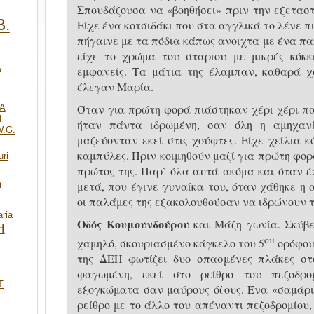
Σπουδάζουσα να «βοηθήσει» πριν την εξεταστ
Β.
Είχε ένα κοτσιδάκι που στα αγγλικά το λένε π
πήγαινε με τα πόδια κάπως ανοιχτα με ένα πα
είχε το χρώμα του σταριου με μικρές κόκκι
Α
εμφανείς. Τα μάτια της έλαμπαν, καθαρά χ
έλεγαν Μαρία.
Όταν για πρώτη φορά πιάστηκαν χέρι χέρι πα
A
Η
ήταν πάντα ιδρωμένη, σαν όλη η αμηχαν
W.G.
μαζεύονταν εκεί στις χούφτες. Είχε χείλια κ
καμπύλες. Πριν κοιμηθούν μαζί για πρώτη φορά
uri
πρώτος της. Παρ` όλα αυτά ακόμα και όταν έ
h
μετά, που έγινε γυναίκα του, όταν χάθηκε η
οι παλάμες της εξακολουθούσαν να ιδρώνουν τ
ria
Οδός Κουμουνδούρου
και Μάζη γωνία. Σκύβε
Η
ου
χαμηλό, σκουριασμένο κάγκελο του 5
ορόφου.
της ΔΕΗ φωτίζει δυο σπασμένες πλάκες στ
φαγωμένη, εκεί στο ρείθρο του πεζοδρο
T
εξογκώματα σαν μαύρους όζους. Ένα «σαμάρι»
ρείθρο με το άλλο του απέναντι πεζοδρομίου