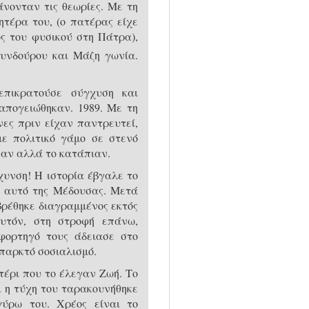
νονταν τις θεωρίες. Με τη
τέρα του, (ο πατέρας είχε
ς του φυσικού στη Πάτρα),
υνδούρου και Μάζη γωνία.
πικρατούσε σύγχυση και
απογειώθηκαν. 1989. Με τη
νες πριν είχαν παντρευτεί,
με πολιτικό γάμο σε στενό
σαν αλλά το κατάπιαν.
υνση! Η ιστορία έβγαλε το
, αυτό της Μέδουσας. Μετά
 βρέθηκε διαγραμμένος εκτός
υτόν, στη στροφή επάνω,
φορτηγό τους άδειασε στο
παρκτό σοσιαλισμό.
έρι που το έλεγαν Ζωή. Το
 η τύχη του ταρακουνήθηκε
γύρω του. Χρέος είναι το