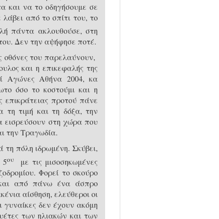
α και να το οδηγήσουμε σε
 λάβει από το σπίτι του, το
λή πάντα ακλουθούσε, στη
του. Δεν την αψήφησε ποτέ.
ις οθόνες του παρελαύνουν,
υλος και η επικεφαλής της
οί Αγώνες Αθήνα 2004, κα
το όσο το κοστούμι και η
ς επικράτειας προτού πάνε
 τη τιμή και τη δόξα, την
α εισρεύσουν στη χώρα που
ι την Τραγωδία.
ά τη πόλη ιδρωμένη. Σκύβει,
ου
 5
με τις μισοσηκωμένες
οδρομίου. Φορεί το σκούρο
 και από πάνω ένα άσπρο
ένια αίσθηση, ελεύθεροι οι
ι γυναίκες δεν έχουν ακόμη
ουέτες των ηλιακών και των