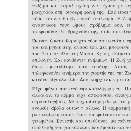
πνίξιμο και καμιά σχέση δεν έχουν με α
βραχνάδα στη σίγουρη φωνή της. Εσύ είσαι τ
πέσει και δεν θα βγω ποτέ, απάντησε. Η Ζωή
ανασήκωσε τους ώμους, πρόβλημα σου,
τρυφεράδας στη βραχνάδα της, έτσι του φάνη
Έκαναν έρωτα όλη νύχτα τόσο που κατάπιε τη
του και βγήκε στην ανάσα του. Δεν μπορούσε
του. Τα είπε όλα στη Μαρία. Κρίση, κλάματα
επιλογές. Και κουβέντες ενήλικων. Η Ζωή χ
όπως εμφανίστηκε σαν κομήτης. Αυτός
τηλεφωνούσε ανήμερα της γιορτής της, της Ζ
κανένα ψίχουλο πίσω. Δεν υπήρχαν κινητά τότ
Είχε φύγει
πια από την καθοδήγηση της Παν
άλλαζαν, το κόμμα είχε αποφασίσει άνοιγμ
στρατολογήσεις. Με ευχαρίστηση άφησε τις 
ένοιωθε άβολα ουτως η άλλως. Η κομματική 
ρουτινιάρικη και αν ήταν του φαίνονταν πιο 
γειωμένοι. Συνεπής και υπεύθυνος, μα πάντ
απόσταση που για κάποιους δεν έμοιαζε και π