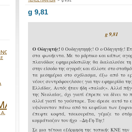
ΤΕΛΟΣ ΠΑΝΤΩΝ
>
g 9,81
g 9,81
g 9,81
Ο Οδηγητής!
0 Οοδηγητηηής! Ο ο Οδηγητής! Έτ
ING
στα φωνήεντα. Με το μόρτικο και κάπως αγορ
LE
πλανόδιος εφημεριδοπώλης θα διαλαλούσε τη
στην είσοδο της αγοράς και άλλοτε στο σταθμ
τα μεσημέρια στο σχόλασμα, έξω από το ερ
νέους συντρόφους/ισσες για την εφημερίδα τη
Α
Ελλάδας. Αυτός ήταν ήδη «παλιός». Αλλά πήγ
της Νεολαίας, όχι γιατί έπρεπε να δίνει το
αλλά γιατί το γούσταρε. Του άρεσε αυτό το ε
ΜΑ
υψώνονταν πάνω από τα κεφάλια των ξαφνι
 Α.
έπεφτε κοφτά, τσεκουράτα, γέμιζε το στό
κομμάτιαζαν τον ήχο –Δη-Γη-Της!
Σε μια τέτοια εξόρμηση της τοπικής ΚΝΕ την 