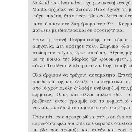
δουλειά να είναι κάπως χειρωνακτική απεχθά
Μαρία άρχισαν να συζούν. Όταν έχασε τη μη
φύγει πρώτος όταν ήταν ήδη στο δεύτερο έτο
ου
μετακόμισαν στο διαμέρισμα του 5
, Κουμο
Δούλευε με ιδιαίτερα και σε φροντιστήρια.
Ήταν η εποχή Γκορμπατσόφ, στο κόμμα ε
αμηχανία. Δεν κράτησε πολύ. Ξαφνικά, όλα 
πτώση του τείχους έγινε πατέρας. Λίγους μή
με τη κοιλιά της Μαρίας ήδη φουσκωμένη, 
κύκλο. Τα σόγια ιδιαίτερα τα δικά της στράβω
Όλα άρχισαν να τρέχουν ασταμάτητα. Επιτάχ
προσωπείο της και έδειξε το πραγματικό της
από 16 χρόνια, όλη δηλαδή η ενήλικη ζωή του,
κόμματος. Όπως και άλλοι πολλοί σαν α
βρέθηκαν εκτός γραμμής και το κομματικό 
χαντάκι που έπεσαν τα μπάζα από το πρώην υ
Ήταν τότε που προσγειώθηκε πάνω σε ένα αστ
καρυδότσουφλο που πάντα θεωρούσε ότι είναι
με βία που τρόμαξε και αυτόν και τους 