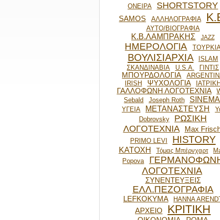
SHORTSTORY
ΟΝΕΙΡΑ
Κ.
SAMOS
ΑΛΛΗΛΟΓΡΑΦΙΑ
ΑΥΤΟ/ΒΙΟΓΡΑΦΙΑ
Κ.Β.ΛΑΜΠΡΑΚΗΣ
JAZZ
ΗΜΕΡΟΛΟΓΙΑ
ΤΟΥΡΚΙ
ΒΟΥΛΙΣΙΑΡΧΙΑ
ISLAM
ΣΚΑΝΔΙΝΑΒΙΑ
U.S.A.
ΓΙΝΤΙΣ
ΜΠΟΥΡΔΟΛΟΓΙΑ
ARGENTIN
ΨΥΧΟΛΟΓΙΑ
IRISH
ΙΑΤΡΙΚ
ΓΑΛΛΟΦΩΝΗ ΛΟΓΟΤΕΧΝΙΑ
SINEMA
Sebald
Joseph Roth
ΜΕΤΑΝΑΣΤΕΥΣΗ
ΥΓΕΙΑ
Y
ΡΩΣΙΚΗ
Dobrovsky
ΛΟΓΟΤΕΧΝΙΑ
Max Frisc
HISTORY
PRIMO LEVI
ΚΑΤΟΧΗ
Τόμας Μπέρνχαρτ
Ma
ΓΕΡΜΑΝΟΦΩΝ
Popova
ΛΟΓΟΤΕΧΝΙΑ
ΣΥΝΕΝΤΕΥΞΕΙΣ
ΕΛΛ.ΠΕΖΟΓΡΑΦΙΑ
LEFKOKYMA
HANNA AREND
ΚΡΙΤΙΚΗ
ΑΡΧΕΙΟ