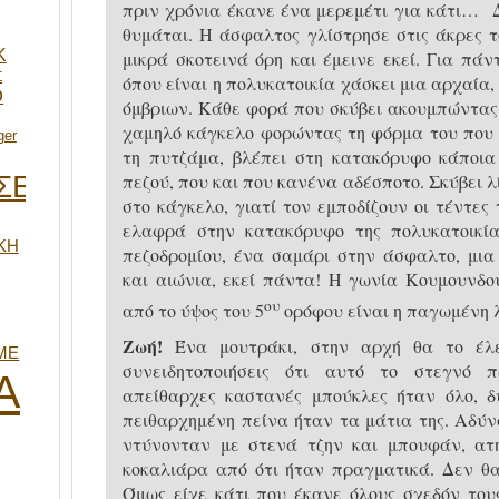
πριν χρόνια έκανε ένα μερεμέτι για κάτι… Δ
θυμάται. Η άσφαλτος γλίστρησε στις άκρες 
K
μικρά σκοτεινά όρη και έμεινε εκεί. Για πά
Σ
όπου είναι η πολυκατοικία χάσκει μια αρχαία
Ο
όμβριων. Κάθε φορά που σκύβει ακουμπώντας
χαμηλό κάγκελο φορώντας τη φόρμα του που 
ger
τη πυτζάμα, βλέπει στη κατακόρυφο κάποια
ΣΕΙΣ
πεζού, που και που κανένα αδέσποτο. Σκύβει 
στο κάγκελο, γιατί τον εμποδίζουν οι τέντε
ελαφρά στην κατακόρυφο της πολυκατοικί
ΚΗ
πεζοδρομίου, ένα σαμάρι στην άσφαλτο, μι
και αιώνια, εκεί πάντα! Η γωνία Κουμουνδ
ου
από το ύψος του 5
ορόφου είναι η παγωμένη 
Ζωή!
Ένα μουτράκι, στην αρχή θα το έλεγ
ΜΕ
συνειδητοποιήσεις ότι αυτό το στεγνό 
Α
απείθαρχες καστανές μπούκλες ήταν όλο, δ
πειθαρχημένη πείνα ήταν τα μάτια της. Αδύν
ντύνονταν με στενά τζην και μπουφάν, ατη
κοκαλιάρα από ότι ήταν πραγματικά. Δεν θα
Όμως είχε κάτι που έκανε όλους σχεδόν του