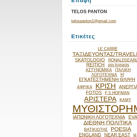
Επαφή
TELOS PANTON
telospan
ton1@gma
il.com
Ετικέτες
LE CARRE
ΤΑΞΙΔΕΥΟΝΤΑΣ/TRAVEL
SKATOLOGIO
RONALDSEAR
REITICH
IAN RANKIN
ΑΣΤΥΝΟΜΙΚΑ
ΙΤΑΛΙΚΗ
Η
ΛΟΓΟΤΕΧΝΙΑ
ΕΓΚΑΤΕΣΤΗΜΕΝΗ ΘΛΙΨΗ
ΚΡΙΣΗ
ΑΝΕΡΓΙ
ΑΦΡΙΚΑ
FOTOS
F.S.HOFMAN
ΑΡΙΣΤΕΡΑ
ΚΑΜΥ
ΜΥΘΙΣΤΟΡΗ
ΙΑΠΩΝΙΚΗ ΛΟΓΟΤΕΧΝΙΑ
EVA
ΔΙΕΘΝΗ ΠΟΛΙΤΙΚΑ
POESIA
ΒΑΤΙΚΙΩΤΗΣ
ENGLAND
NEAR EAST
Μ