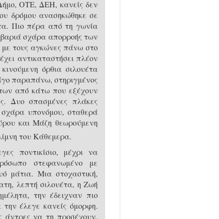
ήμο, ΟΤΕ, ΔΕΗ, κανείς δεν
του δρόμου ανασηκώθηκε σε
ντα. Πιο πέρα από τη γωνία
, βαριά σχάρα απορροής των
 με τους αγκώνες πάνω στο
έχει αντικαταστήσει πλέον
 κινούμενη όρθια σιλουέτα
λίγο παραπάνω, στηριγμένος
ς των από κάτω που εξέχουν
ας. Δυο σπασμένες πλάκες
α σχάρα υπονόμου, σταθερά
ούρου και Μάζη θεωρούμενη
λίμνη του Κάθεμερα.
ες ποντικίσιο, μέχρι να
πρόσωπο στεφανωμένο με
υό μάτια. Μια στοχαστική,
ατη, λεπτή σιλουέτα, η Ζωή
μέλητα, την έδειχναν πιο
 την έλεγε κανείς όμορφη.
ς άντρες να τη προσέχουν.