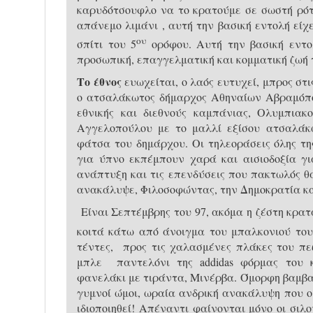
καρυδότσουφλο να το κρατούμε σε σωστή ρότ
απάνεμο λιμάνι , αυτή την βασική εντολή είχε
ου
σπίτι του 5
ορόφου. Αυτή την βασική εντο
προσωπική, επαγγελματική και κομματική ζωή 
Το έθνος
ευωχείται, ο λαός ευτυχεί, μπρος στ
ο ατσαλάκωτος δήμαρχος Αθηναίων Αβραμόπο
εθνικής και διεθνούς καμπάνιας, Ολυμπιακ
Αγγελοπούλου με το μαλλί εξίσου ατσαλάκω
φάτσα του δημάρχου. Οι τηλεοράσεις όλης τη
για ύπνο εκπέμπουν χαρά και αισιοδοξία για
ανάπτυξη και τις επενδύσεις που πακτωλός θ
ανακάλυψε, Φιλοσοφώντας, την Δημοκρατία κα
Είναι Σεπτέμβρης του 97, ακόμα η ζέστη κρατ
κοιτά κάτω από άνοιγμα του μπαλκονιού του
τέντες, προς τις χαλασμένες πλάκες του πεζ
μπλε παντελόνι της addidas φόρμας του
φανελάκι με τιράντα, Μινέρβα. Όμορφη βαμβακ
γυμνοί ώμοι, ωραία ανδρική ανακάλυψη που ο
ιδιοποιηθεί! Απέναντι φαίνονται μόνο οι σιλ