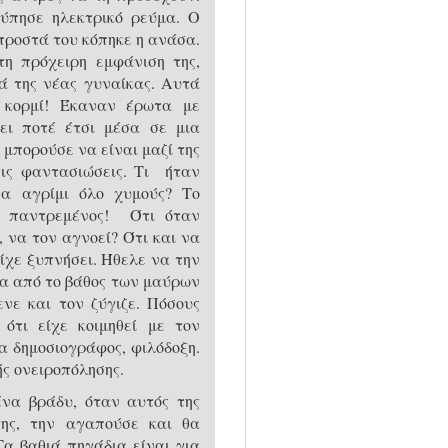
ύπησε ηλεκτρικό ρεύμα. Ο
προστά του κόπηκε η ανάσα.
τη πρόχειρη εμφάνιση της,
ά της νέας γυναίκας. Αυτά
 κορμί! Έκαναν έρωτα με
ει ποτέ έτσι μέσα σε μια
 μπορούσε να είναι μαζί της
τις φαντασιώσεις. Τι ήταν
α αγρίμι όλο χυμούς? Το
ν παντρεμένος! Ότι όταν
να τον αγνοεί? Ότι και να
είχε ξυπνήσει. Ήθελε να την
σα από το βάθος των μαύρων
ενε και τον ζύγιζε. Πόσους
ότι είχε κοιμηθεί με τον
α δημοσιογράφος, φιλόδοξη.
ς ονειροπόλησης.
ένα βράδυ, όταν αυτός της
της, την αγαπούσε και θα
Τα βαθιά πηγάδια είναι για