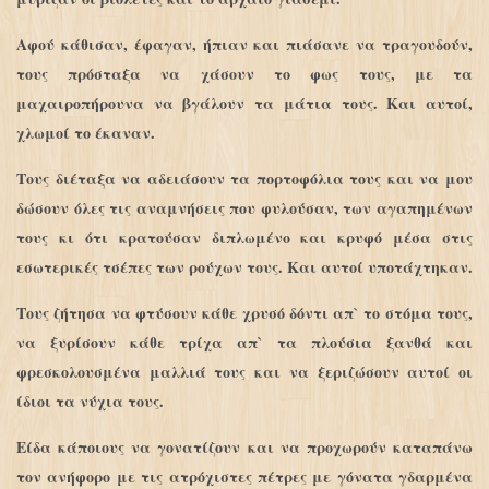
Αφού κάθισαν, έφαγαν, ήπιαν και πιάσανε να τραγουδούν,
τους πρόσταξα να χάσουν το φως τους, με τα
μαχαιροπήρουνα να βγάλουν τα μάτια τους. Και αυτοί,
χλωμοί το έκαναν.
Τους διέταξα να αδειάσουν τα πορτοφόλια τους και να μου
δώσουν όλες τις αναμνήσεις που φυλούσαν, των αγαπημένων
τους κι ότι κρατούσαν διπλωμένο και κρυφό μέσα στις
εσωτερικές τσέπες των ρούχων τους. Και αυτοί υποτάχτηκαν.
Τους ζήτησα να φτύσουν κάθε χρυσό δόντι απ` το στόμα τους,
να ξυρίσουν κάθε τρίχα απ` τα πλούσια ξανθά και
φρεσκολουσμένα μαλλιά τους και να ξεριζώσουν αυτοί οι
ίδιοι τα νύχια τους.
Είδα κάποιους να γονατίζουν και να προχωρούν καταπάνω
τον ανήφορο με τις ατρόχιστες πέτρες με γόνατα γδαρμένα