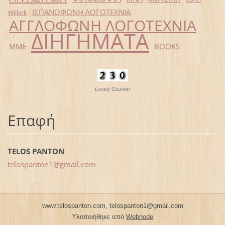
ΙΣΠΑΝΟΦΩΝΗ ΛΟΓΟΤΕΧΝΙΑ
Willink
ΑΓΓΛΟΦΩΝΗ ΛΟΓΟΤΕΧΝΙΑ
ΔΙΗΓΗΜΑΤΑ
ΜΜΕ
BOOKS
Lovely Counter
Επαφή
TELOS PANTON
telospan
ton1@gma
il.com
www.telospanton.com, telospanton1@gmail.com
Υλοποιήθηκε από
Webnode