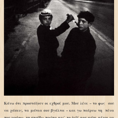
Κάνω ότι προστάζουν οι εχθροί μου. Μου λένε – το φως σου
να χάσεις, τα μάτια σου βγάλτα – και γω παίρνω τη πένα
που γράφω, τη στρίβω πρώτα μες` το δεξί μου μάτι μέχρι να