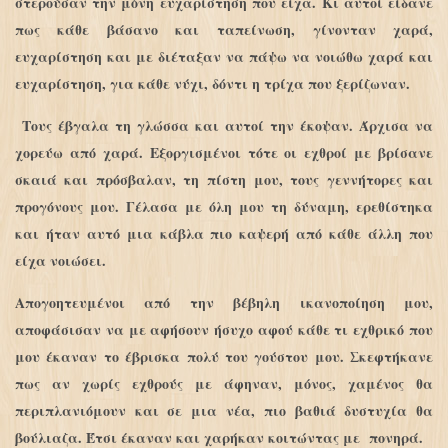
στερούσαν την μόνη ευχαρίστηση που είχα. Κι αυτοί είδανε
πως κάθε βάσανο και ταπείνωση, γίνονταν χαρά,
ευχαρίστηση και με διέταξαν να πάψω να νοιώθω χαρά και
ευχαρίστηση, για κάθε νύχι, δόντι η τρίχα που ξερίζωναν.
Τους έβγαλα τη γλώσσα και αυτοί την έκοψαν. Άρχισα να
χορεύω από χαρά. Εξοργισμένοι τότε οι εχθροί με βρίσανε
σκαιά και πρόσβαλαν, τη πίστη μου, τους γεννήτορες και
προγόνους μου. Γέλασα με όλη μου τη δύναμη, ερεθίστηκα
και ήταν αυτό μια κάβλα πιο καψερή από κάθε άλλη που
είχα νοιώσει.
Απογοητευμένοι από την βέβηλη ικανοποίηση μου,
αποφάσισαν να με αφήσουν ήσυχο αφού κάθε τι εχθρικό που
μου έκαναν το έβρισκα πολύ του γούστου μου. Σκεφτήκανε
πως αν χωρίς εχθρούς με άφηναν, μόνος, χαμένος θα
περιπλανιόμουν και σε μια νέα, πιο βαθιά δυστυχία θα
βούλιαζα. Έτσι έκαναν και χαρήκαν κοιτώντας με πονηρά.