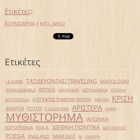
Ετικέτες
:
ΒΟΥΛΙΣΙΑΡΧΙΑ
|
ΚΑΤΙ...ΑΛΛΟ
Ετικέτες
ΤΑΞΙΔΕΥΟΝΤΑΣ/TRAVELING
SKATOLOGIO
LE CARRE
REITICH
RONALDSEARLE
ΑΣΤΥΝΟΜΙΚΑ
ΙΤΑΛΙΚΗ
IAN RANKIN
ΚΡΙΣΗ
Η ΕΓΚΑΤΕΣΤΗΜΕΝΗ ΘΛΙΨΗ
ΛΟΓΟΤΕΧΝΙΑ
ΑΦΡΙΚΑ
ΑΡΙΣΤΕΡΑ
ΑΝΕΡΓΙΑ
FOTOS
F.S.HOFMAN
ΚΑΜΥ
ΜΥΘΙΣΤΟΡΗΜΑ
ΙΑΠΩΝΙΚΗ
ΔΙΕΘΝΗ ΠΟΛΙΤΙΚΑ
ΛΟΓΟΤΕΧΝΙΑ
EVA Α.
ΒΑΤΙΚΙΩΤΗΣ
POESIA
ENGLAND
NEAR EAST
ΟΝΕΙΡΑ
Μ