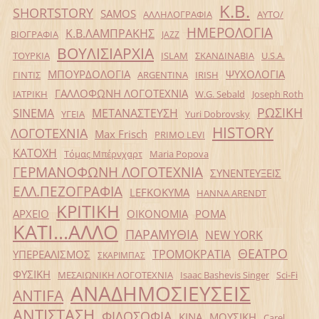
Κ.Β.
SHORTSTORY
SAMOS
ΑΛΛΗΛΟΓΡΑΦΙΑ
ΑΥΤΟ/
ΗΜΕΡΟΛΟΓΙΑ
Κ.Β.ΛΑΜΠΡΑΚΗΣ
ΒΙΟΓΡΑΦΙΑ
JAZZ
ΒΟΥΛΙΣΙΑΡΧΙΑ
ΤΟΥΡΚΙΑ
ISLAM
ΣΚΑΝΔΙΝΑΒΙΑ
U.S.A.
ΜΠΟΥΡΔΟΛΟΓΙΑ
ΨΥΧΟΛΟΓΙΑ
ΓΙΝΤΙΣ
ARGENTINA
IRISH
ΓΑΛΛΟΦΩΝΗ ΛΟΓΟΤΕΧΝΙΑ
ΙΑΤΡΙΚΗ
W.G. Sebald
Joseph Roth
ΡΩΣΙΚΗ
SINEMA
ΜΕΤΑΝΑΣΤΕΥΣΗ
ΥΓΕΙΑ
Yuri Dobrovsky
HISTORY
ΛΟΓΟΤΕΧΝΙΑ
Max Frisch
PRIMO LEVI
ΚΑΤΟΧΗ
Τόμας Μπέρνχαρτ
Maria Popova
ΓΕΡΜΑΝΟΦΩΝΗ ΛΟΓΟΤΕΧΝΙΑ
ΣΥΝΕΝΤΕΥΞΕΙΣ
ΕΛΛ.ΠΕΖΟΓΡΑΦΙΑ
LEFKOKYMA
HANNA ARENDT
ΚΡΙΤΙΚΗ
ΑΡΧΕΙΟ
ΟΙΚΟΝΟΜΙΑ
ΡΟΜΑ
ΚΑΤΙ...ΑΛΛΟ
ΠΑΡΑΜΥΘΙΑ
NEW YORK
ΘΕΑΤΡΟ
ΤΡΟΜΟΚΡΑΤΙΑ
ΥΠΕΡΕΑΛΙΣΜΟΣ
ΣΚΑΡΙΜΠΑΣ
ΦΥΣΙΚΗ
ΜΕΣΑΙΩΝΙΚΗ ΛΟΓΟΤΕΧΝΙΑ
Isaac Bashevis Singer
Sci-Fi
ΑΝΑΔΗΜΟΣΙΕΥΣΕΙΣ
ANTIFA
ΑΝΤΙΣΤΑΣΗ
ΦΙΛΟΣΟΦΙΑ
ΚΙΝΑ
ΜΟΥΣΙΚΗ
Carel