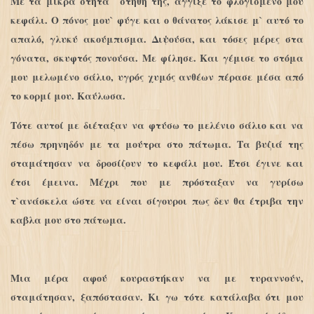
Με τα μικρά στητά στήθη της, άγγιξε το φλογισμένο μου
κεφάλι. Ο πόνος μου` φύγε και ο θάνατος λάκισε μ` αυτό το
απαλό, γλυκύ ακούμπισμα. Διψούσα, και τόσες μέρες στα
γόνατα, σκυφτός πονούσα. Με φίλησε. Και γέμισε το στόμα
μου μελωμένο σάλιο, υγρός χυμός ανθέων πέρασε μέσα από
το κορμί μου. Καύλωσα.
Τότε αυτοί με διέταξαν να φτύσω το μελένιο σάλιο και να
πέσω πρηνηδόν με τα μούτρα στο πάτωμα. Τα βυζιά της
σταμάτησαν να δροσίζουν το κεφάλι μου. Έτσι έγινε και
έτσι έμεινα. Μέχρι που με πρόσταξαν να γυρίσω
τ`ανάσκελα ώστε να είναι σίγουροι πως δεν θα έτριβα την
καβλα μου στο πάτωμα.
Μια μέρα αφού κουραστήκαν να με τυραννούν,
σταμάτησαν, ξαπόστασαν. Κι γω τότε κατάλαβα ότι μου