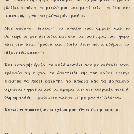
βλάψει ο πόνος το μυαλό μου και μετά κάνω το ίδιο στο
αριστερό, ως που να βλέπω μόνο μαύρο.
Μου δώσανε διαταγή να ανοίξω τους αρμούς από το
σεντεφένιο μου σεντούκι και όλα τα πολύτιμα, που `φερα
τότε νέος όταν ήμουνα και γύριζα στους πέντε κόσμους να
ρίξω, έτσι, καταγής.
Και καταγής έριξα, το καλό σεντόνι που με σκέπαζε όταν
τρόμαζα τη νύχτα, το δακτυλίδι της που καθώς έφευγε
τ`άφησε να πέσει καταγής, τα σπόρια από τα μαγεμένα
αχλάδια - φρούτα που τα άρωμα τους δεν ταίριαξε ποτέ σ`
όλη τη πλάση – μαζεμένα από το κτήμα μας στ` Αλώνια.
Κάνω ότι προστάζουν οι εχθροί μου. Όταν ένα μεσημέρι.