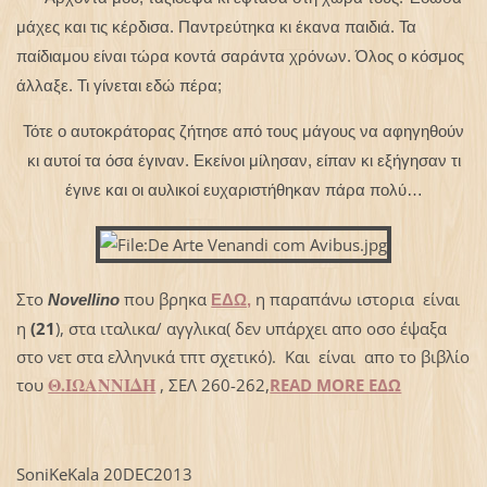
μάχες και τις κέρδισα. Παντρεύτηκα κι έκανα παιδιά. Τα
παίδιαμου είναι τώρα κοντά σαράντα χρόνων. Όλος ο κόσμος
άλλαξε. Τι γίνεται εδώ πέρα;
Τότε ο αυτοκράτορας ζήτησε από τους μάγους να αφηγηθούν
κι αυτοί τα όσα έγιναν. Εκείνοι μίλησαν, είπαν κι εξήγησαν τι
έγινε και οι αυλικοί ευχαριστήθηκαν πάρα πολύ…
Στο
που βρηκα
η παραπάνω ιστορια είναι
Novellino
ΕΔΩ,
η
(21
), στα ιταλικα/ αγγλικα( δεν υπάρχει απο οσο έψαξα
στο νετ στα ελληνικά τπτ σχετικό). Και είναι απο το βιβλίο
Θ.ΙΩΑΝΝΙΔΗ
του
, ΣΕΛ 260-262,
READ MORE ΕΔΩ
SoniKeKala 20DEC2013