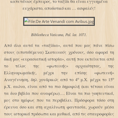
καπετάνιος έμπειρος, το ταξίδι θα είναι εγγυημένα
ευχάριστο, αποδοτικό και … ασφαλές!
Bibliotheca Vaticana, Pal. lat. 1071.
Από όλα αυτά τα «ταξίδια», αυτά που μας πάνε πίσω
στους (υποτιθέμενα) Σκοτεινούς χρόνους, όσο αφορά τη
δική μας «ευρασιατική ιστορία», αυτή που εκτείνεται από
το τέλος της «φωτεινής» αρχαιότητας, της
Ελληνορωμαϊκής, μέχρι την επίσης «φωτεινή»
ο
ο
Αναγέννηση, δηλ χονδρικώς από το 4
μ.Χ. μέχρι το 15
μ.Χ. αιώνα, είναι από τα πιο δημοφιλή (και τέτοια είναι
τα δυο βιβλία που αναφέρω)…. Είναι τα πιο γοητευτικά,
μες στο ημίφως που τα περιβάλει. Πρόσφορα τόσο στη
έρευνα όσο και στη αχαλίνωτη φαντασία, χωρούν μέσα
τους ιστορικά πρόσωπα και μυθικά, από τις σταυροφορίες