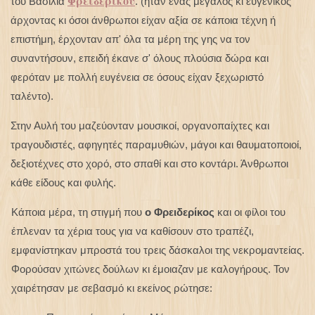
Φρειδερίκου
του Βασιλιά
. (ήταν ένας μεγάλος κι ευγενικός
άρχοντας κι όσοι άνθρωποι είχαν αξία σε κάποια τέχνη ή
επιστήμη, έρχονταν απ' όλα τα μέρη της γης να τον
συναντήσουν, επειδή έκανε σ' όλους πλούσια δώρα και
φερόταν με πολλή ευγένεια σε όσους είχαν ξεχωριστό
ταλέντο).
Στην Αυλή του μαζεύονταν μουσικοί, οργανοπαίχτες και
τραγουδιστές, αφηγητές παραμυθιών, μάγοι και θαυματοποιοί,
δεξιοτέχνες στο χορό, στο σπαθί και στο κοντάρι. Άνθρωποι
κάθε είδους και φυλής.
Κάποια μέρα, τη στιγμή που
ο Φρειδερίκος
και οι φίλοι του
έπλεναν τα χέρια τους για να καθίσουν στο τραπέζι,
εμφανίστηκαν μπροστά του τρεις δάσκαλοι της νεκρομαντείας.
Φορούσαν χιτώνες δούλων κι έμοιαζαν με καλογήρους. Τον
χαιρέτησαν με σεβασμό κι εκείνος ρώτησε: