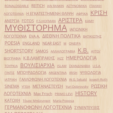
REITICH
RONALDSEARLE
ΑΣΤΥΝΟΜΙΚΑ
ΙΤΑΛΙΚΗ
IAN RANKIN
ΚΡΙΣΗ
Η ΕΓΚΑΤΕΣΤΗΜΕΝΗ ΘΛΙΨΗ
ΛΟΓΟΤΕΧΝΙΑ
ΑΦΡΙΚΑ
ΑΡΙΣΤΕΡΑ
ΑΝΕΡΓΙΑ
FOTOS
F.S.HOFMAN
ΚΑΜΥ
ΜΥΘΙΣΤΟΡΗΜΑ
ΙΑΠΩΝΙΚΗ
ΔΙΕΘΝΗ ΠΟΛΙΤΙΚΑ
ΛΟΓΟΤΕΧΝΙΑ
EVA Α.
ΒΑΤΙΚΙΩΤΗΣ
POESIA
ENGLAND
NEAR EAST
ΟΝΕΙΡΑ
Μ
Κ.Β.
SHORTSTORY
SAMOS
ΑΛΛΗΛΟΓΡΑΦΙΑ
ΑΥΤΟ/
ΗΜΕΡΟΛΟΓΙΑ
Κ.Β.ΛΑΜΠΡΑΚΗΣ
ΒΙΟΓΡΑΦΙΑ
JAZZ
ΒΟΥΛΙΣΙΑΡΧΙΑ
ΤΟΥΡΚΙΑ
ISLAM
ΣΚΑΝΔΙΝΑΒΙΑ
U.S.A.
ΜΠΟΥΡΔΟΛΟΓΙΑ
ΨΥΧΟΛΟΓΙΑ
ΓΙΝΤΙΣ
ARGENTINA
IRISH
ΓΑΛΛΟΦΩΝΗ ΛΟΓΟΤΕΧΝΙΑ
ΙΑΤΡΙΚΗ
W.G. Sebald
Joseph Roth
ΡΩΣΙΚΗ
SINEMA
ΜΕΤΑΝΑΣΤΕΥΣΗ
ΥΓΕΙΑ
Yuri Dobrovsky
HISTORY
ΛΟΓΟΤΕΧΝΙΑ
Max Frisch
PRIMO LEVI
ΚΑΤΟΧΗ
Τόμας Μπέρνχαρτ
Maria Popova
ΓΕΡΜΑΝΟΦΩΝΗ ΛΟΓΟΤΕΧΝΙΑ
ΣΥΝΕΝΤΕΥΞΕΙΣ