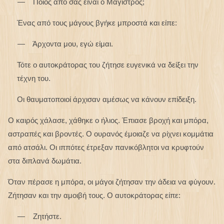
— Ποιος από σας είναι ο Μάγιστρος;
Ένας από τους μάγους βγήκε μπροστά και είπε:
— Άρχοντα μου, εγώ είμαι.
Τότε ο αυτοκράτορας του ζήτησε ευγενικά να δείξει την
τέχνη του.
Οι θαυματοποιοί άρχισαν αμέσως να κάνουν επίδειξη.
Ο καιρός χάλασε, χάθηκε ο ήλιος. Έπιασε βροχή και μπόρα,
αστραπές και βροντές. Ο ουρανός έμοιαζε να ρίχνει κομμάτια
από ατσάλι. Οι ιππότες έτρεξαν πανικόβλητοι να κρυφτούν
στα διπλανά δωμάτια.
Όταν πέρασε η μπόρα, οι μάγοι ζήτησαν την άδεια να φύγουν.
Ζήτησαν και την αμοιβή τους. Ο αυτοκράτορας είπε:
— Ζητήστε.