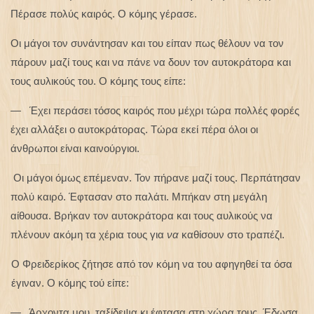
Πέρασε πολύς καιρός. Ο κόμης γέρασε.
Οι μάγοι τον συνάντησαν και του είπαν πως θέλουν να τον
πάρουν μαζί τους και να πάνε να δουν τον αυτοκράτορα και
τους αυλικούς του. Ο κόμης τους είπε:
— Έχει περάσει τόσος καιρός που μέχρι τώρα πολλές φορές
έχει αλλάξει ο αυτοκράτορας. Τώρα εκεί πέρα όλοι οι
άνθρωποι είναι καινούργιοι.
Οι μάγοι όμως επέμεναν. Τον πήρανε μαζί τους. Περπάτησαν
πολύ καιρό. Έφτασαν στο παλάτι. Μπήκαν στη μεγάλη
αίθουσα. Βρήκαν τον αυτοκράτορα και τους αυλικούς να
πλένουν ακόμη τα χέρια τους για
να
καθίσουν στο τραπέζι.
Ο Φρειδερίκος ζήτησε από τον κόμη να του αφηγηθεί τα όσα
έγιναν. Ο κόμης τού είπε:
— Άρχοντα μου, ταξίδεψα κι έφτασα στη χώρα τους. Έδωσα