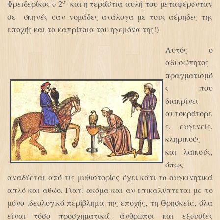
ος
Φρειδερίκος ο 2
και η τεράστια αυλή του μεταφέρονταν
σε σκηνές σαν νομάδες ανάλογα με τους αέρηδες της
εποχής και τα καπρίτσια του ηγεμόνα της!)
Αυτός ο
αδυσώπητος
πραγματισμό
ς που
διακρίνει
αυτοκράτορε
ς, ευγενείς,
κληρικούς
και λαϊκούς,
όπως
αναδύεται από τις μυθιστορίες έχει κάτι το συγκινητικά
απλό και αθώο. Γιατί ακόμα και αν επικαλύπτεται με το
μόνο ιδεολογικό περίβλημα της εποχής, τη Θρησκεία, όλα
είναι τόσο προσχηματικά, άνθρωποι και εξουσίες