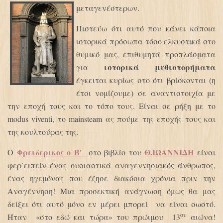
μεταγενέστερων.
Πιστεύω ότι αυτό που κάνει κάποια
ιστορικά πρόσωπα τόσο ελκυστικά στο
θυμικό μας, επιθυμητά προπλάσματα
ιστορικά μυθιστορήματα
για
έγκειται κυρίως στο ότι βρίσκονται (η
έτσι νομίζουμε) σε αναντιστοιχία με
την εποχή τους και το τόπο τους. Είναι σε ρήξη με το
modus viventi, το mainsteam ας πούμε της εποχής τους και
της κουλτούρας της.
Φρειδερικος ο Β'
Θ.ΙΩΑΝΝΙΔΗ
Ο
στο βιβλίο του
είναι
φερ`ειπείν ένας ουσιαστικά αναγεννησιακός άνθρωπος,
ένας ηγεμόνας που έζησε διακόσια χρόνια πριν την
Αναγέννηση! Μια προσεκτική ανάγνωση όμως θα μας
δείξει ότι αυτό μόνο εν μέρει μπορεί να είναι σωστό.
ου
Ήταν «στο εδώ και τώρα» του πρώιμου 13
αιώνα!