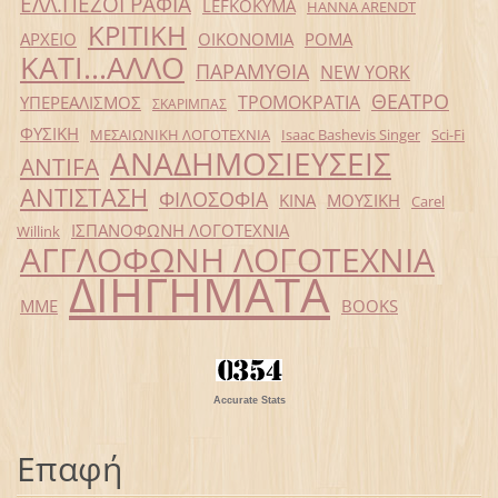
ΕΛΛ.ΠΕΖΟΓΡΑΦΙΑ
LEFKOKYMA
HANNA ARENDT
ΚΡΙΤΙΚΗ
ΑΡΧΕΙΟ
ΟΙΚΟΝΟΜΙΑ
ΡΟΜΑ
ΚΑΤΙ...ΑΛΛΟ
ΠΑΡΑΜΥΘΙΑ
NEW YORK
ΘΕΑΤΡΟ
ΤΡΟΜΟΚΡΑΤΙΑ
ΥΠΕΡΕΑΛΙΣΜΟΣ
ΣΚΑΡΙΜΠΑΣ
ΦΥΣΙΚΗ
ΜΕΣΑΙΩΝΙΚΗ ΛΟΓΟΤΕΧΝΙΑ
Isaac Bashevis Singer
Sci-Fi
ΑΝΑΔΗΜΟΣΙΕΥΣΕΙΣ
ANTIFA
ΑΝΤΙΣΤΑΣΗ
ΦΙΛΟΣΟΦΙΑ
ΚΙΝΑ
ΜΟΥΣΙΚΗ
Carel
ΙΣΠΑΝΟΦΩΝΗ ΛΟΓΟΤΕΧΝΙΑ
Willink
ΑΓΓΛΟΦΩΝΗ ΛΟΓΟΤΕΧΝΙΑ
ΔΙΗΓΗΜΑΤΑ
ΜΜΕ
BOOKS
Accurate Stats
Επαφή