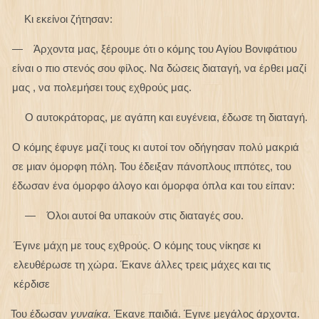
Κι εκείνοι ζήτησαν:
— Άρχοντα μας, ξέρουμε ότι ο κόμης του Αγίου Βονιφάτιου
είναι ο πιο στενός σου φίλος. Να δώσεις διαταγή, να έρθει μαζί
μας , να πολεμήσει τους εχθρούς μας.
Ο αυτοκράτορας, με αγάπη και ευγένεια, έδωσε τη διαταγή.
Ο κόμης έφυγε μαζί τους κι αυτοί τον οδήγησαν πολύ μακριά
σε μιαν όμορφη πόλη. Του έδειξαν πάνοπλους ιππότες, του
έδωσαν ένα όμορφο άλογο και όμορφα όπλα και του είπαν:
— Όλοι αυτοί θα υπακούν στις διαταγές σου.
Έγινε μάχη με τους εχθρούς. Ο κόμης τους νίκησε κι
ελευθέρωσε τη χώρα. Έκανε άλλες τρεις μάχες και τις
κέρδισε
Του έδωσαν
γυναίκα.
Έκανε παιδιά. Έγινε μεγάλος άρχοντα.