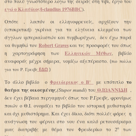
στο πολύ γνωστότερο λογω της σειράς στη τιβι, έργο του
εγώ ο Κλαύδιος/i-claudius 1976ΒΒC
)
.
Οπότε , λοιπόν οι ελληνοφρενείς, αρχίζουν την
(υποκριτική) γκρίνια για τα ελγίνεια κλεμμένα των
άγγλων ιμπεριαλιστών και τυμβωρύχων, δεν έχω παρά
Robert Graves
να θυμηθώ τον
και τις προσφορές του όπως
Ελληνικών Μύθων
η χαρτογράφηση των
, βιβλίο
αναφοράς μέχρι σήμερα, νομίζω αξεπέραστο.
(
πιο πολλα
ΕΔΩ
)
για τον Ρ. Γρειβς
Φρειδερικος ο Β'
το
Το άλλο βιβλίο ο
με υπότιτλο
θαύμα της oικουμένης
Θ.ΙΩΑΝΝΙΔΗ
,
(Stupor mundi
) του
,
δεν έχει βέβαια περγαμηνές όπως του Ρ.Γρειβς, φρονίμως
ποιών ο Θ.Ι. ονομάζει το βιβλίο του ιστορική μυθιστορία
και όχι μυθιστόρημα. Και έχει δίκιο, διότι πολλές φόρες η
ανάγνωση του φέρνει στο νου ένα καλό ρετουσάρισμα
ο
μιας διατριβής με θέμα τον Φρειδερίκο το 2
των