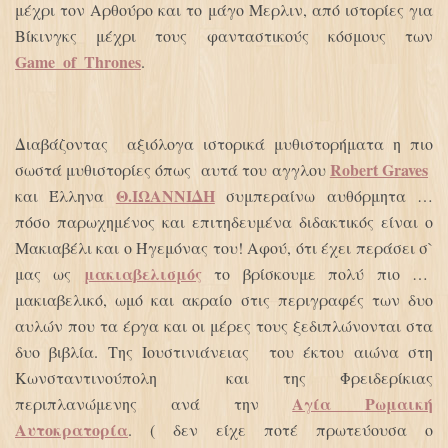
μέχρι τον Αρθούρο και το μάγο Μερλιν, από ιστορίες για
Βίκινγκς μέχρι τους φανταστικούς κόσμους των
Game_of_Thrones
.
Διαβάζοντας αξιόλογα ιστορικά μυθιστορήματα η πιο
Robert Graves
σωστά μυθιστορίες όπως αυτά του αγγλου
Θ.ΙΩΑΝΝΙΔΗ
και Έλληνα
συμπεραίνω αυθόρμητα …
πόσο παρωχημένος και επιτηδευμένα διδακτικός είναι ο
Μακιαβέλι και ο Ήγεμόνας του! Αφού, ότι έχει περάσει σ`
μακιαβελισμός
μας ως
το βρίσκουμε πολύ πιο …
μακιαβελικό, ωμό και ακραίο στις περιγραφές των δυο
αυλών που τα έργα και οι μέρες τους ξεδιπλώνονται στα
δυο βιβλία. Της Ιουστινιάνειας του έκτου αιώνα στη
Κωνσταντινούπολη και της Φρειδερίκιας
Αγία Ρωμαική
περιπλανώμενης ανά την
Αυτοκρατορία
. ( δεν είχε ποτέ πρωτεύουσα ο