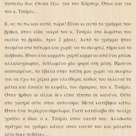
πιστεύω πως έπεσα έξω για τον Χάρπερ. Όπως και για
τον κ. Τσάρλι…
Ε, ας το πω και αυτό, τώρα! Είναι κι αυτό το γράμμα που
βρήκα, όταν είδα νεκρό τον κ. Τσάρλι στο δωμάτιο του
εκείνο το βράδυ, πριν 2 μήνες. Αυτό το γράμμα ήταν
πεσμένο στο πάτωμα και χωρίς να το σκεφτώ, πήρα και το
διάβασα. Ήταν ένα κομμάτι χαρτί κομμένο από ένα μπλοκ
αλληλογραφίας, διπλωμένο μία φορά στη μέση. Ήμουνα
σαστισμένος, το έβαλα στην τσέπη μου χωρίς να σκεφτώ
για να έχω τα χέρια μου ελεύθερα, καθώς του έκλεινα τα
μάτια και έσιαζα το κεφάλι, του άμοιρου, του κ. Τσάρλι.
Όταν ήρθαν οι άλλοι δεν είπα τίποτα σε κανένα. Ούτε
στο γιατρό ούτε στον αστυνόμο. Μετά κατέβηκα κάτω.
Ήταν ένα περίεργο σημείωμα. Γιατί κατάλαβα ότι το είχε
γράψει ο ίδιος ο κ. Τσάρλι στον εαυτό του. Αλλόκοτο
πράγμα να γράφει κάνεις στον εαυτό του και μάλιστα
λίγο πριν πεθάνει…