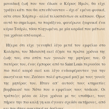
μοναδική ζωή που του έδωσε ο Κύριος Ημών, θα είχε
γράψει κάτι που θα απευθύνονταν – όχι σ’ εμένα φυσικά,
ούτε στον Χάρπερ - αλλά τελοσπάντων σε κάποιον. Όμως
αυτό το σημείωμα, το παράξενο, φανέρωνε ξαφνικά ένα
κύριο Τσάρλι, τόσο πληγωμένο, με μία καρδιά που μάτωνε
για χρόνια από καιρό…
Ήξερα ότι είχε γεννηθεί λίγο μετά τον εμφύλιο στο
Κολόμπο, του Μισισιπή εκεί έζησε τα πρώτα χρόνια της
ζωής του, στο σπίτι των γονιών της μητέρας του. Ο
πατέρας του, ένας έμπορος από το Saint Louis περνούσε το
πιο πολύ καιρό εκεί και λίγο ενδιαφέρονταν για την
οικογένεια του. Ζούσαν πολύ φτωχικά μαζί με τους γονείς
της μητέρας του. Ήταν απ’ αυτούς τους κτηματίες
βαμβακιού του Νότο που ο εμφύλιος τους τσάκισε. Οι
τράπεζες μέσα σε λίγα χρόνια με τις υποθήκες, τους
πήραν την πιο καλή γη και έγιναν σχεδόν ακτήμονες, από
κει που ήταν αφεντικά με δούλους.