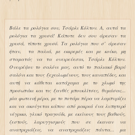
Βάλε τα ρολόγια σου, Τσάρλι Κόλτον. Α, αυτά τα
ρολόγια τα χρυσά! Κάποτε δεν σου άρεσαν τα
χρυσά, τίποτε χρυσό. Τα ρολόγια που σ’ άρεσαν
ήταν, τα παλιά, με εκκρεμές και με κούκο, μη
σταματάς να τα ονειρεύεσαι, Τσάρλι Κόλτον.
Ονειρέψου το σαλόνι μας, αυτό το παλιακό βαρύ
σαλόνι και τους ξεχειλωμένους, τους καναπέδες, και
αυτή να κάθεται κατάχαμα με το χλωμό της
προσωπάκι και τις ξανθές μπουκλίτσες, θυμάσαι;...
μία φωτεινή μέρα, με το ποτάμι πέρα να λαμπυρίζει
και να ακούγεται κάπου από μακριά ένα λυπητερό
νέγρικο, γλυκό τραγούδι, με εκείνους τους βαθιούς,
ζεστούς, λαρυγγισμούς που σε έκαναν να
ανατριχιάζεις, να ανατριχιάζεις πάντα… μα