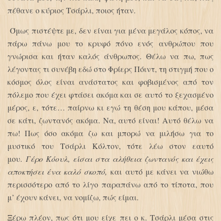
πέθανε ο κύριος Τσάρλι, ποιος ήταν.
Όμως πιστέψτε με, δεν είναι για μένα μεγάλος κόπος, να
πάρω πάνω μου το κρυφό πόνο ενός ανθρώπου που
γνώρισα και ήταν καλός άνθρωπος. Θέλω να πω, πως
λέγοντας τι συνέβη εδώ στο Φρίερς Πόιντ, τη στιγμή που ο
κόσμος όλος είναι ανάστατος και φοβισμένος από τον
πόλεμο που έχει φτάσει ακόμα και σε αυτό το ξεχασμένο
μέρος, ε, τότε… παίρνω κι εγώ τη θέση μου κάπου, μέσα
σε κάτι, ζωντανός ακόμα. Να, αυτό είναι! Αυτό θέλω να
πω! Πως όσο ακόμα ζω και μπορώ να μιλήσω για το
μυστικό του Τσάρλι Κόλτον, τότε λέω στον εαυτό
μου.
Γέρο Κόουλ, είσαι στα αλήθεια ζωντανός και έχεις
αποκτήσει ένα καλό σκοπό,
και αυτό με κάνει να νιώθω
περισσότερο από το λίγο παραπάνω από το τίποτα, που
μ’ έχουν κάνει, να νομίζω, πώς είμαι.
Ξέρω πλέον, πως ότι μου είχε πει ο κ. Τσάρλι μέσα στις