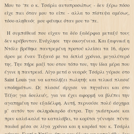
Μου το ‘πε ο κ. Τσάρλι αυτοπροσώπως - δεν ξέρω πόσο
είχε πιει όταν μου το είπε - αλλα το πίστεψα αμέσως,
τόσο αληθινός μου φάνηκε όταν μου το ‘πε.
Η συμπάθειά που είχαν τα δύο ξαδέρφια μεταξύ τους
δεν κρύβονταν. Ενόχλησε την οικογένεια. Και ξαφνικά η
Ντόλυ βρέθηκε παντρεμένη προτού κλείσει τα 16, άρον
άρον με έναν Τεξανό με τα διπλά χρόνια, μεγαλύτερό
της. Την πήρε μαζί του στον τόπο του, την ίδια μέρα που
έγινε η παντρειά. Λίγο μετά ο νεαρός Τσάρλι γύρισε στο
Saint Louis για να καταλήξει πωλητής και τελικά πλασιέ
υποδημάτων. Ως πλασιέ άρχισε να πηγαίνει και στο
Τέξας για δουλειές, για να έχει αφορμή να βλέπει την
αγαπημένη του εξαδέλφη. Αυτή, περνούσε πολύ άσχημα
μ’ αυτόν τον σκληρόκαρδο άντρα. Την γκάστρωσε και
πριν καλά-καλά το καταλάβει, το κορίτσι γέννησε πέντε
παιδιά μέσα σε λίγα χρόνια και η καρδιά του κ. Τσάρλι
ράγισε. Γιατί η Ντόλυ, όπως μου έδωσε να καταλάβω, δεν