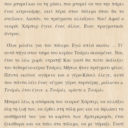
που μπορεί και να τη χάσει, που μπορεί να του την πάρει
ένας κιτρινιάρης, εκεί πέρα στον πόλεμο όπου θα το
στείλουν. Λοιπόν, τα πράγματα αλλάζουν. Ναι! Αφού ο
νεαρός Χάρπερ έγινε ένας άλλος. Ένας πραγματικός
άντρας.
Όλοι μιλάνε για τον πόλεμο. Εγώ απλά ακούω … Γι’
αυτό πήγα στον τάφο του κυρίου Τσάρλι σκασμένος. Ναι,
έτσι το λέω χωρίς ντροπή! Και γιατί θα πείτε διάλεξες
τον πεθαμένο κύριο Τσάρλι; Μήπως ήταν πράγματι φίλος;
Πάντα εκείνος αγόρευε και ο γέρο-Κόουλ έλεγε, αυτό
που πάντα λέει ένας νέγρος γέρος πορτιέρης,
μάλιστα κ.
Τσάρλι, έτσι έγινε κ. Τσάρλι, ορίστε κ. Τσάρλι
.
Μπορεί λέω, η απόφαση του νεαρού Χάρπερ, να αλλάξει
όλη τη ζωή του, να έρθει στη πόλη μας και να δηλώσει τα
αισθήματά του για το κορίτσι των Άμπερκρομπι, έτσι
ξεκάθαρα και να πάει στο πόλεμο, να με τάραξε. Γιατί