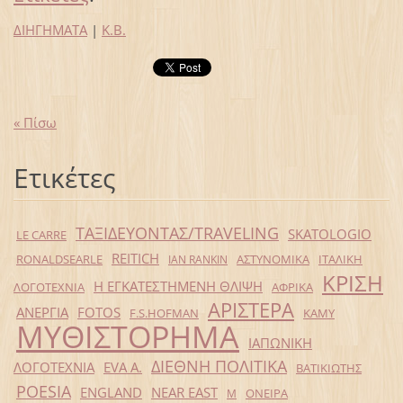
ΔΙΗΓΗΜΑΤΑ
|
Κ.Β.
« Πίσω
Ετικέτες
ΤΑΞΙΔΕΥΟΝΤΑΣ/TRAVELING
SKATOLOGIO
LE CARRE
REITICH
RONALDSEARLE
ΑΣΤΥΝΟΜΙΚΑ
ΙΤΑΛΙΚΗ
IAN RANKIN
ΚΡΙΣΗ
Η ΕΓΚΑΤΕΣΤΗΜΕΝΗ ΘΛΙΨΗ
ΛΟΓΟΤΕΧΝΙΑ
ΑΦΡΙΚΑ
ΑΡΙΣΤΕΡΑ
ΑΝΕΡΓΙΑ
FOTOS
F.S.HOFMAN
ΚΑΜΥ
ΜΥΘΙΣΤΟΡΗΜΑ
ΙΑΠΩΝΙΚΗ
ΔΙΕΘΝΗ ΠΟΛΙΤΙΚΑ
ΛΟΓΟΤΕΧΝΙΑ
EVA Α.
ΒΑΤΙΚΙΩΤΗΣ
POESIA
ENGLAND
NEAR EAST
ΟΝΕΙΡΑ
Μ