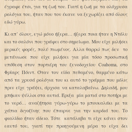
έγραφε έτσι, για τη ζωή του. Γιατί η ζωή με τα ολόχρυσα
ρολόγια του, ήταν που τον έκανε να ξεχωρίζει από όλους
εδώ γύρω.
Κι απ’ όλους, εγώ μόνο ήξερα… ήξερα ποια ήταν η Ντόλυ
και το σαλόνι που γράφει στο σημείωμα. Μου είχε μιλήσει
μερικές φορές, πολύ πιωμένος. Αλλα θαρρώ πως δεν το
μετάνιωσε που είχε μιλήσει για μία τόσο προσωπική
υπόθεση στον πορτιέρη του ξενοδοχείου Coahoma, στο
Φρίαρς Πόιντ. Όταν τον είδα πεθαμένο, θαμμένο κάτω
από τα χρυσά ρολόγια του κι αυτό το γράμμα που μόλις
πριν είχε γράψει, άρχισα να καταλαβαίνω. Δηλαδή, μου
μπήκαν ψύλλοι στα αυτιά. Έριξα μία ματιά στο ποτήρι με
το νερό… αναζήτησα γύρω-γύρω το μπουκαλάκι με τα
χάπια διγοξίνης που έπαιρνε για την καρδιά του. Το
φιαλίδιο ήταν άδειο. Τότε κατάλαβα τι είχε κάνει στον
εαυτό του, γιατί την προηγούμενη μέρα το είχα δει