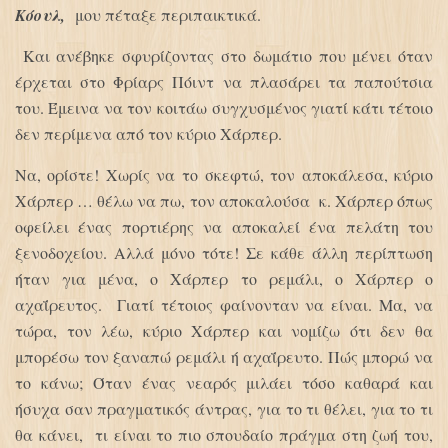
Κόουλ,
μου πέταξε περιπαικτικά.
Και ανέβηκε σφυρίζοντας στο δωμάτιο που μένει όταν
έρχεται στο Φρίαρς Πόιντ να πλασάρει τα παπούτσια
του. Έμεινα να τον κοιτάω συγχυσμένος γιατί κάτι τέτοιο
δεν περίμενα από τον κύριο Χάρπερ.
Να, ορίστε! Χωρίς να το σκεφτώ, τον αποκάλεσα, κύριο
Χάρπερ … θέλω να πω, τον αποκαλούσα κ. Χάρπερ όπως
οφείλει ένας πορτιέρης να αποκαλεί ένα πελάτη του
ξενοδοχείου. Αλλά μόνο τότε! Σε κάθε άλλη περίπτωση
ήταν για μένα, ο Χάρπερ το ρεμάλι, ο Χάρπερ ο
αχαΐρευτος. Γιατί τέτοιος φαίνονταν να είναι. Μα, να
τώρα, τον λέω, κύριο Χάρπερ και νομίζω ότι δεν θα
μπορέσω τον ξαναπώ ρεμάλι ή αχαΐρευτο. Πώς μπορώ να
το κάνω; Όταν ένας νεαρός μιλάει τόσο καθαρά και
ήσυχα σαν πραγματικός άντρας, για το τι θέλει, για το τι
θα κάνει, τι είναι το πιο σπουδαίο πράγμα στη ζωή του,