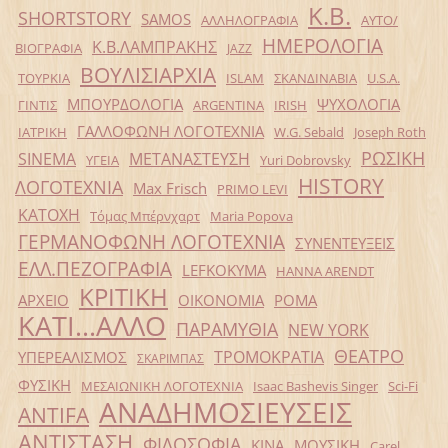
Κ.Β.
SHORTSTORY
SAMOS
ΑΛΛΗΛΟΓΡΑΦΙΑ
ΑΥΤΟ/
ΗΜΕΡΟΛΟΓΙΑ
Κ.Β.ΛΑΜΠΡΑΚΗΣ
ΒΙΟΓΡΑΦΙΑ
JAZZ
ΒΟΥΛΙΣΙΑΡΧΙΑ
ΤΟΥΡΚΙΑ
ISLAM
ΣΚΑΝΔΙΝΑΒΙΑ
U.S.A.
ΜΠΟΥΡΔΟΛΟΓΙΑ
ΨΥΧΟΛΟΓΙΑ
ΓΙΝΤΙΣ
ARGENTINA
IRISH
ΓΑΛΛΟΦΩΝΗ ΛΟΓΟΤΕΧΝΙΑ
ΙΑΤΡΙΚΗ
W.G. Sebald
Joseph Roth
ΡΩΣΙΚΗ
SINEMA
ΜΕΤΑΝΑΣΤΕΥΣΗ
ΥΓΕΙΑ
Yuri Dobrovsky
HISTORY
ΛΟΓΟΤΕΧΝΙΑ
Max Frisch
PRIMO LEVI
ΚΑΤΟΧΗ
Τόμας Μπέρνχαρτ
Maria Popova
ΓΕΡΜΑΝΟΦΩΝΗ ΛΟΓΟΤΕΧΝΙΑ
ΣΥΝΕΝΤΕΥΞΕΙΣ
ΕΛΛ.ΠΕΖΟΓΡΑΦΙΑ
LEFKOKYMA
HANNA ARENDT
ΚΡΙΤΙΚΗ
ΑΡΧΕΙΟ
ΟΙΚΟΝΟΜΙΑ
ΡΟΜΑ
ΚΑΤΙ...ΑΛΛΟ
ΠΑΡΑΜΥΘΙΑ
NEW YORK
ΘΕΑΤΡΟ
ΤΡΟΜΟΚΡΑΤΙΑ
ΥΠΕΡΕΑΛΙΣΜΟΣ
ΣΚΑΡΙΜΠΑΣ
ΦΥΣΙΚΗ
ΜΕΣΑΙΩΝΙΚΗ ΛΟΓΟΤΕΧΝΙΑ
Isaac Bashevis Singer
Sci-Fi
ΑΝΑΔΗΜΟΣΙΕΥΣΕΙΣ
ANTIFA
ΑΝΤΙΣΤΑΣΗ
ΦΙΛΟΣΟΦΙΑ
ΚΙΝΑ
ΜΟΥΣΙΚΗ
Carel