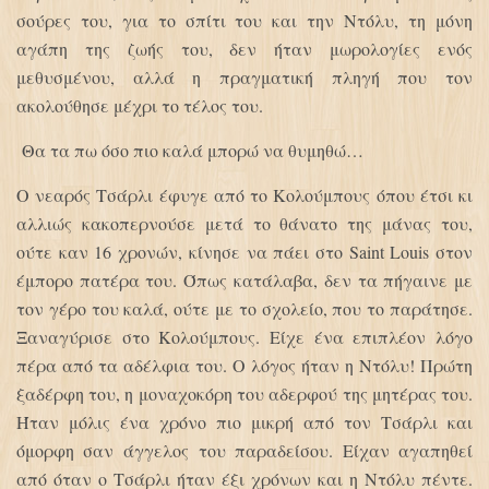
σούρες του, για το σπίτι του και την Ντόλυ, τη μόνη
αγάπη της ζωής του, δεν ήταν μωρολογίες ενός
μεθυσμένου, αλλά η πραγματική πληγή που τον
ακολούθησε μέχρι το τέλος του.
Θα τα πω όσο πιο καλά μπορώ να θυμηθώ…
Ο νεαρός Τσάρλι έφυγε από το Κολούμπους όπου έτσι κι
αλλιώς κακοπερνούσε μετά το θάνατο της μάνας του,
ούτε καν 16 χρονών, κίνησε να πάει στο Saint Louis στον
έμπορο πατέρα του. Όπως κατάλαβα, δεν τα πήγαινε με
τον γέρο του καλά, ούτε με το σχολείο, που το παράτησε.
Ξαναγύρισε στο Κολούμπους. Είχε ένα επιπλέον λόγο
πέρα από τα αδέλφια του. Ο λόγος ήταν η Ντόλυ! Πρώτη
ξαδέρφη του, η μοναχοκόρη του αδερφού της μητέρας του.
Ήταν μόλις ένα χρόνο πιο μικρή από τον Τσάρλι και
όμορφη σαν άγγελος του παραδείσου. Είχαν αγαπηθεί
από όταν ο Τσάρλι ήταν έξι χρόνων και η Ντόλυ πέντε.