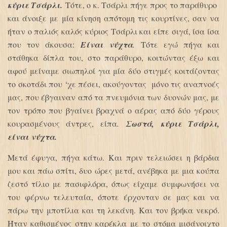
κύριε Τσάρλι.
Τότε, ο κ. Τσάρλι πήγε προς το παράθυρο
και άνοιξε με μία κίνηση απότομη τις κουρτίνες, σαν να
ήταν ο παλιός καλός κύριος Τσάρλι και είπε σιγά, ίσα ίσα
που τον άκουσα:
Είναι νύχτα
.
Τότε εγώ πήγα και
στάθηκα δίπλα του, στο παράθυρο, κοιτώντας έξω και
αφού μείναμε σιωπηλοί για μία δύο στιγμές κοιτάζοντας
το σκοτάδι που ‘χε πέσει, ακούγοντας μόνο τις αναπνοές
μας, που έβγαιναν από τα πνευμόνια των δυονών μας, με
τον τρόπο που βγαίνει βραχνά ο αέρας από δύο γέρους
κουρασμένους άντρες, είπα
.
Σωστά, κύριε Τσάρλι,
είναι νύχτα.
Μετά έφυγα, πήγα κάτω. Και πριν τελειώσει η βάρδια
μου και πάω σπίτι, δυο ώρες μετά, ανέβηκα με μια κούπα
ζεστό τίλιο με πασιφλόρα, όπως είχαμε συμφωνήσει να
του φέρνω τελευταία, όποτε έρχονταν σε μας και να
πάρω την μποτίλια και τη λεκάνη. Και τον βρήκα νεκρό.
Ήταν καθισμένος στην καρέκλα με το στόμα μισάνοιχτο