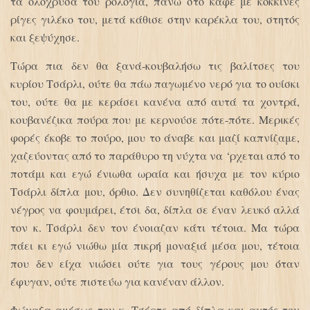
τα ολόχρυσά του ρολόγια, πάνω στο καφέ με κόκκινες
ρίγες γιλέκο του, μετά κάθισε στην καρέκλα του, στητός
και ξεψύχησε.
Τώρα πια δεν θα ξανά-κουβαλήσω τις βαλίτσες του
κυρίου Τσάρλι, ούτε θα πάω παγωμένο νερό για το ουίσκι
του, ούτε θα με κεράσει κανένα από αυτά τα χοντρά,
κουβανέζικα πούρα που με κερνούσε πότε-πότε. Μερικές
φορές έκοβε το πούρο, μου το άναβε και μαζί καπνίζαμε,
χαζεύοντας από το παράθυρο τη νύχτα να ‘ρχεται από το
ποτάμι και εγώ ένιωθα ωραία και ήσυχα με τον κύριο
Τσάρλι δίπλα μου, όρθιο. Δεν συνηθίζεται καθόλου ένας
νέγρος να φουμάρει, έτσι δα, δίπλα σε έναν λευκό αλλά
τον κ. Τσάρλι δεν τον ένοιαζαν κάτι τέτοια. Μα τώρα
πάει κι εγώ νιώθω μία πικρή μοναξιά μέσα μου, τέτοια
που δεν είχα νιώσει ούτε για τους γέρους μου όταν
έφυγαν, ούτε πιστεύω για κανέναν άλλον.
Φώναξα αμέσως τον κ. Τσέρτς από δίπλα και αυτός τον