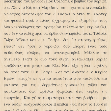
ιδιοκτήτης του ξενοδοχείου Coahoma, ο βοηθός του σερίφη,
ο κ. Άλεν, ο Κάρτερ Μπράουν, που έχει το καπνοπωλείο,
ο νεαρός συνάδελφος του κ. Τσάρλι, ο Μπόμπυ Χάρπερ
και φυσικά εγώ, ο μόνος έγχρωμος, αν εξαιρέσεις τους
δυο νεκροθάφτες του γραφείου τελετών του κυρίου Όζι,
που δεν καταδέχτηκε να έρθει στην κηδεία του κ. Τσάρλι.
Τώρα βέβαια και ο κ. Τσάρλι δεν θα στεναχωρήθηκε,
επειδή δεν ήρθε ο γέρο-Όζι, όσο μπορεί ένας τόσο
πεθαμένος άνδρας να στεναχωρηθεί. Μάλλον το
αντίθετο. Γιατί οι δυο τους είχαν ανταλλάξει βαριές
κουβέντες στο μπαρ του Ελκ. Ναι, είχε γίνει μεγάλος
σαματάς τότε. Ο κ. Τσάρλι - ας τον αναπαύει ο Κύριος
Ημών - καυχήθηκε για τα παπούτσια που πουλούσε και
μάλιστα για τις δερμάτινες γυναικείες γόβες που
πουλιόνταν, σαν φρέσκα ψωμάκια στις κυρίες της
κομητείας. Και γι’ αυτό η εταιρεία του τον βράβευσε, με
ένα ακόμη ολόχρυσο ρολόι Hamilton - θα ήταν το 10ο στη
σειρά. Ο κύριος Όζι, - που όταν έπινε, έχανε στο πόκερ