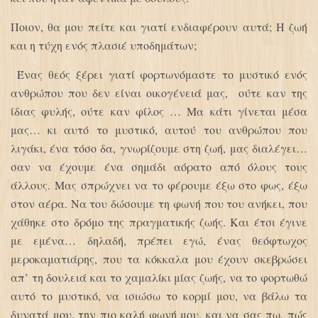
Ποιον, θα μου πείτε και γιατί ενδιαφέρουν αυτά; Η ζωή
και η τύχη ενός πλασιέ υποδημάτων;
Ένας θεός ξέρει γιατί φορτωνόμαστε το μυστικό ενός
ανθρώπου που δεν είναι οικογένειά μας, ούτε καν της
ίδιας φυλής, ούτε καν φίλος … Mα κάτι γίνεται μέσα
μας… κι αυτό το μυστικό, αυτού του ανθρώπου που
λιγάκι, ένα τόσο δα, γνωρίζουμε στη ζωή, μας διαλέγει…
σαν να έχουμε ένα σημάδι αόρατο από όλους τους
άλλους. Μας σπρώχνει να το φέρουμε έξω στο φως, έξω
στον αέρα. Να του δώσουμε τη φωνή που του ανήκει, που
χάθηκε στο δρόμο της πραγματικής ζωής. Και έτσι έγινε
με εμένα… δηλαδή, πρέπει εγώ, ένας θεόφτωχος
μεροκαματιάρης, που τα κόκκαλα μου έχουν σκεβρώσει
απ’ τη δουλειά και το χαμαλίκι μίας ζωής, να το φορτωθώ
αυτό το μυστικό, να ισιώσω το κορμί μου, να βάλω τα
δυνατά μου, την πιο καλή φωνή μου, και να σας πω, πώς