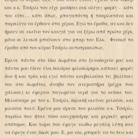
και ο κ. Τσάρλι τον είχε μαδήσει ουκ ολίγες φορές - κάτι
του είπε… κάτι όπως, μπαγαπόντη ή τσαρλατάνο και
παραλίγο να έρθουν στα χέρια. Εγώ τα έμαθα, αν και δεν
ήμουν σε εκείνο τον καυγά για να ξέρω από πρώτο χέρι,
μόνο οι λευκοί μπαίνουν στο μπαρ του Ελκ. Φυσικά τα
έμαθα από τον κύριο Τσάρλι αυτοπροσώπως.
Έμενε πάντα στο ίδιο δωμάτιο στο ξενοδοχείο μας και
πάντα μου έδινε ένα δολάριο φιλοδώρημα, κάποιες φορές
δυο ή και τρία και εγώ πάντα κουβαλούσα τις βαλίτσες
του στο δωμάτιο, άναβα τον ανεμιστήρα (μέχρι που
χάλασε) κι έφερνα παγωμένο νερό για το ουίσκι του.
Μιλούσαμε με τον κ. Τσάρλι, δηλαδή εκείνος μιλούσε, και
μιλούσε πολύ. Εμένα μου άρεσε που μιλούσε ο κ. Τσάρλι,
παρόλο που ήταν τόσο καυχησιάρης και μερικές φορές
απότομος. Και τώρα που έφυγε νιώθω μεγάλη λύπη σαν
να έφυγε ένας δικός μου. Ε, μα ναι, μπορείς να το πεις και