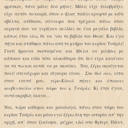
φρέσκος, πάνε μόλις δυο μήνες. Μόλις είχε ψιλοβρέξει,
είχε αυτόν το καιρό, όπου ο ήλιος παίζει κρυφτό με κάτι
σβέλτα, ατίθασα, σύννεφα που τρέχανε πάνω στον
ουρανό σαν να γυρίζουν σελίδες σε ένα μεγάλο βιβλίο,
κάπως έτσι λέω, θε να ‘ναι το βιβλίο του Θεού. Και εγώ
πήγα και στάθηκα πάνω από το μνήμα του κυρίου Τσάρλι!
Γιατί ήμουνα σκοτισμένος και ήθελα να μιλήσω με
κάποιον και είδα τότε ολοκάθαρα ότι δεν είχα κανέναν
να τα πω και αυτός να με ακούσει. Ναι, ξέρω ακούγεται
πολύ στενάχωρο και σίγουρα είναι
. Στο θεό σου,
είπα
στον εαυτό μου,
γέρο-Κόουλ πήγες και έπιασες
κουβεντούλα στον τάφο του κ. Τσάρλι;
Κι έτσι έγινε,
αυτό ακριβώς έκανα…
Ναι, τώρα κάθομαι και μονολογώ, πάνω στον τάφο του
κυρίου Τσάρλι και μόνο εγώ ξέρω όλη την ιστορία απ’ την
αρχή, απ’ όπου ξεκίνησε, μέχρις εδώ στο Φρίερς Πόιντ,