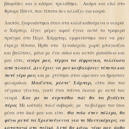
βδομάδες και ο κόσμος τρελάθηκε. Ακόμα και εδώ στο
Φρίαρς Πόιντ, που τίποτα δεν αλλάζει για καιρό.
Λοιπόν, ξαφνιάστηκα όταν στα καλά καθούμενα ο νεαρός
ο Χάρπερ, λίγες μέρες αφού έγινε αυτό το τρομερό
πράγμα στο Περλ Χάρμπορ, εμφανίστηκε σαν να μην
έτρεχε τίποτα. Ήρθε στο ξενοδοχείο, χωρίς μπαγκάζια
και βαλίτσες, μόνο με ένα σάκο και αυτόν μισοάδειο και
μου είπε
,
αγόρι μου, τέρμα τα δίφραγκα, τελείωσα
από πλασιέ. Δεν έχεις να μου κουβαλήσεις τίποτα και
ποτέ γέρο μου,
και με χτύπησε στον ώμο σαν να ήμασταν
,
φιλαράκια.
Μαά’στα, μίστε’ Χάρπερ
είπα όσο πιο
νέγρικα γίνεται, γιατί έτσι πάντα έκανα με αυτό τον
νεαρό.
Και με το συμπάθιο πώς θα τα βγάζετε
πέρα;
Με κοίταξε πολύ σοβαρός, με το βλέμμα του ίσια
μέσα στο δικό μου και είπε.
Θα πάω στον πόλεμο, θα
φύγω μετά τα Χριστούγεννα για το Μοντγκόμερυ, να
καταταγώ στο πεζικό. Αυτό θα κάνω, γέρο μου, ήρθα