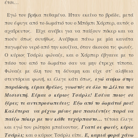
έτσι…
Εγώ τον βρήκα πεθαμένο. Ήταν εκείνο το βράδυ, μετά
που έφυγε από το δωμάτιό του ο Μπόμπι Χάρπερ, αυτός ο
αχαΐρευτος. Είχε ανέβει για να παίξουν πόκερ και να
πιούν όπως συνήθως. Ανέβηκα πάνω με μία κανάτα
παγωμένο νερό από την κουζίνα, όταν άκουσα τις φωνές.
Ο κύριος Τσάρλι φώναζε, και ο Χάρπερ έβγαινε με το
πάσο του από το δωμάτιο σαν να μην έτρεχε τίποτα.
Φώναζε με όλη του τη δύναμη και είχε στ’ αλήθεια
στεντόρεια φωνή, κι έλεγε κάτι όπως
,
εγώ ανήκω στην
παράδοση, είμαι θρύλος, γνωστός σε όλο το Δέλτα του
Μισισιπή. Είμαι ο κύριος Τσάρλι! Εσένα ποιος σε
ξέρει; τι αντιπροσωπεύεις; Έξω από το δωμάτιό μου!
Καλύτερα να ρίχνω μόνος μου πασιέντζες παρά να
…
παίζω πόκερ με τον κάθε
τυχάρπαστο
τέτοια έλεγε
και εγώ τον ρώτησα μπαίνοντας.
Γιατί οι φωνές, κύριε
Τσάρλι;
και ο κύριος Τσάρλι είπε.
Ε, καμιά φορά χάνω