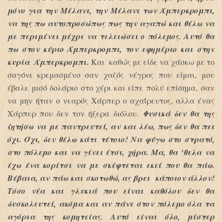
μόνο για την Μέλανι, την Μέλανι των Άμπερκρομπι,
να της πω αυτοπροσώπως πως την αγαπώ και θέλω να
με περιμένει μέχρι να τελειώσει ο πόλεμος.
Αυτό θα
πω στον κύριο Άμπερκρομπι, τον εφημέριο και στην
.
κυρία Άμπερκρομπι
Και καθώς με είδε να χάσκω με το
σαγόνι κρεμασμένο σαν χαζός νέγρος που είμαι, μου
έβαλε μισό δολάριο στο χέρι και είπε πολύ επίσημα, σαν
να μην ήταν ο νεαρός Χάρπερ ο αχαΐρευτος, αλλα ένας
Χάρπερ που δεν τον ήξερα διόλου.
Φυσικά δεν θα της
ζητήσω να με παντρευτεί, αν και λέω, πως δεν θα πει
όχι. Όχι, δεν θέλω κάτι τέτοιο! Να φύγω στο στρατό,
στο πόλεμο και να γίνει έτσι, χήρα. Μα, θα ‘θελα να
έχω ένα κορίτσι να με σκέφτεται εκεί που θα πάω.
Βέβαια, αν πάω και σκοτωθώ, ας βρει κάποιον άλλον!
Τόσο νέα και γλυκιά που είναι καθόλου δεν θα
δυσκολευτεί, ακόμα και αν πάνε στον πόλεμο όλα τα
αγόρια της κομητείας. Αυτό είναι όλο, μίστερ