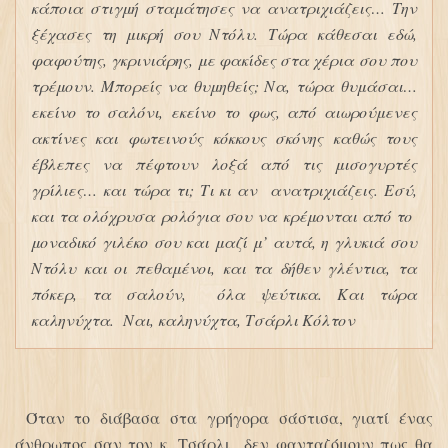
κάποια στιγμή σταμάτησες να ανατριχιάζεις… Την
ξέχασες τη μικρή σου Ντόλυ. Τώρα κάθεσαι εδώ,
φαφούτης, γκρινιάρης, με φακίδες στα χέρια σου που
τρέμουν. Μπορείς να θυμηθείς; Να, τώρα θυμάσαι…
εκείνο το σαλόνι, εκείνο το φως, από αιωρούμενες
ακτίνες και φωτεινούς κόκκους σκόνης καθώς τους
έβλεπες να πέφτουν λοξά από τις μισογυρτές
γρίλιες… και τώρα τι; Τι κι αν ανατριχιάζεις. Εσύ,
και τα ολόχρυσα ρολόγια σου να κρέμονται από το
μοναδικό γιλέκο σου και μαζί μ’ αυτά, η γλυκιά σου
Ντόλυ και οι πεθαμένοι, και τα δήθεν γλέντια, τα
πόκερ, τα σαλούν, όλα ψεύτικα. Και τώρα
καληνύχτα. Ναι, καληνύχτα, Τσάρλι Κόλτον
Όταν το διάβασα στα γρήγορα σάστισα, γιατί ένας
άνθρωπος σαν τον κ. Τσάρλι δεν φανταζόμουν πως θα