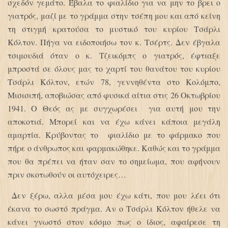
σχεδόν γεμάτο. Έβαλα το φιαλίδιο για να μην το βρει ο
γιατρός, μαζί με το γράμμα στην τσέπη μου και από κείνη
τη στιγμή κρατούσα το μυστικό του κυρίου Τσάρλι
Κόλτον. Πήγα να ειδοποιήσω τον κ. Τσέρτς. Δεν έβγαλα
τσιμουδιά όταν ο κ. Τζεικόμπς ο γιατρός, έφτιαξε
μπροστά σε όλους μας το χαρτί του θανάτου του κυρίου
Τσάρλι Κόλτον, ετών 78, γεννηθέντα στο Κολόμπο,
Μισισιπή, αποβιώσας από φυσικά αίτια στις 26 Οκτωβρίου
1941. Ο Θεός ας με συγχωρέσει για αυτή μου την
αποκοτιά. Μπορεί και να έχω κάνει κάποια μεγάλη
αμαρτία. Κρύβοντας το φιαλίδιο με το φάρμακο που
πήρε ο άνθρωπος και φαρμακώθηκε. Καθώς και το γράμμα
που θα πρέπει να ήταν σαν το σημείωμα, που αφήνουν
πριν σκοτωθούν οι αυτόχειρες…
Δεν ξέρω, αλλα μέσα μου έχω κάτι, που μου λέει ότι
έκανα το σωστό πράγμα. Αν ο Τσάρλι Κόλτον ήθελε να
κάνει γνωστό στον κόσμο πως ο ίδιος, αφαίρεσε τη