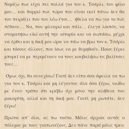
Νομίζω πως είχα πει πολλά για τον κ. Τσάρλι, τον φίλο
μου… και θαρρώ πως τώρα που είναι εκεί πάνω δεν θα
τον πειράζει που τον λέω έτσι… ήθελα να πω για το πώς
πέθανε… Να, που φλυαρώ και πάλι… έλεγα λοιπόν, να
σταματήσω εδώ αυτή την ιστορία και να σωπάσω, μέχρι
να έρθει και η δική μου ώρα να πάω να βρω τον κ. Τσάρλι
και τόσους άλλους, που ίσως να με θυμηθούν. Ποιος ξέρει
μπορεί να με περιμένουν να τους κουβαλήσω τις βαλίτσες
τους…
Όμως όχι, θα συνεχίσω! Γιατί δεν είπα όσα όφειλα να πω
για τον κ. Τσάρλι και μη λέγοντας όλα όσα ξέρω, νιώθω
με έναν τρόπο ότι κρύβω όχι μόνο την αλήθεια του
μακαρίτη, αλλά και τη δική μου. Γιατί; μη ρωτάτε, δεν
ξέρω!
Πρώτα απ’ όλα, ας πω τούτο. Μόλις άρχισε αυτός ο
πόλεμος με τους γιαπωνέζους. Δεν πάνε παρά μόλις τρεις