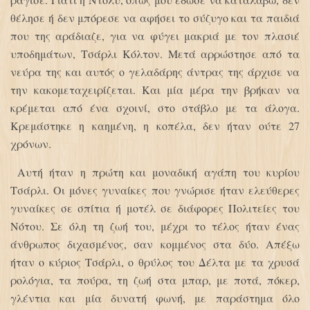
θέλησε ή δεν μπόρεσε να αφήσει το σύζυγο και τα παιδιά
που της αράδιαζε, για να φύγει μακριά με τον πλασιέ
υποδημάτων, Τσάρλι Κόλτον. Μετά αρρώστησε από τα
νεύρα της και αυτός ο γελαδάρης άντρας της άρχισε να
την κακομεταχειρίζεται. Και μία μέρα την βρήκαν να
κρέμεται από ένα σχοινί, στο στάβλο με τα άλογα.
Κρεμάστηκε η καημένη, η κοπέλα, δεν ήταν ούτε 27
χρόνων.
Αυτή ήταν η πρώτη και μοναδική αγάπη του κυρίου
Τσάρλι. Οι μόνες γυναίκες που γνώρισε ήταν ελεύθερες
γυναίκες σε σπίτια ή μοτέλ σε διάφορες Πολιτείες του
Νότου. Σε όλη τη ζωή του, μέχρι το τέλος ήταν ένας
άνθρωπος διχασμένος, σαν κομμένος στα δύο. Απέξω
ήταν ο κύριος Τσάρλι, ο θρύλος του Δέλτα με τα χρυσά
ρολόγια, τα πούρα, τη ζωή στα μπαρ, με ποτά, πόκερ,
γλέντια και μία δυνατή φωνή, με παράστημα όλο