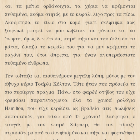
και τα μάτια ορθάνοιχτα, τα χέρια να κρέμονται
πεθαμένα, ακόμα στητός, με το κεφάλι λίγο προς τα πίσω.
Ακούμπησα το τίλιο στο κομό, γιατί σκέφτηκα πως
ξαφνικά μπορεί να μου κοβόταν τα γόνατα και να
‘πεφτα, όμως δεν έπεσα, παρά πήγα και του έκλεισα τα
μάτια, έσιαξα το κεφάλι του για να μην κρέμεται το
σαγόνι του, έτσι άπρεπα, για έναν ανυπεράσπιστο
πεθαμένο άνθρωπο.
Τον κοίταζα και αισθανόμουν μεγάλη λύπη, μόνος με τον
άψυχο κύριο Τσάρλι Κόλτον. Τότε ήταν που πρόσεξα το
πιο περίεργο πράγμα. Πάνω στο φαρδύ στήθος του είχε
κρεμάσει παρατεταγμένα όλα τα χρυσά ρολόγια
Hamilton, που είχε κερδίσει ως βραβεία στις πωλήσεις
παπουτσιών, για πάνω από 45 χρόνια! Σκέφτηκα, ο
καυγάς με τον νεαρό Χάρπερ, θα τον τάραξε
περισσότερο από το συνηθισμένο και πήγε και φορτώθηκε