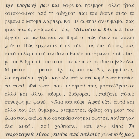
την υπομονή μου
και ξαφνικά ηρέμησε, αλλα ήταν
κατακόκκινος από τη σύγχυση που του έκανε αυτό το
ρεμάλι ο Μπομπ Χάρπερ. Και με ρώτησε αν θυμάμαι πώς
.
ήταν παλιά, εγώ απάντησα,
Μάλιστα κ. Κόλτον
Τότε
άρχισε να μιλάει και να θυμάται πώς ήταν τα παλιά
χρόνια. Πώς έρχονταν στην πόλη μας σαν ήρωας, πώς
αυτό το δωμάτιο ήταν σαν αίθουσα του θρόνου, έτσι είπε,
με τα δείγματά του ακουμπισμένα σε πράσινο βελούδο.
Μπροστά - μπροστά είχε τις πιο ακριβές, δερμάτινες,
λουστρινένιες γόβες κυριών, πάνω στο κομό τοποθετούσε
τα ποτά. Άνθρωποι του σιναφιού του, μπαινόβγαιναν
αλλά και άλλος κόσμος, διάφοροι, …παίζανε πόκερ
συνεχώς με φωνές, γέλια και κέφι. Αφού είπε αυτά και
αλλά που δεν θυμάμαι, σταμάτησε, όρθιος στη μέση του
δωματίου, ακόμα πιο κατακόκκινος και ρώτησε, πού πήγαν
όλα αυτά… πού χάθηκαν… και εγώ είπα:
Το
νεκροταφείο είναι γεμάτο από παλιούς γνωστούς μας,