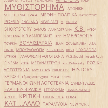
ΑΝΕΡΓΙΑ
FOTOS
F.S.HOFMAN
ΚΑΜΥ
ΜΥΘΙΣΤΟΡΗΜΑ
ΙΑΠΩΝΙΚΗ
ΔΙΕΘΝΗ ΠΟΛΙΤΙΚΑ
ΛΟΓΟΤΕΧΝΙΑ
EVA Α.
ΒΑΤΙΚΙΩΤΗΣ
POESIA
ENGLAND
NEAR EAST
ΟΝΕΙΡΑ
Μ
Κ.Β.
SHORTSTORY
SAMOS
ΑΛΛΗΛΟΓΡΑΦΙΑ
ΑΥΤΟ/
ΗΜΕΡΟΛΟΓΙΑ
Κ.Β.ΛΑΜΠΡΑΚΗΣ
ΒΙΟΓΡΑΦΙΑ
JAZZ
ΒΟΥΛΙΣΙΑΡΧΙΑ
ΤΟΥΡΚΙΑ
ISLAM
ΣΚΑΝΔΙΝΑΒΙΑ
U.S.A.
ΜΠΟΥΡΔΟΛΟΓΙΑ
ΨΥΧΟΛΟΓΙΑ
ΓΙΝΤΙΣ
ARGENTINA
IRISH
ΓΑΛΛΟΦΩΝΗ ΛΟΓΟΤΕΧΝΙΑ
ΙΑΤΡΙΚΗ
W.G. Sebald
Joseph Roth
ΡΩΣΙΚΗ
SINEMA
ΜΕΤΑΝΑΣΤΕΥΣΗ
ΥΓΕΙΑ
Yuri Dobrovsky
HISTORY
ΛΟΓΟΤΕΧΝΙΑ
Max Frisch
PRIMO LEVI
ΚΑΤΟΧΗ
Τόμας Μπέρνχαρτ
Maria Popova
ΓΕΡΜΑΝΟΦΩΝΗ ΛΟΓΟΤΕΧΝΙΑ
ΣΥΝΕΝΤΕΥΞΕΙΣ
ΕΛΛ.ΠΕΖΟΓΡΑΦΙΑ
LEFKOKYMA
HANNA ARENDT
ΚΡΙΤΙΚΗ
ΑΡΧΕΙΟ
ΟΙΚΟΝΟΜΙΑ
ΡΟΜΑ
ΚΑΤΙ...ΑΛΛΟ
ΠΑΡΑΜΥΘΙΑ
NEW YORK