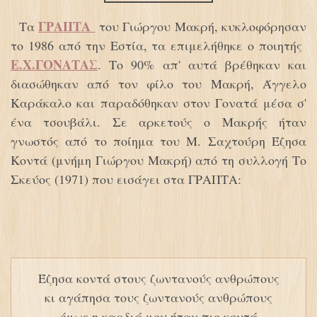
ΓΡΑΠΤΑ
Τα
του Γιώργου Μακρή, κυκλοφόρησαν
το 1986 από την Εστία, τα επιμελήθηκε ο ποιητής
Ε.Χ.ΓΟΝΑΤΑΣ
. Το 90% απ' αυτά βρέθηκαν και
διασώθηκαν από τον φίλο του Μακρή, Άγγελο
Καράκαλο και παραδόθηκαν στον Γονατά μέσα σ'
ένα τσουβάλι. Σε αρκετούς ο Μακρής ήταν
γνωστός από το ποίημα του Μ. Σαχτούρη Έζησα
Κοντά (μνήμη Γιώργου Μακρή) από τη συλλογή Το
Σκεύος (1971) που εισάγει στα ΓΡΑΠΤΑ:
Έζησα κοντά στους ζωντανούς ανθρώπους
κι αγάπησα τους ζωντανούς ανθρώπους
όμως η καρδιά μου ήταν πιο κοντά