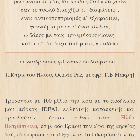
ρέω ανάμεσα στις παρουσίες που αντηχούν,
σαν το τυφλό διασχίζω τις διαφάνειες,
ένας αντικατοπτρισμός μ` εξαφανίζει,
γεννιέμαι μέσα σ` έναν άλλον,
ω δάσος με τους μαγεμένους κίονες,
κάτω απ` τα τόξα του φωτός διεισδύω
σε διαδρόμους φθινόπωρου διάφανου…
{Πέτρα του Ήλιου, Octavio Paz, μετφρ. Γ.Β Μακρή}
Τρέχοντας με 100 μίλια την ώρα με το ποδήλατο
μου μάρκας IDEAL ελληνικής κατασκευής και
Ηλία
προελεύσεως έπεσα πάνω στον
Πετρόπουλο,
στην οδο Ερμού την ώρα της κηδείας
του, όταν φίλοι και συγγενείς του σκορπούσαν τις