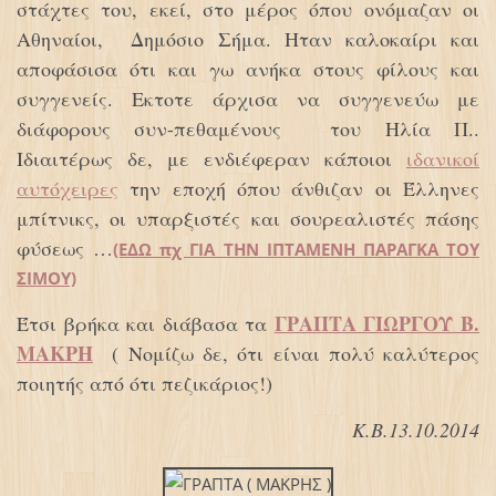
στάχτες του, εκεί, στο μέρος όπου ονόμαζαν οι
Αθηναίοι, Δημόσιο Σήμα. Ηταν καλοκαίρι και
αποφάσισα ότι και γω ανήκα στους φίλους και
συγγενείς. Εκτοτε άρχισα να συγγενεύω με
διάφορους συν-πεθαμένους του Ηλία Π..
Ιδιαιτέρως δε, με ενδιέφεραν κάποιοι
ιδανικοί
αυτόχειρες
την εποχή όπου άνθιζαν οι Έλληνες
μπίτνικς, οι υπαρξιστές και σουρεαλιστές πάσης
φύσεως …
(ΕΔΩ πχ ΓΙΑ ΤΗΝ ΙΠΤΑΜΕΝΗ ΠΑΡΑΓΚΑ ΤΟΥ
ΣΙΜΟΥ)
ΓΡΑΠΤΑ ΓΙΩΡΓΟΥ Β.
Έτσι βρήκα και διάβασα τα
ΜΑΚΡΗ
( Νομίζω δε, ότι είναι πολύ καλύτερος
ποιητής από ότι πεζικάριος!)
Κ.Β.13.10.2014