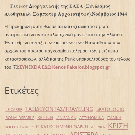
Γενικός Διοργανωτής της ΣΑΣΑ (Σύνδεσμος
Αισθητικών Σαμποτέρ Αρχαιοτήτων).Νοέμβριος 1944
Η προκήρυξη αυτή θεωρείται και όχι άδικα το πρώτο
ανατρεπτικό νεανικό καλλιτεχνικό μανιφέστο στην Ελλάδα.
Ένα κείμενο αντάξιο των κειμένων των Ντανταϊστών των
αρχών του πρώτου παγκοσμίου πολέμου, των μετέπειτα
καταστασιακών, αλλά και της Punk υποκουλτούρας του τέλους
ΣΥΝΕΧΕΙΑ ΕΔΩ Κenos Fakelos.blogspot.gr
του ’70:
Ετικέτες
ΤΑΞΙΔΕΥΟΝΤΑΣ/TRAVELING
SKATOLOGIO
LE CARRE
REITICH
RONALDSEARLE
ΑΣΤΥΝΟΜΙΚΑ
ΙΤΑΛΙΚΗ
IAN RANKIN
ΚΡΙΣΗ
Η ΕΓΚΑΤΕΣΤΗΜΕΝΗ ΘΛΙΨΗ
ΛΟΓΟΤΕΧΝΙΑ
ΑΦΡΙΚΑ
ΑΡΙΣΤΕΡΑ