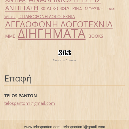
ΑΝΤΙΣΤΑΣΗ
ΦΙΛΟΣΟΦΙΑ
ΚΙΝΑ
ΜΟΥΣΙΚΗ
Carel
ΙΣΠΑΝΟΦΩΝΗ ΛΟΓΟΤΕΧΝΙΑ
Willink
ΑΓΓΛΟΦΩΝΗ ΛΟΓΟΤΕΧΝΙΑ
ΔΙΗΓΗΜΑΤΑ
ΜΜΕ
BOOKS
Easy Hits Counter
Επαφή
TELOS PANTON
telospan
ton1@gma
il.com
www.telospanton.com, telospanton1@gmail.com