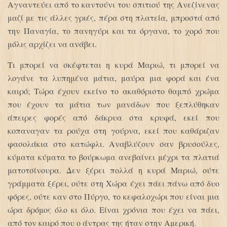
Αγναντεύει από το καντούνι του σπιτιού της Ανεζίνενας
μαζί με τις άλλες γριές, πέρα στη πλατεία, μπροστά από
την Παναγία, το πανηγύρι και τα όργανα, το χορό που
μόλις αρχίζει να ανάβει.
Τι μπορεί να σκέφτεται η κυρά Μαριώ, τι μπορεί να
λογάνε τα λυπημένα μάτια, μαύρα μια φορά και ένα
καιρό; Τώρα έχουν εκείνο το ακαθόριστο θαμπό χρώμα
που έχουν τα μάτια των μανάδων που ξεπλύθηκαν
άπειρες φορές από δάκρυα στα κρυφά, εκεί που
κοπαναγαν τα ρούχα στη γούρνα, εκεί που καθάριζαν
φασολάκια στο κατώφλι. Αναβλύζουν σαν βρυσούλες,
κύματα κύματα το βούρκωμα ανεβαίνει μέχρι τα πλατιά
ματοτσίνουρα. Δεν ξέρει πολλά η κυρά Μαριώ, ούτε
γράμματα ξέρει, ούτε στη Χώρα έχει πάει πάνω από δυο
φόρες, ούτε καν στο Πύργο, το κεφαλοχώρι που είναι μια
ώρα δρόμος όλο κι όλο. Είναι χρόνια που έχει να πάει,
από τον καιρό που ο άντρας της ήταν στην Αμερική.