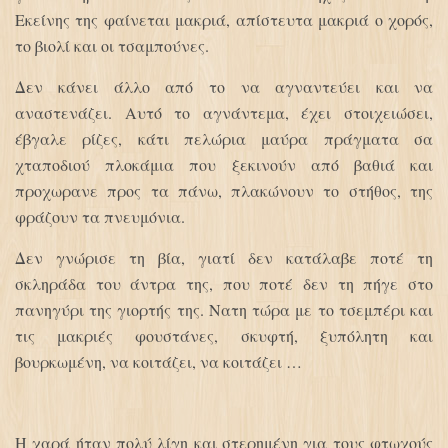
Εκείνης της φαίνεται μακριά, απίστευτα μακριά ο χορός,
το βιολί και οι τσαμπούνες.
Δεν κάνει άλλο από το να αγναντεύει και να
αναστενάζει. Αυτό το αγνάντεμα, έχει στοιχειώσει,
έβγαλε ρίζες, κάτι πελώρια μαύρα πράγματα σα
χταποδιού πλοκάμια που ξεκινούν από βαθιά και
προχωρανε προς τα πάνω, πλακώνουν το στήθος, της
φράζουν τα πνευμόνια.
Δεν γνώρισε τη βία, γιατί δεν κατάλαβε ποτέ τη
σκληράδα του άντρα της, που ποτέ δεν τη πήγε στο
πανηγύρι της γιορτής της. Νατη τώρα με το τσεμπέρι και
τις μακριές φουστάνες, σκυφτή, ξυπόλητη και
βουρκωμένη, να κοιτάζει, να κοιτάζει …
Η χαρά ήταν πολύ λίγη και στερημένη για τους φτωχούς