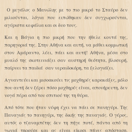
Ο μεγάλος ο Μανώλης με το πιο μικρό το Σταύρο δεν
μιλιούνται, λόγια που ειπώθηκαν δεν συγχωρούνται,
αγύριστα κεφάλια και οι δυο τους.
Και η Βάγια η πιο μικρή που την ήθελε κοντά της,
παρηγοριά της. Στην Αθήνα και αυτή, να μάθει κομμωτική
στον Αμάραντο, λέει, πάει και αυτή! Αθήνα, μέσα στο
μυαλό της σκοτεινιάζει σαν αυστηρή θεότητα, βλοσυρή,
παίρνει τα παιδιά σαν νεραιδοκόρη, τα ξελογιάζει.
Αγναντεύει και μισοακούει τις μοχθηρές καρακάξες, μόλο
που αυτή δεν ξέρει πόσο μοχθηρές είναι, απονήρευτη, δεν
νογά πέρα από του σπιτιού της τη θύρα.
Από τότε που ήταν νύφη έχει να πάει σε πανηγύρι. Της
Παναγιάς το πανηγύρι, της δικής της παναγιάς. Ο γέρος,
αυτός ο τζαναμπέτης δεν τη πήγε ποτέ, πάντα από τη
γωνιά τηρούσε και ας είναι είκοσι πήχες απόσταση.