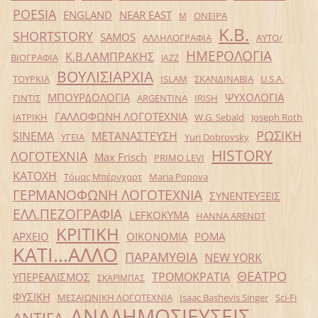
POESIA
ENGLAND
NEAR EAST
ΟΝΕΙΡΑ
Μ
Κ.Β.
SHORTSTORY
SAMOS
ΑΛΛΗΛΟΓΡΑΦΙΑ
ΑΥΤΟ/
ΗΜΕΡΟΛΟΓΙΑ
Κ.Β.ΛΑΜΠΡΑΚΗΣ
ΒΙΟΓΡΑΦΙΑ
JAZZ
ΒΟΥΛΙΣΙΑΡΧΙΑ
ΤΟΥΡΚΙΑ
ISLAM
ΣΚΑΝΔΙΝΑΒΙΑ
U.S.A.
ΜΠΟΥΡΔΟΛΟΓΙΑ
ΨΥΧΟΛΟΓΙΑ
ΓΙΝΤΙΣ
ARGENTINA
IRISH
ΓΑΛΛΟΦΩΝΗ ΛΟΓΟΤΕΧΝΙΑ
ΙΑΤΡΙΚΗ
W.G. Sebald
Joseph Roth
ΡΩΣΙΚΗ
SINEMA
ΜΕΤΑΝΑΣΤΕΥΣΗ
ΥΓΕΙΑ
Yuri Dobrovsky
HISTORY
ΛΟΓΟΤΕΧΝΙΑ
Max Frisch
PRIMO LEVI
ΚΑΤΟΧΗ
Τόμας Μπέρνχαρτ
Maria Popova
ΓΕΡΜΑΝΟΦΩΝΗ ΛΟΓΟΤΕΧΝΙΑ
ΣΥΝΕΝΤΕΥΞΕΙΣ
ΕΛΛ.ΠΕΖΟΓΡΑΦΙΑ
LEFKOKYMA
HANNA ARENDT
ΚΡΙΤΙΚΗ
ΑΡΧΕΙΟ
ΟΙΚΟΝΟΜΙΑ
ΡΟΜΑ
ΚΑΤΙ...ΑΛΛΟ
ΠΑΡΑΜΥΘΙΑ
NEW YORK
ΘΕΑΤΡΟ
ΤΡΟΜΟΚΡΑΤΙΑ
ΥΠΕΡΕΑΛΙΣΜΟΣ
ΣΚΑΡΙΜΠΑΣ
ΦΥΣΙΚΗ
ΜΕΣΑΙΩΝΙΚΗ ΛΟΓΟΤΕΧΝΙΑ
Isaac Bashevis Singer
Sci-Fi
ΑΝΑΔΗΜΟΣΙΕΥΣΕΙΣ
ANTIFA