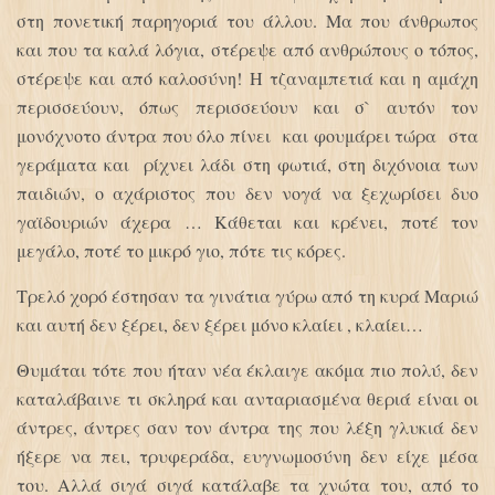
στη πονετική παρηγοριά του άλλου. Μα που άνθρωπος
και που τα καλά λόγια, στέρεψε από ανθρώπους ο τόπος,
στέρεψε και από καλοσύνη! Η τζαναμπετιά και η αμάχη
περισσεύουν, όπως περισσεύουν και σ` αυτόν τον
μονόχνοτο άντρα που όλο πίνει και φουμάρει τώρα στα
γεράματα και ρίχνει λάδι στη φωτιά, στη διχόνοια των
παιδιών, ο αχάριστος που δεν νογά να ξεχωρίσει δυο
γαϊδουριών άχερα … Κάθεται και κρένει, ποτέ τον
μεγάλο, ποτέ το μικρό γιο, πότε τις κόρες.
Τρελό χορό έστησαν τα γινάτια γύρω από τη κυρά Μαριώ
και αυτή δεν ξέρει, δεν ξέρει μόνο κλαίει , κλαίει…
Θυμάται τότε που ήταν νέα έκλαιγε ακόμα πιο πολύ, δεν
καταλάβαινε τι σκληρά και ανταριασμένα θεριά είναι οι
άντρες, άντρες σαν τον άντρα της που λέξη γλυκιά δεν
ήξερε να πει, τρυφεράδα, ευγνωμοσύνη δεν είχε μέσα
του. Αλλά σιγά σιγά κατάλαβε τα χνώτα του, από το