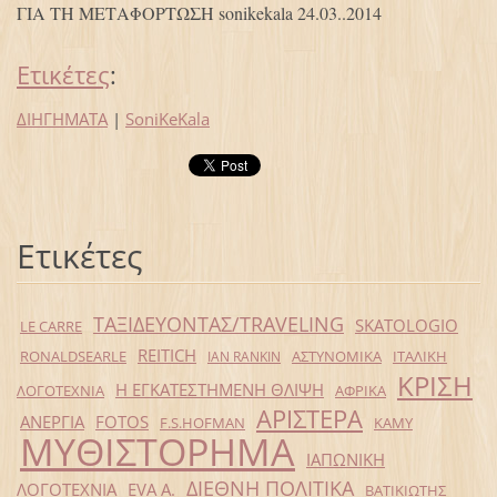
ΓΙΑ ΤΗ ΜΕΤΑΦΟΡΤΩΣΗ sonikekala 24.03..2014
Ετικέτες
:
ΔΙΗΓΗΜΑΤΑ
|
SoniKeKala
Ετικέτες
ΤΑΞΙΔΕΥΟΝΤΑΣ/TRAVELING
SKATOLOGIO
LE CARRE
REITICH
RONALDSEARLE
ΑΣΤΥΝΟΜΙΚΑ
ΙΤΑΛΙΚΗ
IAN RANKIN
ΚΡΙΣΗ
Η ΕΓΚΑΤΕΣΤΗΜΕΝΗ ΘΛΙΨΗ
ΛΟΓΟΤΕΧΝΙΑ
ΑΦΡΙΚΑ
ΑΡΙΣΤΕΡΑ
ΑΝΕΡΓΙΑ
FOTOS
F.S.HOFMAN
ΚΑΜΥ
ΜΥΘΙΣΤΟΡΗΜΑ
ΙΑΠΩΝΙΚΗ
ΔΙΕΘΝΗ ΠΟΛΙΤΙΚΑ
ΛΟΓΟΤΕΧΝΙΑ
EVA Α.
ΒΑΤΙΚΙΩΤΗΣ