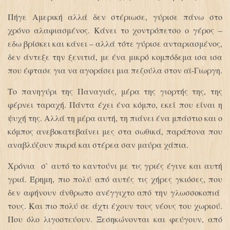
Πήγε Αμερική αλλά δεν στέριωσε, γύρισε πάνω στο
χρόνο αλαφιασμένος. Κάνει το χοντρόπετσο ο γέρος –
εδω βρίσκει και κάνει – αλλά τότε γύρισε ανταριασμένος,
δεν άντεξε την ξενιτιά, με ένα μικρό κομπόδεμα ισα ισα
που έφτασε για να αγοράσει μια πεζούλα στον αϊ-Γιωργη.
Το πανηγύρι της Παναγιάς, μέρα της γιορτής της, της
φέρνει ταραχή. Πάντα έχει ένα κόμπο, εκεί που είναι η
ψυχή της. Αλλά τη μέρα αυτή, τη πιάνει ένα μπάστιο και ο
κόμπος ανεβοκατεβαίνει μες στα σωθικά, παράπονα που
αναβλύζουν πικρά και στέρεα σαν μαύρα χάπια.
Χρόνια σ` αυτό το καντούνι με τις γριές έγινε και αυτή
γριά. Έρημη, πιο πολύ από αυτές τις χήρες γκιόσες, που
δεν αφήνουν άνθρωπο ανέγγιχτο από την γλωσσοκοπιά
τους. Και πιο πολύ σε άχτι έχουν τους νέους του χωριού.
Που όλο λιγοστεύουν. Ξεσηκώνονται και φεύγουν, από