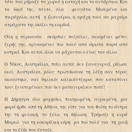
τότε που ρήμαξε τα χωριά η κατοχή και το αντάρτικο. Και
τα δικά της, πέντε, όλα φευγάτα. Μισεμένα και
πικρόχολα, αυτή η ξεσυνέρια, η αμάχη τους σα μαχαίρι
ατρόχιστο της σκίζει τη καρδιά.
Όλη η περιουσία σκόρπιες πεζούλες, σκισμένες φέτες
ξερής γης, αργασμένες πιο πολύ από ιδρώτα παρά από
κοπριά. Και αυτοί, όλοι να μάχονται ο ένας τον άλλο.
Ο Νίκος, Αυστράλια, πάει αυτός δεν ξαναγυρνά, ρίζωσε
εκεί. Αυστράλια, μόλις πρωτάκουσε τη λέξη σαν τέρας
ακούστηκε, σαν θηλυκός καλικάντζαρος που καταπίνει
τους ξενιτεμένους που δεν ματαγυριζουν ποτέ!
Η Δήμητρα όλο φαρμάκι, πεισμωμένη, αγριεμένη, μια
φορά ήρθε από τη Αθήνα, της είπε για τον Φώτη το άντρα
της τη φυλακή, το ξύλο, τη δήλωση. Τρόμαξε η κυρά
Μαριώ για τη κακορίζικη κόρη μα πιο πολύ για τη χολή
και το ξύδι που έσταζε.